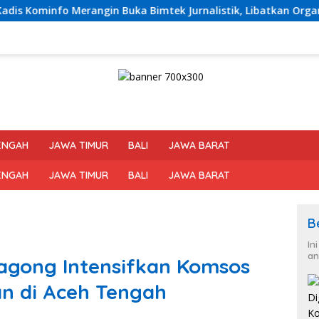
erangin Buka Bimtek Jurnalistik, Libatkan Organisasi Wartaw
ENGAH
JAWA TIMUR
BALI
JAWA BARAT
ENGAH
JAWA TIMUR
BALI
JAWA BARAT
B
In
an
agong Intensifkan Komsos
n di Aceh Tengah