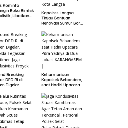
s Kominfo
ngin Buka Bimtek
Kapolres Langsa
alistik, Libatkan
Tinjau Bantuan
anisasi Wartawan
Renovasi Sumur Bor
Di 40 Titik Dalam
Wilayah Kota Langsa
nd Breaking
Keharmonisan
or DPD RI di
Kapolsek Bebandem,
en Digelar,
saat Hadiri Upacara
olda Tegaskan
Pitra Yadnya di Dua
itmen Jaga
Lokasi ​KARANGASEM |
usivitas Proyek