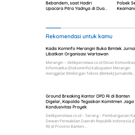
Bebandem, saat Hadiri
Polsek S
Upacara Pitra Yadnya di Dua
Keamanan
Lokasi ​KARANGASEM |
Kamtibm
Rekomendasi untuk kamu
Kadis Kominfo Merangin Buka Bimtek Jurnali
Libatkan Organisasi Wartawan
Merangin – detikperistiwa.co.id Dinas Komunikas
Informatika (Diskominfo) Kabupaten Merangin
menggelar Bimbingan Teknis (Bimtek) Jurnalistik
Ground Breaking Kantor DPD RI di Banten
Digelar, Kapolda Tegaskan Komitmen Jaga
Kondusivitas Proyek
Detikperistiwa.co.id – Serang – Pembangunan K
Dewan Perwakilan Daerah Republik Indonesia (
RI) di Provinsi Banten…