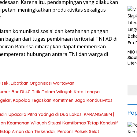
edesaan. Karena itu, pendampingan yang dilakukan
etani meningkatkan produktivitas sekaligus
.
iatan komunikasi sosial dan ketahanan pangan
 bagian dari tugas pembinaan teritorial TNI AD di
ehadiran Babinsa diharapkan dapat memberikan
MIO
mempererat hubungan antara TNI dan warga di
Sia
Lite
Ling
Beka
Era 
istik, Libatkan Organisasi Wartawan
umur Bor Di 40 Titik Dalam Wilayah Kota Langsa
igelar, Kapolda Tegaskan Komitmen Jaga Kondusivitas
Pop
Keharmonisan Kapolsek Bebandem, saat Hadiri Upacara Pitra Yadnya di Dua Lokasi ​KARANGASEM |
stikan Keamanan Wilayah Situasi Kamtibmas Tetap Kondusif
etap Aman dan Terkendali, Personil Polsek Selat