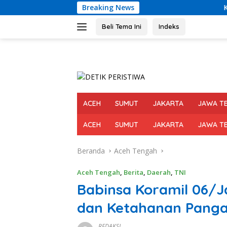
Langsung
Breaking News
Kadis Kominfo M
ke
konten
Beli Tema Ini
Indeks
ACEH
SUMUT
JAKARTA
JAWA T
ACEH
SUMUT
JAKARTA
JAWA T
Beranda
Aceh Tengah
Aceh Tengah
,
Berita
,
Daerah
,
TNI
Babinsa Koramil 06/J
dan Ketahanan Panga
REDAKSI