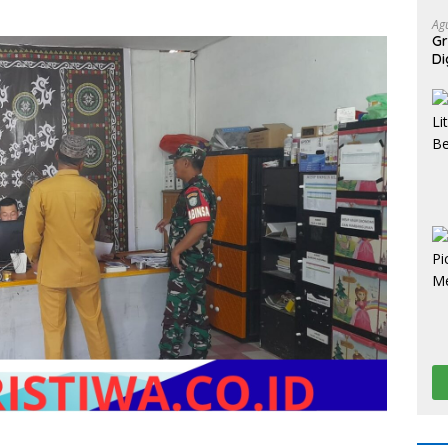
Ag
Gr
Di
Ko