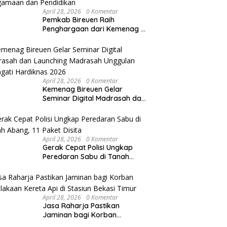
April 28, 2026
0 Komentar
Pemkab Bireuen Raih
Penghargaan dari Kemenag RI
atas Kontribusi Luar Biasa di
Sektor Keagamaan dan
Pendidikan
April 28, 2026
0 Komentar
Kemenag Bireuen Gelar
Seminar Digital Madrasah dan
Launching Madrasah Unggulan
Peringati Hardiknas 2026
April 28, 2026
0 Komentar
Gerak Cepat Polisi Ungkap
Peredaran Sabu di Tanah
Abang, 11 Paket Disita
April 28, 2026
0 Komentar
Jasa Raharja Pastikan
Jaminan bagi Korban
Kecelakaan Kereta Api di