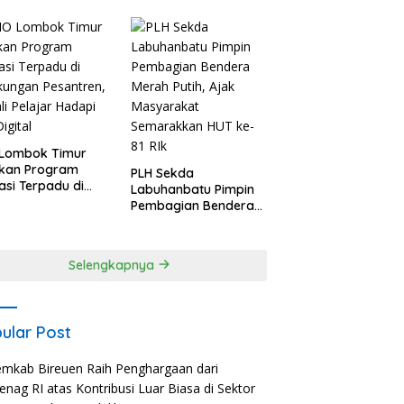
Giat Blue Light Patrol
Berikan Himbauan
Tidak Parkir Truk
Sembarangan di
Kawasan Wisata
 Lombok Timur
pkan Program
PLH Sekda
rasi Terpadu di
Labuhanbatu Pimpin
kungan Pesantren,
Pembagian Bendera
li Pelajar Hadapi
Merah Putih, Ajak
Digital
Masyarakat
Semarakkan HUT ke-
Selengkapnya
81 RIk
ular Post