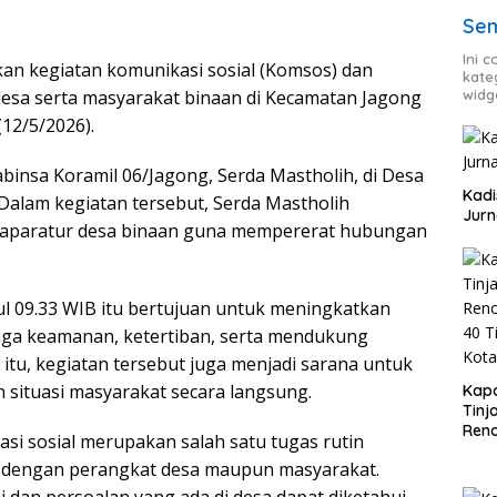
Sem
Ini 
an kegiatan komunikasi sosial (Komsos) dan
kate
widg
esa serta masyarakat binaan di Kecamatan Jagong
12/5/2026).
binsa Koramil 06/Jagong, Serda Mastholih, di Desa
Kadi
Dalam kegiatan tersebut, Serda Mastholih
Jurn
 aparatur desa binaan guna mempererat hubungan
l 09.33 WIB itu bertujuan untuk meningkatkan
aga keamanan, ketertiban, serta mendukung
itu, kegiatan tersebut juga menjadi sarana untuk
situasi masyarakat secara langsung.
Kapo
Tinj
Reno
i sosial merupakan salah satu tugas rutin
Di 4
dengan perangkat desa maupun masyarakat.
Wila
si dan persoalan yang ada di desa dapat diketahui