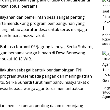
rikan solusi bersama.
wilayahan dan pemerintah desa sangat penting
 serta mendukung program pembangunan yang
a mengimbau aparatur desa untuk terus menjaga
Keh
nan kepada masyarakat.
Kap
saat
 Babinsa Koramil 06/Jagong lainnya, Serka Suhardi,
Pitr
ngan bersama warga binaan di Desa Berawang
 pukul 10.18 WIB.
dilakukan sebagai bentuk pendampingan TNI
 program swasembada pangan dan meningkatkan
 itu, Serka Suhardi turut membantu masyarakat di
Jaga
ivasi kepada warga agar terus memanfaatkan
Situ
Aga
Terk
ian memiliki peran penting dalam menunjang
Pols
Gela