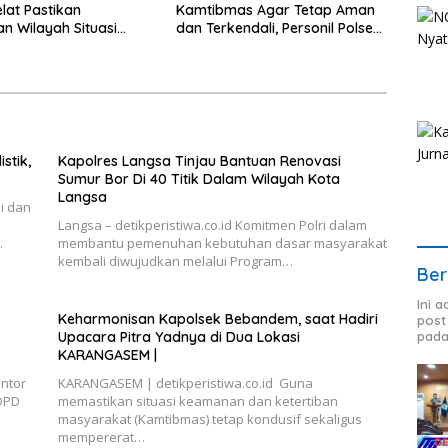
elat Pastikan
Kamtibmas Agar Tetap Aman
 Wilayah Situasi
dan Terkendali, Personil Polsek
as Tetap Kondusif
Selat Gelar Patroli Dialogis
stik,
Kapolres Langsa Tinjau Bantuan Renovasi
Sumur Bor Di 40 Titik Dalam Wilayah Kota
Langsa
i dan
Langsa – detikperistiwa.co.id Komitmen Polri dalam
…
membantu pemenuhan kebutuhan dasar masyarakat
kembali diwujudkan melalui Program…
Ber
Ini 
Keharmonisan Kapolsek Bebandem, saat Hadiri
post
pada
Upacara Pitra Yadnya di Dua Lokasi ​
KARANGASEM |
antor
KARANGASEM | detikperistiwa.co.id Guna
DPD
memastikan situasi keamanan dan ketertiban
masyarakat (Kamtibmas) tetap kondusif sekaligus
mempererat…