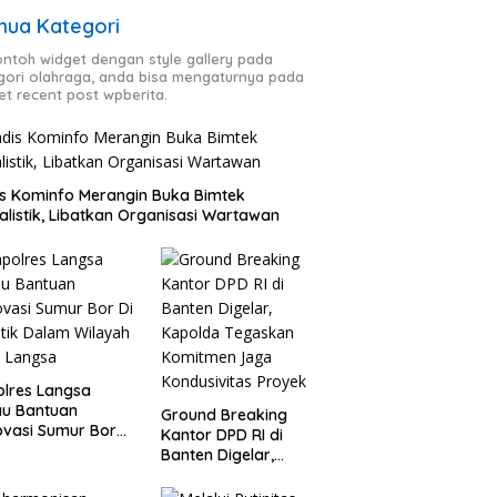
ua Kategori
contoh widget dengan style gallery pada
gori olahraga, anda bisa mengaturnya pada
et recent post wpberita.
s Kominfo Merangin Buka Bimtek
alistik, Libatkan Organisasi Wartawan
lres Langsa
au Bantuan
Ground Breaking
vasi Sumur Bor
Kantor DPD RI di
0 Titik Dalam
Banten Digelar,
yah Kota Langsa
Kapolda Tegaskan
Komitmen Jaga