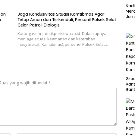
Kadi
Mera
kan
Jaga Kondusivitas Situasi Kamtibmas Agar
Jurn
p
Tetap Aman dan Terkendali, Personil Polsek Selat
Org
Gelar Patroli Dialogis
Karangasem | detikperistiwa.co.id Dalam upaya
menjaga situasi keamanan dan ketertiban
…
masyarakat (Kamtibmas), personel Polsek Selat…
Grou
Ruas yang wajib ditandai
*
Kant
Bant
Kap
Kom
Kond