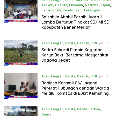
Terkini
,
Daerah
,
Ekonomi
,
Nasional
,
Opini
,
Pemerintah
,
Pendidikan
,
Takengon
Juni 18, 2026
Salsabila Ababil Peraih Juara 1
Lomba Bertutur Tingkat SD/ Mi SE
kabupaten Bener Meriah
Aceh Tengah
,
Berita
,
Daerah
,
TNI
Juni 11,
2026
Serka Suhardi Pimpin Kegiatan
Karya Bakti Bersama Masyarakat
Jagong Jeget
Aceh Tengah
,
Berita
,
Daerah
,
TNI
Juni 11,
2026
Babinsa Koramil 06/Jagong
Pererat Hubungan dengan Warga
Melalui Komsos di Bukit Kemuning
Aceh Tengah
,
Berita
,
Berita Terkini
,
Daerah