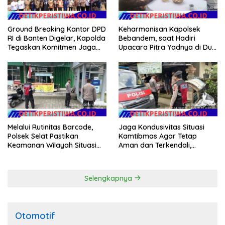
Ground Breaking Kantor DPD
Keharmonisan Kapolsek
RI di Banten Digelar, Kapolda
Bebandem, saat Hadiri
Tegaskan Komitmen Jaga
Upacara Pitra Yadnya di Dua
Kondusivitas Proyek
Lokasi ​KARANGASEM |
Melalui Rutinitas Barcode,
Jaga Kondusivitas Situasi
Polsek Selat Pastikan
Kamtibmas Agar Tetap
Keamanan Wilayah Situasi
Aman dan Terkendali,
Kamtibmas Tetap Kondusif
Personil Polsek Selat
Gelar Patroli Dialogis
Selengkapnya
Otomotif