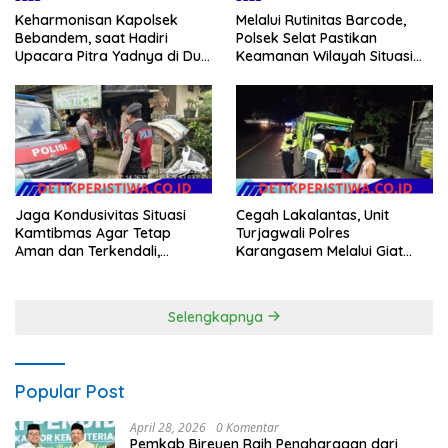
Keharmonisan Kapolsek
Melalui Rutinitas Barcode,
Bebandem, saat Hadiri
Polsek Selat Pastikan
Upacara Pitra Yadnya di Dua
Keamanan Wilayah Situasi
Lokasi ​KARANGASEM |
Kamtibmas Tetap Kondusif
Jaga Kondusivitas Situasi
Cegah Lakalantas, Unit
Kamtibmas Agar Tetap
Turjagwali Polres
Aman dan Terkendali,
Karangasem Melalui Giat
Personil Polsek Selat
Blue Light Patrol Berikan
Gelar Patroli Dialogis
Himbauan Tidak Parkir Truk
Sembarangan di Kawasan
Selengkapnya
Wisata
Popular Post
April 28, 2026
0 Komentar
Pemkab Bireuen Raih Penghargaan dari