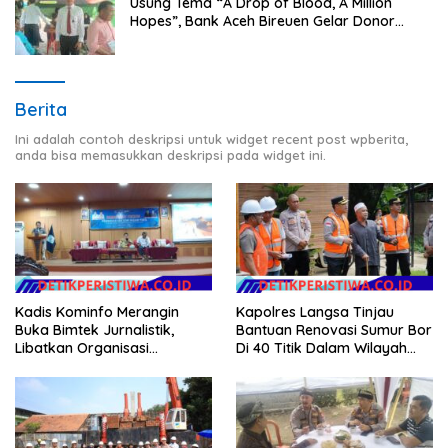
Usung Tema “A Drop of Blood, A Million
Hopes”, Bank Aceh Bireuen Gelar Donor
Darah dan Skrining Kesehatan Gratis
Berita
Ini adalah contoh deskripsi untuk widget recent post wpberita,
anda bisa memasukkan deskripsi pada widget ini.
Kadis Kominfo Merangin
Kapolres Langsa Tinjau
Buka Bimtek Jurnalistik,
Bantuan Renovasi Sumur Bor
Libatkan Organisasi
Di 40 Titik Dalam Wilayah
Wartawan
Kota Langsa