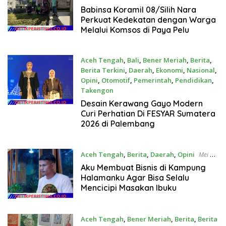
Juni 7, 2026
Babinsa Koramil 08/Silih Nara
Perkuat Kedekatan dengan Warga
Melalui Komsos di Paya Pelu
Aceh Tengah
,
Bali
,
Bener Meriah
,
Berita
,
Berita Terkini
,
Daerah
,
Ekonomi
,
Nasional
,
Opini
,
Otomotif
,
Pemerintah
,
Pendidikan
,
Takengon
Juni 6, 2026
Desain Kerawang Gayo Modern
Curi Perhatian Di FESYAR Sumatera
2026 di Palembang
Aceh Tengah
,
Berita
,
Daerah
,
Opini
Mei 28,
2026
Aku Membuat Bisnis di Kampung
Halamanku Agar Bisa Selalu
Mencicipi Masakan Ibuku
Aceh Tengah
,
Bener Meriah
,
Berita
,
Berita