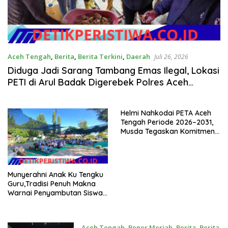
Aceh Tengah
,
Berita
,
Berita Terkini
,
Daerah
Juli 26, 2026
Diduga Jadi Sarang Tambang Emas Ilegal, Lokasi
PETI di Arul Badak Digerebek Polres Aceh
Tengah, Ratusan Karung Material Diamankan
Helmi Nahkodai PETA Aceh
Tengah Periode 2026–2031,
Musda Tegaskan Komitmen
Jaga Persatuan dan NKRI
Munyerahni Anak Ku Tengku
Guru,Tradisi Penuh Makna
Warnai Penyambutan Siswa
Baru di SMA Negeri 1 Timang
gajah
Aceh Tengah
,
Bener Meriah
,
Berita
,
Berita