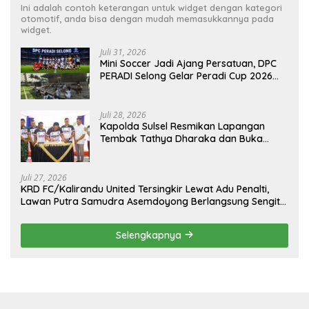
Ini adalah contoh keterangan untuk widget dengan kategori
otomotif, anda bisa dengan mudah memasukkannya pada
widget.
Juli 31, 2026
Mini Soccer Jadi Ajang Persatuan, DPC
PERADI Selong Gelar Peradi Cup 2026
Sambut Hari Kemerdekaan
Juli 28, 2026
Kapolda Sulsel Resmikan Lapangan
Tembak Tathya Dharaka dan Buka
Kejuaraan Menembak Bupati Sidrap Cup
II Tahun 2026
Juli 27, 2026
KRD FC/Kalirandu United Tersingkir Lewat Adu Penalti,
Lawan Putra Samudra Asemdoyong Berlangsung Sengit
namun Tetap Kondusif
Selengkapnya