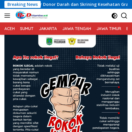
Langsung
ar Donor Darah dan Skrining Kesehatan Gratis
Breaking News
*Polda B
ke
konten
ACEH
SUMUT
JAKARTA
JAWA TENGAH
JAWA TIMUR
BA