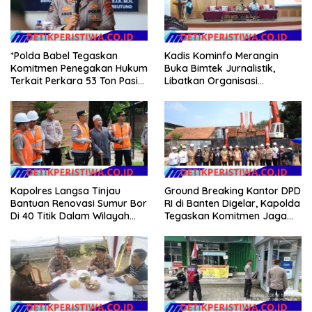
*Polda Babel Tegaskan
Kadis Kominfo Merangin
Komitmen Penegakan Hukum
Buka Bimtek Jurnalistik,
Terkait Perkara 53 Ton Pasir
Libatkan Organisasi
Timah Ilegal Di Belitung*
Wartawan
Kapolres Langsa Tinjau
Ground Breaking Kantor DPD
Bantuan Renovasi Sumur Bor
RI di Banten Digelar, Kapolda
Di 40 Titik Dalam Wilayah
Tegaskan Komitmen Jaga
Kota Langsa
Kondusivitas Proyek