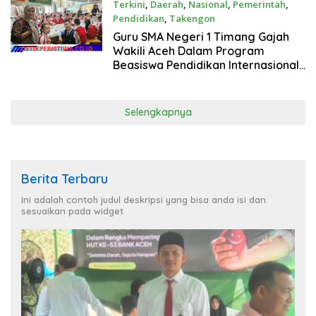
Terkini
,
Daerah
,
Nasional
,
Pemerintah
,
Pendidikan
,
Takengon
Mei 26, 2026
Guru SMA Negeri 1 Timang Gajah
Wakili Aceh Dalam Program
Beasiswa Pendidikan Internasional
di China
Selengkapnya
Berita Terbaru
Ini adalah contoh judul deskripsi yang bisa anda isi dan
sesuaikan pada widget