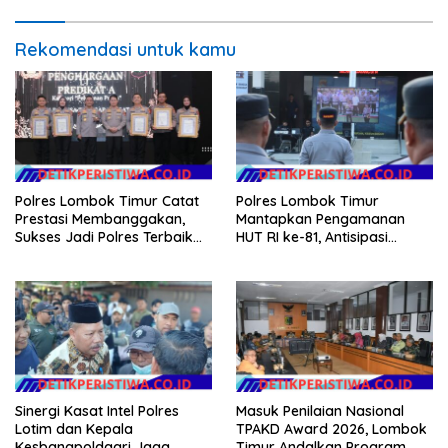
Rekomendasi untuk kamu
Polres Lombok Timur Catat
Polres Lombok Timur
Prestasi Membanggakan,
Mantapkan Pengamanan
Sukses Jadi Polres Terbaik
HUT RI ke-81, Antisipasi
dalam Pelayanan Publik di
Kerawanan hingga Sambut
NTB
Agenda Kapolri
Sinergi Kasat Intel Polres
Masuk Penilaian Nasional
Lotim dan Kepala
TPAKD Award 2026, Lombok
Kesbangpoldagri Jaga
Timur Andalkan Program