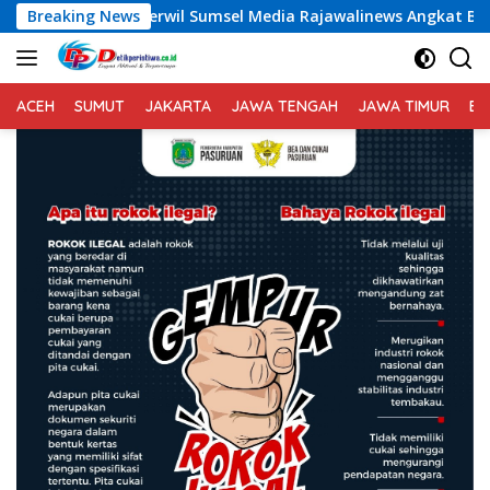
Langsung
 Sumsel Media Rajawalinews Angkat Bicara Dugaan Penggelapan
Breaking News
ke
konten
ACEH
SUMUT
JAKARTA
JAWA TENGAH
JAWA TIMUR
BA