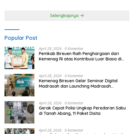
Jhonny Edison Isir Tekankan
Laksanakan Patroli Barcode
Dilaksanakan Secara
dan Blue Light Patrol
Profesional dan Transparan
Selengkapnya
Popular Post
April 28, 2026
0 Komentar
Pemkab Bireuen Raih Penghargaan dari
Kemenag RI atas Kontribusi Luar Biasa di
Sektor Keagamaan dan Pendidikan
April 28, 2026
0 Komentar
Kemenag Bireuen Gelar Seminar Digital
Madrasah dan Launching Madrasah
Unggulan Peringati Hardiknas 2026
April 28, 2026
0 Komentar
Gerak Cepat Polisi Ungkap Peredaran Sabu
di Tanah Abang, 11 Paket Disita
April 28, 2026
0 Komentar