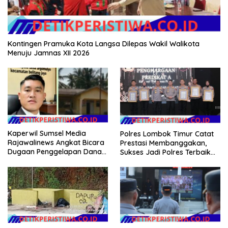
Kontingen Pramuka Kota Langsa Dilepas Wakil Walikota
Menuju Jamnas XII 2026
Kaperwil Sumsel Media
Polres Lombok Timur Catat
Rajawalinews Angkat Bicara
Prestasi Membanggakan,
Dugaan Penggelapan Dana
Sukses Jadi Polres Terbaik
Desa Rp 84 Juta, Kades
dalam Pelayanan Publik di
Argomulyo Belitang Jaya
NTB
Hilang 3 Bulan Bawa
Anggaran Pembangunan