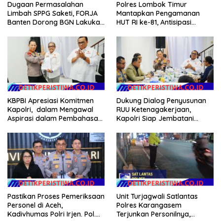
Dugaan Permasalahan
Polres Lombok Timur
Limbah SPPG Saketi, FORJA
Mantapkan Pengamanan
Banten Dorong BGN Lakukan
HUT RI ke-81, Antisipasi
Audit dan Evaluasi Korcam
Kerawanan hingga Sambut
Agenda Kapolri
KBPBI Apresiasi Komitmen
Dukung Dialog Penyusunan
Kapolri, dalam Mengawal
RUU Ketenagakerjaan,
Aspirasi dalam Pembahasan
Kapolri Siap Jembatani
RUU Ketenagakerjaan
Aspirasi Buruh
Pastikan Proses Pemeriksaan
Unit Turjagwali Satlantas
Personel di Aceh,
Polres Karangasem
Kadivhumas Polri Irjen. Pol.
Terjunkan Personilnya,