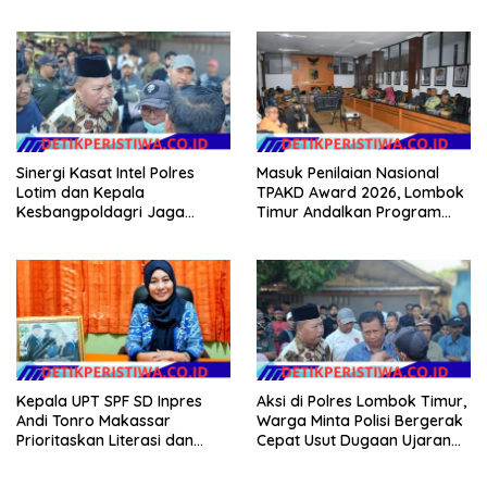
dalam Pelayanan Publik di
Kerawanan hingga Sambut
NTB
Agenda Kapolri
Sinergi Kasat Intel Polres
Masuk Penilaian Nasional
Lotim dan Kepala
TPAKD Award 2026, Lombok
Kesbangpoldagri Jaga
Timur Andalkan Program
Kondusivitas Aksi Damai
Inklusi Keuangan untuk
Masyarakat
Dongkrak Kesejahteraan
Warga
Kepala UPT SPF SD Inpres
Aksi di Polres Lombok Timur,
Andi Tonro Makassar
Warga Minta Polisi Bergerak
Prioritaskan Literasi dan
Cepat Usut Dugaan Ujaran
Pembenahan Fasilitas
Kebencian terhadap Bupati
Sekolah