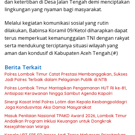
dan ketertiban di Desa Jalan Tengah demi menciptakan
lingkungan yang nyaman bagi masyarakat.
Melalui kegiatan komunikasi sosial yang rutin
dilakukan, Babinsa Koramil 09/Ketol diharapkan dapat
terus memperkuat kemanunggalan TNI dengan rakyat
serta mendukung terciptanya situasi wilayah yang
aman dan kondusif di Kabupaten Aceh Tengah.(#)
Berita Terkait
Polres Lombok Timur Catat Prestasi Membanggakan, Sukses
Jadi Polres Terbaik dalam Pelayanan Publik di NTB
Polres Lombok Timur Mantapkan Pengamanan HUT RI ke-81,
Antisipasi Kerawanan hingga Sambut Agenda Kapolri
Sinergi Kasat Intel Polres Lotim dan Kepala Kesbangpoldagri
Jaga Kondusivitas Aksi Damai Masyarakat
Masuk Penilaian Nasional TPAKD Award 2026, Lombok Timur
Andalkan Program Inklusi Keuangan untuk Dongkrak
Kesejahteraan Warga
Kepala UPT SPF SD Inpres Andi Tonro Makassar Prioritaskan