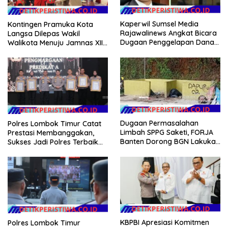
Kaperwil Sumsel Media
Kontingen Pramuka Kota
Rajawalinews Angkat Bicara
Langsa Dilepas Wakil
Dugaan Penggelapan Dana
Walikota Menuju Jamnas XII
Desa Rp 84 Juta, Kades
2026
Argomulyo Belitang Jaya
Hilang 3 Bulan Bawa
Anggaran Pembangunan
Dugaan Permasalahan
Polres Lombok Timur Catat
Limbah SPPG Saketi, FORJA
Prestasi Membanggakan,
Banten Dorong BGN Lakukan
Sukses Jadi Polres Terbaik
Audit dan Evaluasi Korcam
dalam Pelayanan Publik di
NTB
KBPBI Apresiasi Komitmen
Polres Lombok Timur