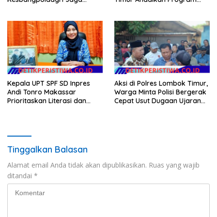
Kondusivitas Aksi Damai
Inklusi Keuangan untuk
Masyarakat
Dongkrak Kesejahteraan
Warga
Kepala UPT SPF SD Inpres
Aksi di Polres Lombok Timur,
Andi Tonro Makassar
Warga Minta Polisi Bergerak
Prioritaskan Literasi dan
Cepat Usut Dugaan Ujaran
Pembenahan Fasilitas
Kebencian terhadap Bupati
Sekolah
Tinggalkan Balasan
Alamat email Anda tidak akan dipublikasikan.
Ruas yang wajib
ditandai
*