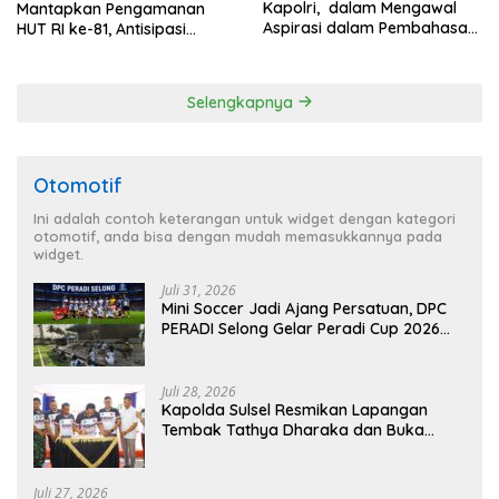
Kapolri, dalam Mengawal
Mantapkan Pengamanan
Aspirasi dalam Pembahasan
HUT RI ke-81, Antisipasi
RUU Ketenagakerjaan
Kerawanan hingga Sambut
Agenda Kapolri
Selengkapnya
Otomotif
Ini adalah contoh keterangan untuk widget dengan kategori
otomotif, anda bisa dengan mudah memasukkannya pada
widget.
Juli 31, 2026
Mini Soccer Jadi Ajang Persatuan, DPC
PERADI Selong Gelar Peradi Cup 2026
Sambut Hari Kemerdekaan
Juli 28, 2026
Kapolda Sulsel Resmikan Lapangan
Tembak Tathya Dharaka dan Buka
Kejuaraan Menembak Bupati Sidrap Cup
II Tahun 2026
Juli 27, 2026