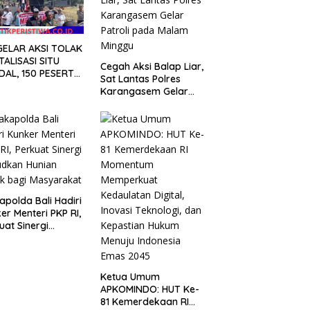
GELAR AKSI TOLAK
TALISASI SITU
Cegah Aksi Balap Liar,
DAL, 150 PESERTA
Sat Lantas Polres
UKAN EVALUASI
Karangasem Gelar
 Rp9,49 MILIAR
Patroli pada Malam
Minggu
polda Bali Hadiri
er Menteri PKP RI,
uat Sinergi
udkan Hunian
k bagi
yarakat
Ketua Umum
APKOMINDO: HUT Ke-
81 Kemerdekaan RI