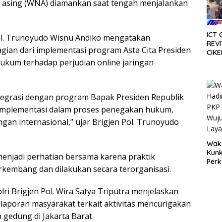
a asing (WNA) diamankan saat tengah menjalankan
ICT 
ol. Trunoyudo Wisnu Andiko mengatakan
REVI
an dari implementasi program Asta Cita Presiden
CIKE
SER
ukum terhadap perjudian online jaringan
APBD
ntegrasi dengan program Bapak Presiden Republik
a implementasi dalam proses penegakan hukum,
ngan internasional,” ujar Brigjen Pol. Trunoyudo
Waka
Kunk
enjadi perhatian bersama karena praktik
Perk
erkembang dan dilakukan secara terorganisasi.
Wuj
Laya
Mas
lri Brigjen Pol. Wira Satya Triputra menjelaskan
aporan masyarakat terkait aktivitas mencurigakan
 gedung di Jakarta Barat.