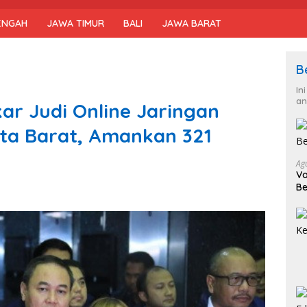
ENGAH
JAWA TIMUR
BALI
JAWA BARAT
B
In
an
ar Judi Online Jaringan
rta Barat, Amankan 321
Ag
Vo
Be