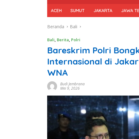
ACEH
SUMUT
JAKARTA
JAWA T
Beranda
Bali
Bali
,
Berita
,
Polri
Bareskrim Polri Bongk
Internasional di Jaka
WNA
Budi Jembrana
Mei 9, 2026