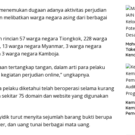
mi menemukan dugaan adanya aktivitas perjudian
an melibatkan warga negara asing dari berbagai
 rincian 57 warga negara Tiongkok, 228 warga
Maha
, 13 warga negara Myanmar, 3 warga negara
Tak
n 3 warga negara Kamboja.
Kena
Bumi
Nan
an tertangkap tangan, dalam arti para pelaku
kegiatan perjudian online,” ungkapnya.
a pelaku diketahui telah beroperasi selama kurang
n sekitar 75 domain dan website yang digunakan
Kemi
Kemb
Peme
idik turut menyita sejumlah barang bukti berupa
Audi
er, dan uang tunai berbagai mata uang.
Prog