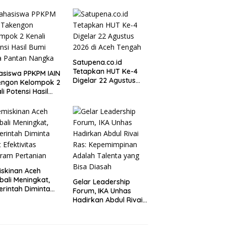
Momentum
Memperkuat
Kedaulatan Digital,
Inovasi Teknologi, dan
Kepastian Hukum
Menuju Indonesia
Emas 2045
Satupena.co.id
Tetapkan HUT Ke-4
siswa PPKPM IAIN
Digelar 22 Agustus
engon Kelompok 2
2026 di Aceh Tengah
li Potensi Hasil
 Desa Pantan
gka
skinan Aceh
ali Meningkat,
Gelar Leadership
rintah Diminta
Forum, IKA Unhas
t Efektivitas
Hadirkan Abdul Rivai
ram Pertanian
Ras: Kepemimpinan
Adalah Talenta yang