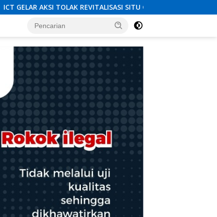
SASI SITU CIKEDAL, 150 PESERTA SERUKAN EVALUASI APBD Rp9,49