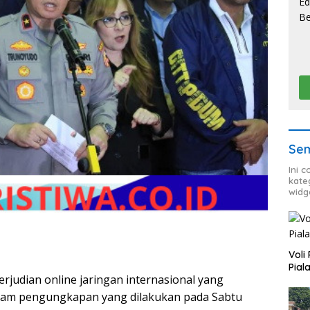
Sem
Ini 
kate
widg
Voli
Pial
rjudian online jaringan internasional yang
Dalam pengungkapan yang dilakukan pada Sabtu