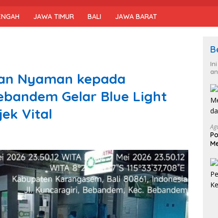
ENGAH
JAWA TIMUR
BALI
JAWA BARAT
B
In
an
dan Nyaman kepada
ebandem Gelar Blue Light
ek Vital
Ag
Po
Me
da