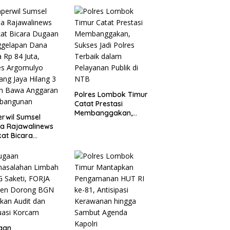
Polres Lombok Timur
Catat Prestasi
Membanggakan,
rwil Sumsel
Sukses Jadi Polres
a Rajawalinews
Terbaik dalam
at Bicara
Pelayanan Publik di
aan Penggelapan
NTB
a Desa Rp 84
, Kades
mulyo Belitang
 Hilang 3 Bulan
a Anggaran
bangunan
aan