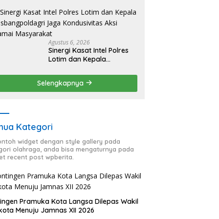
HUT RI ke-81, Antisipasi
Kerawanan hingga
Sambut Agenda Kapolri
Agustus 6, 2026
Sinergi Kasat Intel Polres
Lotim dan Kepala
Kesbangpoldagri Jaga
Kondusivitas Aksi Damai
Selengkapnya
Masyarakat
ua Kategori
contoh widget dengan style gallery pada
gori olahraga, anda bisa mengaturnya pada
et recent post wpberita.
ingen Pramuka Kota Langsa Dilepas Wakil
kota Menuju Jamnas XII 2026