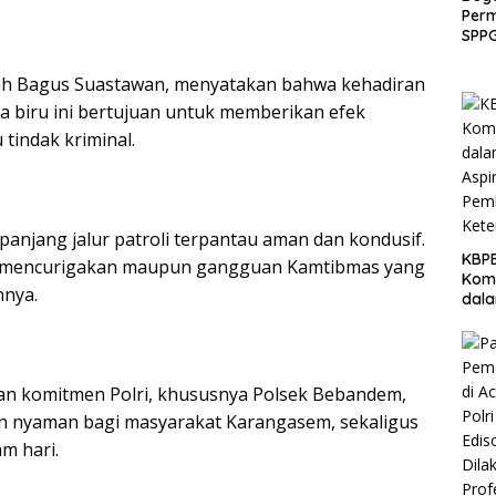
Per
SPPG
Ban
Laku
ah Bagus Suastawan, menyatakan bahwa kehadiran
Eval
ya biru ini bertujuan untuk memberikan efek
tindak kriminal.
epanjang jalur patroli terpantau aman dan kondusif.
KBPB
l mencurigakan maupun gangguan Kamtibmas yang
Komi
nnya.
dal
Aspi
Pem
Ket
kan komitmen Polri, khususnya Polsek Bebandem,
n nyaman bagi masyarakat Karangasem, sekaligus
am hari.