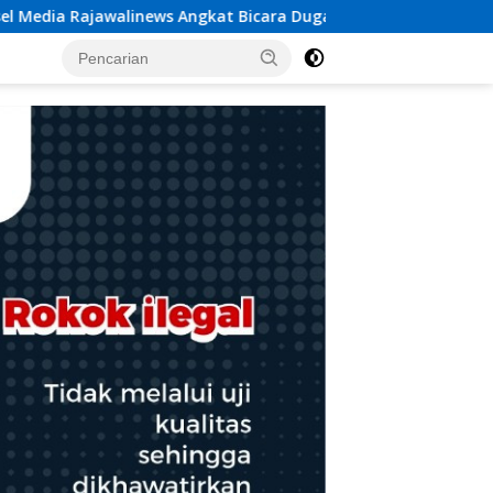
icara Dugaan Penggelapan Dana Desa Rp 84 Juta, Kades Argomu