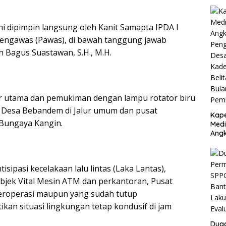
ini dipimpin langsung oleh Kanit Samapta IPDA I
Pengawas (Pawas), di bawah tanggung jawab
 Bagus Suastawan, S.H., M.H.
ur utama dan pemukiman dengan lampu rotator biru
 Desa Bebandem di Jalur umum dan pusat
Kape
 Bungaya Kangin.
Medi
Angk
Dug
Dan
Juta
isipasi kecelakaan lalu lintas (Laka Lantas),
Argo
Jaya
jek Vital Mesin ATM dan perkantoran, Pusat
Baw
beroperasi maupun yang sudah tutup
Pem
an situasi lingkungan tetap kondusif di jam
Dug