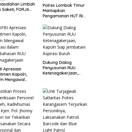
masalahan Limbah
Polres Lombok Timur
 Saketi, FORJA
Mantapkan
ten Dorong BGN
Pengamanan HUT RI
kan Audit dan
ke-81, Antisipasi
uasi Korcam
Kerawanan hingga
Sambut Agenda
Kapolri
Dukung Dialog
Penyusunan RUU
I Apresiasi
Ketenagakerjaan,
tmen Kapolri,
Kapolri Siap
am Mengawal
Jembatani Aspirasi
rasi dalam
Buruh
bahasan RUU
enagakerjaan