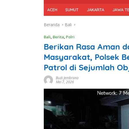
ACEH
SUMUT
JAKARTA
JAWA T
Beranda
Bali
Bali
,
Berita
,
Polri
Berikan Rasa Aman 
Masyarakat, Polsek B
Patrol di Sejumlah Obj
Budi Jembrana
Mei 7, 2026