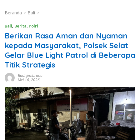
Beranda
Bali
Bali
,
Berita
,
Polri
Berikan Rasa Aman dan Nyaman
kepada Masyarakat, Polsek Selat
Gelar Blue Light Patrol di Beberapa
Titik Strategis
Budi Jembrana
Mei 16, 2026