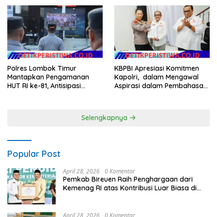
dalam Pelayanan Publik di
Audit dan Evaluasi Korcam
NTB
KBPBI Apresiasi Komitmen
Polres Lombok Timur
Kapolri, dalam Mengawal
Mantapkan Pengamanan
Aspirasi dalam Pembahasan
HUT RI ke-81, Antisipasi
RUU Ketenagakerjaan
Kerawanan hingga Sambut
Agenda Kapolri
Selengkapnya
Popular Post
April 28, 2026
0 Komentar
Pemkab Bireuen Raih Penghargaan dari
Kemenag RI atas Kontribusi Luar Biasa di
Sektor Keagamaan dan Pendidikan
April 28, 2026
0 Komentar