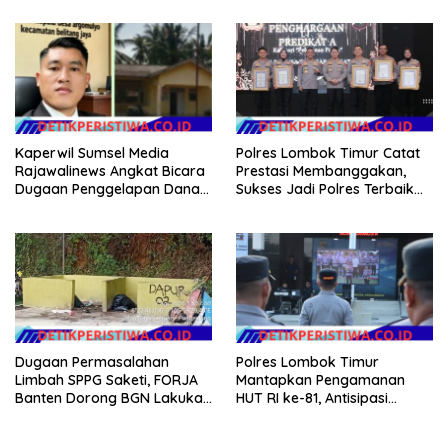
Kaperwil Sumsel Media
Polres Lombok Timur Catat
Rajawalinews Angkat Bicara
Prestasi Membanggakan,
Dugaan Penggelapan Dana
Sukses Jadi Polres Terbaik
Desa Rp 84 Juta, Kades
dalam Pelayanan Publik di
Argomulyo Belitang Jaya
NTB
Hilang 3 Bulan Bawa
Anggaran Pembangunan
Dugaan Permasalahan
Polres Lombok Timur
Limbah SPPG Saketi, FORJA
Mantapkan Pengamanan
Banten Dorong BGN Lakukan
HUT RI ke-81, Antisipasi
Audit dan Evaluasi Korcam
Kerawanan hingga Sambut
Agenda Kapolri