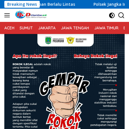
Langsung
Berlalu Lintas
Breaking News
Polsek Jangka Imbau Masyarakat Guna
ke
konten
ACEH
SUMUT
JAKARTA
JAWA TENGAH
JAWA TIMUR
BA