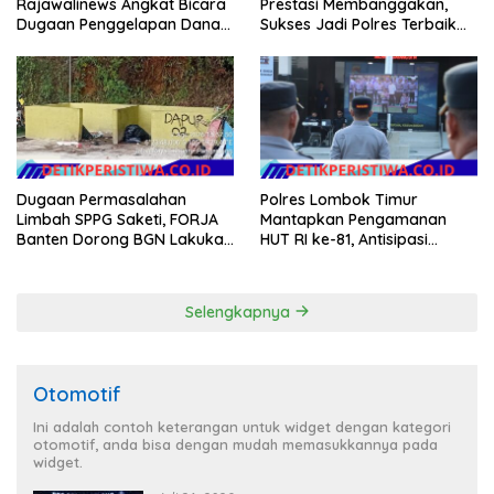
Rajawalinews Angkat Bicara
Prestasi Membanggakan,
Dugaan Penggelapan Dana
Sukses Jadi Polres Terbaik
Desa Rp 84 Juta, Kades
dalam Pelayanan Publik di
Argomulyo Belitang Jaya
NTB
Hilang 3 Bulan Bawa
Anggaran Pembangunan
Dugaan Permasalahan
Polres Lombok Timur
Limbah SPPG Saketi, FORJA
Mantapkan Pengamanan
Banten Dorong BGN Lakukan
HUT RI ke-81, Antisipasi
Audit dan Evaluasi Korcam
Kerawanan hingga Sambut
Agenda Kapolri
Selengkapnya
Otomotif
Ini adalah contoh keterangan untuk widget dengan kategori
otomotif, anda bisa dengan mudah memasukkannya pada
widget.