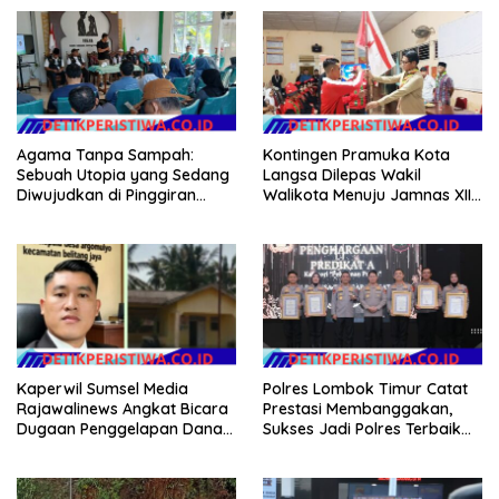
Agama Tanpa Sampah:
Kontingen Pramuka Kota
Sebuah Utopia yang Sedang
Langsa Dilepas Wakil
Diwujudkan di Pinggiran
Walikota Menuju Jamnas XII
Semarang
2026
Kaperwil Sumsel Media
Polres Lombok Timur Catat
Rajawalinews Angkat Bicara
Prestasi Membanggakan,
Dugaan Penggelapan Dana
Sukses Jadi Polres Terbaik
Desa Rp 84 Juta, Kades
dalam Pelayanan Publik di
Argomulyo Belitang Jaya
NTB
Hilang 3 Bulan Bawa