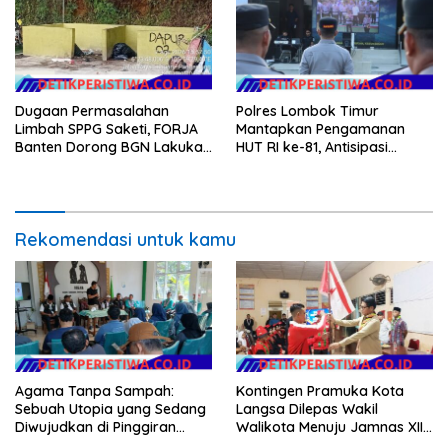
Anggaran Pembangunan
Dugaan Permasalahan
Polres Lombok Timur
Limbah SPPG Saketi, FORJA
Mantapkan Pengamanan
Banten Dorong BGN Lakukan
HUT RI ke-81, Antisipasi
Audit dan Evaluasi Korcam
Kerawanan hingga Sambut
Agenda Kapolri
Rekomendasi untuk kamu
Agama Tanpa Sampah:
Kontingen Pramuka Kota
Sebuah Utopia yang Sedang
Langsa Dilepas Wakil
Diwujudkan di Pinggiran
Walikota Menuju Jamnas XII
Semarang
2026