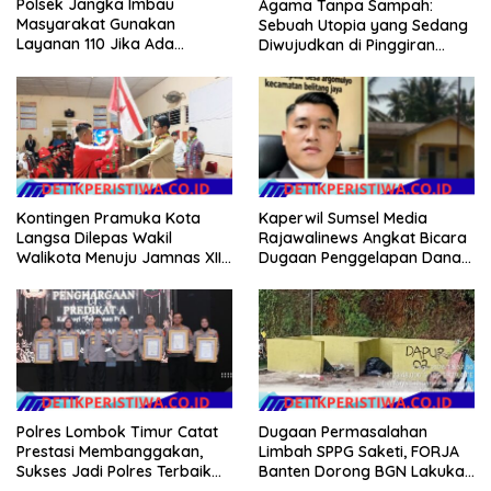
Polsek Jangka Imbau
Agama Tanpa Sampah:
Masyarakat Gunakan
Sebuah Utopia yang Sedang
Layanan 110 Jika Ada
Diwujudkan di Pinggiran
Gangguan Keamanan
Semarang
Kontingen Pramuka Kota
Kaperwil Sumsel Media
Langsa Dilepas Wakil
Rajawalinews Angkat Bicara
Walikota Menuju Jamnas XII
Dugaan Penggelapan Dana
2026
Desa Rp 84 Juta, Kades
Argomulyo Belitang Jaya
Hilang 3 Bulan Bawa
Anggaran Pembangunan
Polres Lombok Timur Catat
Dugaan Permasalahan
Prestasi Membanggakan,
Limbah SPPG Saketi, FORJA
Sukses Jadi Polres Terbaik
Banten Dorong BGN Lakukan