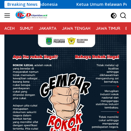
Langsung
ia
Breaking News
Ketua Umum Relawan Peduli Rakyat Lintas Batas Desa
ke
konten
ACEH
SUMUT
JAKARTA
JAWA TENGAH
JAWA TIMUR
BA