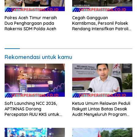
Polres Aceh Timur meraih
Cegah Gangguan
Dua Penghargaan pada
Kamtibmas, Personil Polsek
Rakernis SDM Polda Aceh
Rendang Intensifkan Patroli
di Wilayah Kec. Rendang
Rekomendasi untuk kamu
Soft Launching NCC 2026,
Ketua Umum Relawan Peduli
APTIKNAS Dorong
Rakyat Lintas Batas Desak
Percepatan RUU KKS untuk
Audit Menyeluruh Program
Memperkuat Kedaulatan
Pemulihan Pertanian Bireuen,
Digital Indonesia
Pertanyakan Efektivitas
Kinerja Dinas Pertanian