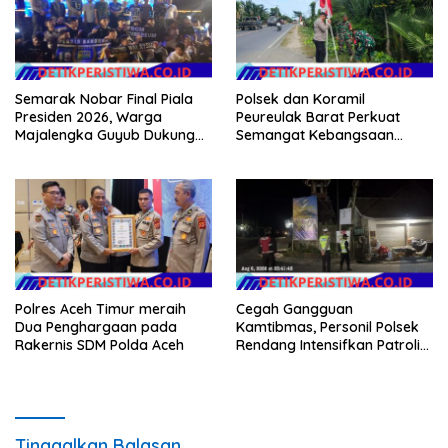
Semarak Nobar Final Piala
Polsek dan Koramil
Presiden 2026, Warga
Peureulak Barat Perkuat
Majalengka Guyub Dukung
Semangat Kebangsaan
Persib di Saung Nganteur
Lewat Pemasangan Bendera
Kahayang
Merah Putih
Polres Aceh Timur meraih
Cegah Gangguan
Dua Penghargaan pada
Kamtibmas, Personil Polsek
Rakernis SDM Polda Aceh
Rendang Intensifkan Patroli
di Wilayah Kec. Rendang
Tinggalkan Balasan