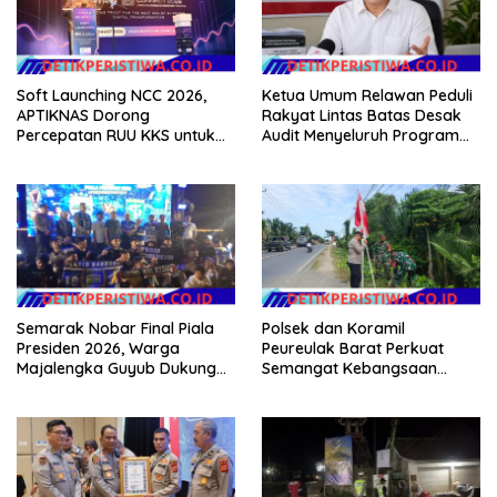
Soft Launching NCC 2026,
Ketua Umum Relawan Peduli
APTIKNAS Dorong
Rakyat Lintas Batas Desak
Percepatan RUU KKS untuk
Audit Menyeluruh Program
Memperkuat Kedaulatan
Pemulihan Pertanian Bireuen,
Digital Indonesia
Pertanyakan Efektivitas
Kinerja Dinas Pertanian
Semarak Nobar Final Piala
Polsek dan Koramil
Presiden 2026, Warga
Peureulak Barat Perkuat
Majalengka Guyub Dukung
Semangat Kebangsaan
Persib di Saung Nganteur
Lewat Pemasangan Bendera
Kahayang
Merah Putih