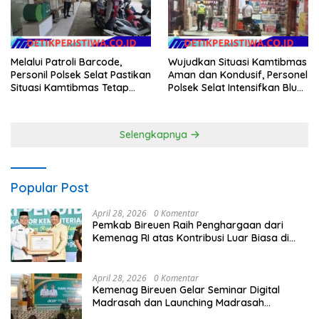
Melalui Patroli Barcode,
Wujudkan Situasi Kamtibmas
Personil Polsek Selat Pastikan
Aman dan Kondusif, Personel
Situasi Kamtibmas Tetap
Polsek Selat Intensifkan Blue
Aman dan Kondusif
Light Patrol di Wilayah Desa
Duda
Selengkapnya
Popular Post
April 28, 2026
0 Komentar
Pemkab Bireuen Raih Penghargaan dari
Kemenag RI atas Kontribusi Luar Biasa di
Sektor Keagamaan dan Pendidikan
April 28, 2026
0 Komentar
Kemenag Bireuen Gelar Seminar Digital
Madrasah dan Launching Madrasah
Unggulan Peringati Hardiknas 2026