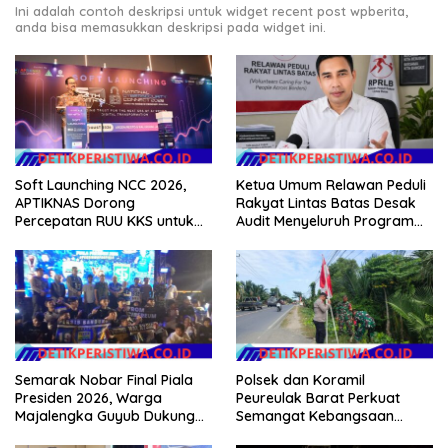
Ini adalah contoh deskripsi untuk widget recent post wpberita,
anda bisa memasukkan deskripsi pada widget ini.
Soft Launching NCC 2026,
Ketua Umum Relawan Peduli
APTIKNAS Dorong
Rakyat Lintas Batas Desak
Percepatan RUU KKS untuk
Audit Menyeluruh Program
Memperkuat Kedaulatan
Pemulihan Pertanian Bireuen,
Digital Indonesia
Pertanyakan Efektivitas
Kinerja Dinas Pertanian
Semarak Nobar Final Piala
Polsek dan Koramil
Presiden 2026, Warga
Peureulak Barat Perkuat
Majalengka Guyub Dukung
Semangat Kebangsaan
Persib di Saung Nganteur
Lewat Pemasangan Bendera