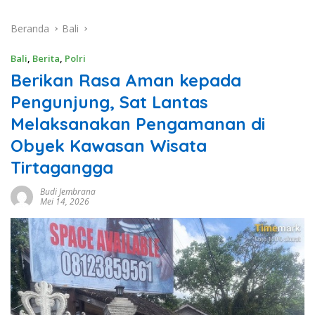
Beranda
Bali
Bali
,
Berita
,
Polri
Berikan Rasa Aman kepada
Pengunjung, Sat Lantas
Melaksanakan Pengamanan di
Obyek Kawasan Wisata
Tirtagangga
Budi Jembrana
Mei 14, 2026