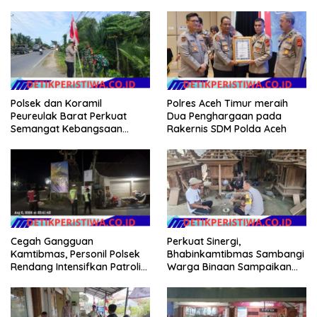
Pemulihan Pertanian Bireuen,
Persib di Saung Nganteur
Pertanyakan Efektivitas
Kahayang
Kinerja Dinas Pertanian
Polsek dan Koramil
Polres Aceh Timur meraih
Peureulak Barat Perkuat
Dua Penghargaan pada
Semangat Kebangsaan
Rakernis SDM Polda Aceh
Lewat Pemasangan Bendera
Merah Putih
Perkuat Sinergi,
Cegah Gangguan
Bhabinkamtibmas Sambangi
Kamtibmas, Personil Polsek
Warga Binaan Sampaikan
Rendang Intensifkan Patroli
Pesan Kamtibmas
di Wilayah Kec. Rendang