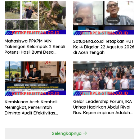
Masyarakat
Teknologi, dan Kepastian
Hukum Menuju Indonesia
Emas 2045
Mahasiswa PPKPM IAIN
Satupena.co.id Tetapkan HUT
Takengon Kelompok 2 Kenali
Ke-4 Digelar 22 Agustus 2026
Potensi Hasil Bumi Desa
di Aceh Tengah
Pantan Nangka
Gelar Leadership Forum, IKA
Kemiskinan Aceh Kembali
Unhas Hadirkan Abdul Rivai
Meningkat, Pemerintah
Ras: Kepemimpinan Adalah
Diminta Audit Efektivitas
Talenta yang Bisa Diasah
Program Pertanian
Selengkapnya