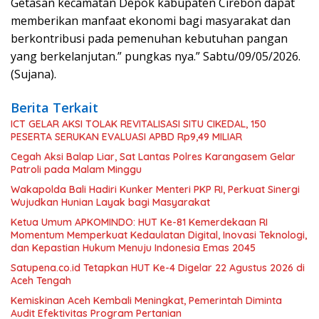
Getasan kecamatan Depok kabupaten Cirebon dapat
memberikan manfaat ekonomi bagi masyarakat dan
berkontribusi pada pemenuhan kebutuhan pangan
yang berkelanjutan.” pungkas nya.” Sabtu/09/05/2026.
(Sujana).
Berita Terkait
ICT GELAR AKSI TOLAK REVITALISASI SITU CIKEDAL, 150
PESERTA SERUKAN EVALUASI APBD Rp9,49 MILIAR
Cegah Aksi Balap Liar, Sat Lantas Polres Karangasem Gelar
Patroli pada Malam Minggu
Wakapolda Bali Hadiri Kunker Menteri PKP RI, Perkuat Sinergi
Wujudkan Hunian Layak bagi Masyarakat
Ketua Umum APKOMINDO: HUT Ke-81 Kemerdekaan RI
Momentum Memperkuat Kedaulatan Digital, Inovasi Teknologi,
dan Kepastian Hukum Menuju Indonesia Emas 2045
Satupena.co.id Tetapkan HUT Ke-4 Digelar 22 Agustus 2026 di
Aceh Tengah
Kemiskinan Aceh Kembali Meningkat, Pemerintah Diminta
Audit Efektivitas Program Pertanian