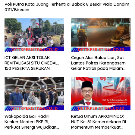
Voli Putra Kota Juang Terhenti di Babak 8 Besar Piala Dandim
0111/Bireuen
ICT GELAR AKSI TOLAK
Cegah Aksi Balap Liar, Sat
REVITALISASI SITU CIKEDAL,
Lantas Polres Karangasem
150 PESERTA SERUKAN
Gelar Patroli pada Malam
EVALUASI APBD Rp9,49 MILIAR
Minggu
Wakapolda Bali Hadiri
Ketua Umum APKOMINDO:
Kunker Menteri PKP RI,
HUT Ke-81 Kemerdekaan RI
Perkuat Sinergi Wujudkan
Momentum Memperkuat
Hunian Layak bagi
Kedaulatan Digital, Inovasi