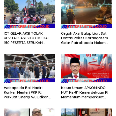
ICT GELAR AKSI TOLAK
Cegah Aksi Balap Liar, Sat
REVITALISASI SITU CIKEDAL,
Lantas Polres Karangasem
150 PESERTA SERUKAN
Gelar Patroli pada Malam
EVALUASI APBD Rp9,49 MILIAR
Minggu
Wakapolda Bali Hadiri
Ketua Umum APKOMINDO:
Kunker Menteri PKP RI,
HUT Ke-81 Kemerdekaan RI
Perkuat Sinergi Wujudkan
Momentum Memperkuat
Hunian Layak bagi
Kedaulatan Digital, Inovasi
Masyarakat
Teknologi, dan Kepastian
Hukum Menuju Indonesia
Emas 2045