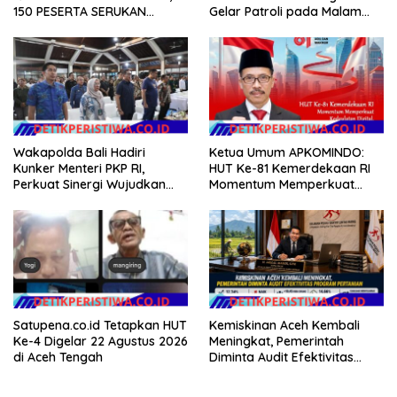
150 PESERTA SERUKAN
Gelar Patroli pada Malam
EVALUASI APBD Rp9,49 MILIAR
Minggu
Wakapolda Bali Hadiri
Ketua Umum APKOMINDO:
Kunker Menteri PKP RI,
HUT Ke-81 Kemerdekaan RI
Perkuat Sinergi Wujudkan
Momentum Memperkuat
Hunian Layak bagi
Kedaulatan Digital, Inovasi
Masyarakat
Teknologi, dan Kepastian
Hukum Menuju Indonesia
Emas 2045
Satupena.co.id Tetapkan HUT
Kemiskinan Aceh Kembali
Ke-4 Digelar 22 Agustus 2026
Meningkat, Pemerintah
di Aceh Tengah
Diminta Audit Efektivitas
Program Pertanian