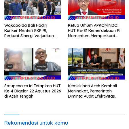
Wakapolda Bali Hadiri
Ketua Umum APKOMINDO:
Kunker Menteri PKP RI,
HUT Ke-81 Kemerdekaan RI
Perkuat Sinergi Wujudkan
Momentum Memperkuat
Hunian Layak bagi
Kedaulatan Digital, Inovasi
Masyarakat
Teknologi, dan Kepastian
Hukum Menuju Indonesia
Emas 2045
Satupena.co.id Tetapkan HUT
Kemiskinan Aceh Kembali
Ke-4 Digelar 22 Agustus 2026
Meningkat, Pemerintah
di Aceh Tengah
Diminta Audit Efektivitas
Program Pertanian
Rekomendasi untuk kamu