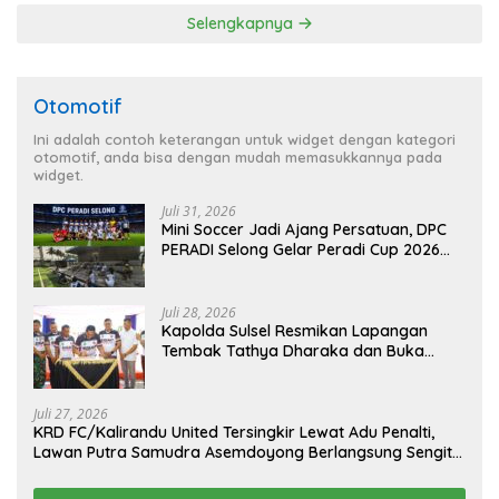
Selengkapnya
Otomotif
Ini adalah contoh keterangan untuk widget dengan kategori
otomotif, anda bisa dengan mudah memasukkannya pada
widget.
Juli 31, 2026
Mini Soccer Jadi Ajang Persatuan, DPC
PERADI Selong Gelar Peradi Cup 2026
Sambut Hari Kemerdekaan
Juli 28, 2026
Kapolda Sulsel Resmikan Lapangan
Tembak Tathya Dharaka dan Buka
Kejuaraan Menembak Bupati Sidrap Cup
II Tahun 2026
Juli 27, 2026
KRD FC/Kalirandu United Tersingkir Lewat Adu Penalti,
Lawan Putra Samudra Asemdoyong Berlangsung Sengit
namun Tetap Kondusif