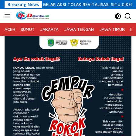
Langsung
R AKSI TOLAK REVITALISASI SITU CIKEDAL, 150 PESERTA SERUKAN 
Breaking News
ke
konten
ACEH
SUMUT
JAKARTA
JAWA TENGAH
JAWA TIMUR
BA