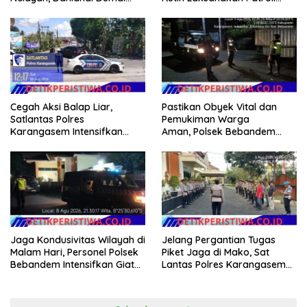
Pimpin Aksi Bakti Sosial dan
Dialogis
Bersih Pantai
Cegah Aksi Balap Liar,
Pastikan Obyek Vital dan
Satlantas Polres
Pemukiman Warga
Karangasem Intensifkan
Aman, Polsek Bebandem
patrol di Jalan Raya Ujung-
Intensifkan Patroli Barcode
Seraya
pada Dini Hari
Jaga Kondusivitas Wilayah di
Jelang Pergantian Tugas
Malam Hari, Personel Polsek
Piket Jaga di Mako, Sat
Bebandem Intensifkan Giat
Lantas Polres Karangasem
Blue Light Patrol
Ikuti Apel Serah Terima Tugas
Jaga