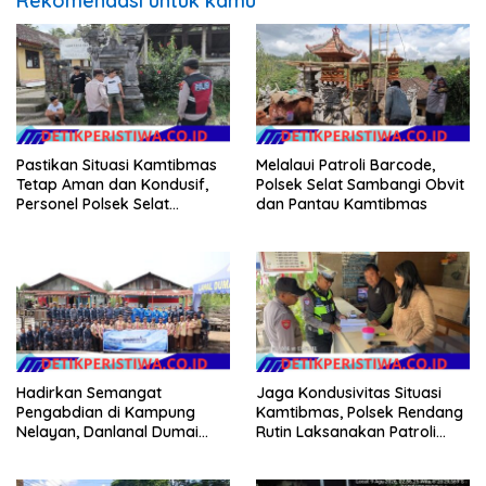
Rekomendasi untuk kamu
Pastikan Situasi Kamtibmas
Melalaui Patroli Barcode,
Tetap Aman dan Kondusif,
Polsek Selat Sambangi Obvit
Personel Polsek Selat
dan Pantau Kamtibmas
Intensifkan Patroli Dialogis
Hadirkan Semangat
Jaga Kondusivitas Situasi
Pengabdian di Kampung
Kamtibmas, Polsek Rendang
Nelayan, Danlanal Dumai
Rutin Laksanakan Patroli
Pimpin Aksi Bakti Sosial dan
Dialogis
Bersih Pantai