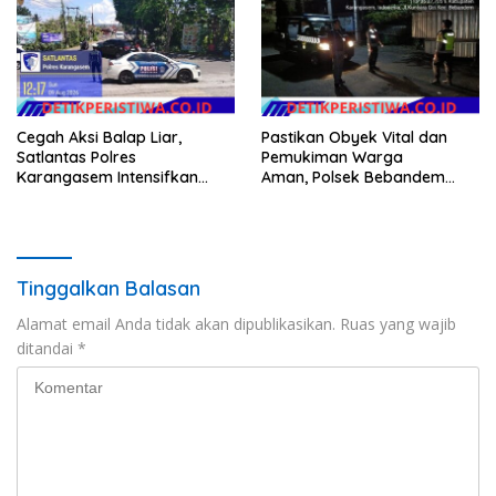
Cegah Aksi Balap Liar,
Pastikan Obyek Vital dan
Satlantas Polres
Pemukiman Warga
Karangasem Intensifkan
Aman, Polsek Bebandem
patrol di Jalan Raya Ujung-
Intensifkan Patroli Barcode
Seraya
pada Dini Hari
Tinggalkan Balasan
Alamat email Anda tidak akan dipublikasikan.
Ruas yang wajib
ditandai
*