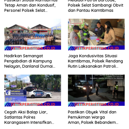
Tetap Aman dan Kondusif,
Polsek Selat Sambangi Obvit
Personel Polsek Selat
dan Pantau Kamtibmas
Intensifkan Patroli Dialogis
Hadirkan Semangat
Jaga Kondusivitas Situasi
Pengabdian di Kampung
Kamtibmas, Polsek Rendang
Nelayan, Danlanal Dumai
Rutin Laksanakan Patroli
Pimpin Aksi Bakti Sosial dan
Dialogis
Bersih Pantai
Cegah Aksi Balap Liar,
Pastikan Obyek Vital dan
Satlantas Polres
Pemukiman Warga
Karangasem Intensifkan
Aman, Polsek Bebandem
patrol di Jalan Raya Ujung-
Intensifkan Patroli Barcode