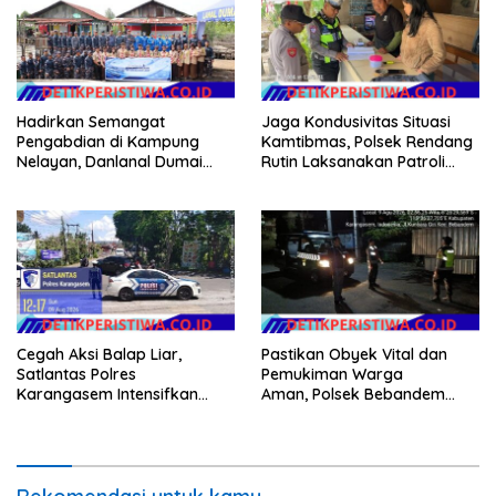
Hadirkan Semangat
Jaga Kondusivitas Situasi
Pengabdian di Kampung
Kamtibmas, Polsek Rendang
Nelayan, Danlanal Dumai
Rutin Laksanakan Patroli
Pimpin Aksi Bakti Sosial dan
Dialogis
Bersih Pantai
Cegah Aksi Balap Liar,
Pastikan Obyek Vital dan
Satlantas Polres
Pemukiman Warga
Karangasem Intensifkan
Aman, Polsek Bebandem
patrol di Jalan Raya Ujung-
Intensifkan Patroli Barcode
Seraya
pada Dini Hari