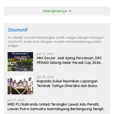
Seraya
pada Dini Hari
Selengkapnya
Otomotif
Ini adalah contoh keterangan untuk widget dengan kategori
otomotif, anda bisa dengan mudah memasukkannya pada
widget.
Juli 31, 2026
Mini Soccer Jadi Ajang Persatuan, DPC
PERADI Selong Gelar Peradi Cup 2026
Sambut Hari Kemerdekaan
Juli 28, 2026
Kapolda Sulsel Resmikan Lapangan
Tembak Tathya Dharaka dan Buka
Kejuaraan Menembak Bupati Sidrap Cup
II Tahun 2026
Juli 27, 2026
KRD FC/Kalirandu United Tersingkir Lewat Adu Penalti,
Lawan Putra Samudra Asemdoyong Berlangsung Sengit
namun Tetap Kondusif