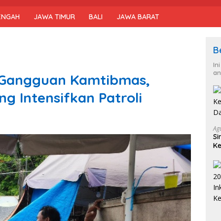
ENGAH
JAWA TIMUR
BALI
JAWA BARAT
B
In
an
i Gangguan Kamtibmas,
ng Intensifkan Patroli
Ag
Si
Ke
D