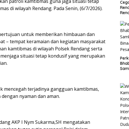
an patroli kamtibmas guna jaga situasi tetap
Cega
Rend
as di wilayah Rendang. Pada Senin, (6/7/2026).
Ren
is bertujuan untuk memberikan himbauan dan
at – tempat keramaian dan kegiatan masyarakat
an kamtibmas di wilayah Polsek Rendang serta
enjaga situasi tetap kondusif yang merupakan
Perk
ian.
Bha
Sam
Bin
Pes
tuk mencegah terjadinya gangguan kamtibmas,
an dengan nyaman dan aman.
Rendang AKP I Nym Sukarma,SH mengatakan