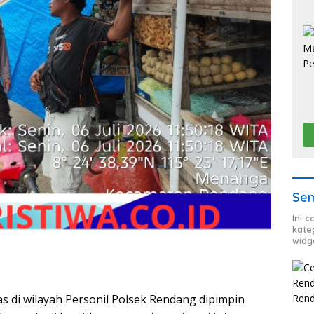
Sem
Ini 
kate
widg
di wilayah Personil Polsek Rendang dipimpin