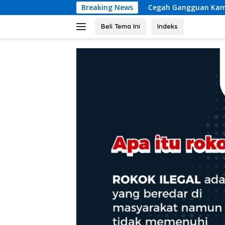
Langsung
Cegah Gangguan Kamtibmas, Personil Polsek Re
Breaking News
ke
konten
Beli Tema Ini
Indeks