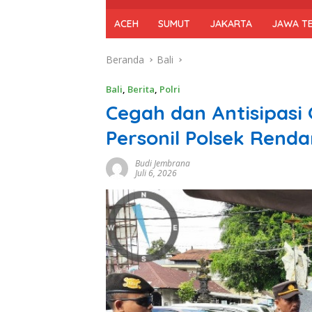
ACEH
SUMUT
JAKARTA
JAWA T
Beranda
Bali
Bali
,
Berita
,
Polri
Cegah dan Antisipas
Personil Polsek Renda
Budi Jembrana
Juli 6, 2026