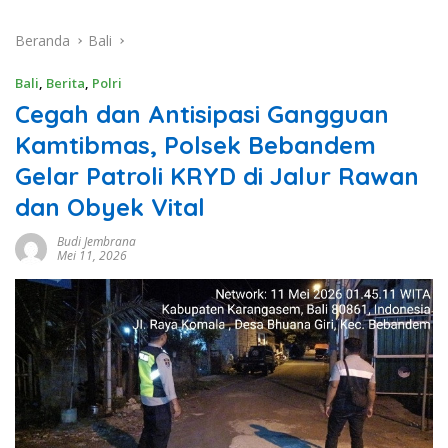
Beranda
Bali
Bali
,
Berita
,
Polri
Cegah dan Antisipasi Gangguan
Kamtibmas, Polsek Bebandem
Gelar Patroli KRYD di Jalur Rawan
dan Obyek Vital
Budi Jembrana
Mei 11, 2026