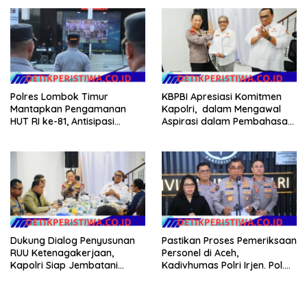
NTB
Polres Lombok Timur
KBPBI Apresiasi Komitmen
Mantapkan Pengamanan
Kapolri, dalam Mengawal
HUT RI ke-81, Antisipasi
Aspirasi dalam Pembahasan
Kerawanan hingga Sambut
RUU Ketenagakerjaan
Agenda Kapolri
Dukung Dialog Penyusunan
Pastikan Proses Pemeriksaan
RUU Ketenagakerjaan,
Personel di Aceh,
Kapolri Siap Jembatani
Kadivhumas Polri Irjen. Pol.
Aspirasi Buruh
Jhonny Edison Isir Tekankan
Dilaksanakan Secara
Profesional dan Transparan