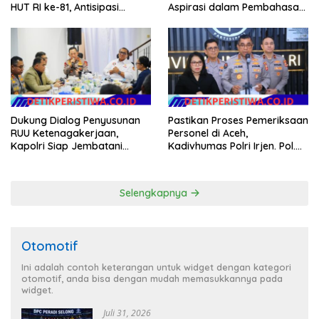
HUT RI ke-81, Antisipasi
Aspirasi dalam Pembahasan
Kerawanan hingga Sambut
RUU Ketenagakerjaan
Agenda Kapolri
Dukung Dialog Penyusunan
Pastikan Proses Pemeriksaan
RUU Ketenagakerjaan,
Personel di Aceh,
Kapolri Siap Jembatani
Kadivhumas Polri Irjen. Pol.
Aspirasi Buruh
Jhonny Edison Isir Tekankan
Dilaksanakan Secara
Profesional dan Transparan
Selengkapnya
Otomotif
Ini adalah contoh keterangan untuk widget dengan kategori
otomotif, anda bisa dengan mudah memasukkannya pada
widget.
Juli 31, 2026