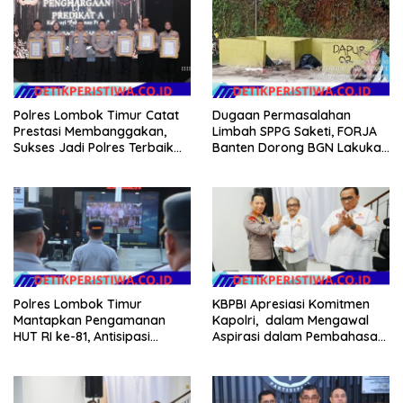
Polres Lombok Timur Catat
Dugaan Permasalahan
Prestasi Membanggakan,
Limbah SPPG Saketi, FORJA
Sukses Jadi Polres Terbaik
Banten Dorong BGN Lakukan
dalam Pelayanan Publik di
Audit dan Evaluasi Korcam
NTB
Polres Lombok Timur
KBPBI Apresiasi Komitmen
Mantapkan Pengamanan
Kapolri, dalam Mengawal
HUT RI ke-81, Antisipasi
Aspirasi dalam Pembahasan
Kerawanan hingga Sambut
RUU Ketenagakerjaan
Agenda Kapolri