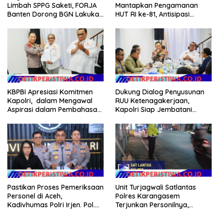
Limbah SPPG Saketi, FORJA
Mantapkan Pengamanan
Banten Dorong BGN Lakukan
HUT RI ke-81, Antisipasi
Audit dan Evaluasi Korcam
Kerawanan hingga Sambut
Agenda Kapolri
KBPBI Apresiasi Komitmen
Dukung Dialog Penyusunan
Kapolri, dalam Mengawal
RUU Ketenagakerjaan,
Aspirasi dalam Pembahasan
Kapolri Siap Jembatani
RUU Ketenagakerjaan
Aspirasi Buruh
Unit Turjagwali Satlantas
Pastikan Proses Pemeriksaan
Polres Karangasem
Personel di Aceh,
Terjunkan Personilnya,
Kadivhumas Polri Irjen. Pol.
Laksanakan Patroli Barcode
Jhonny Edison Isir Tekankan