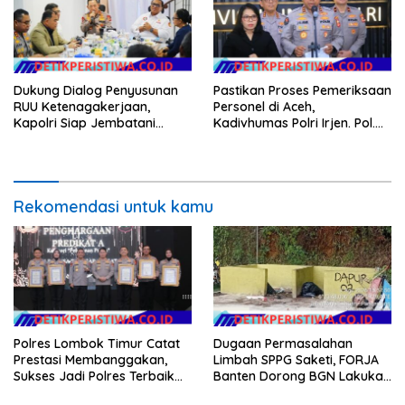
Dukung Dialog Penyusunan
Pastikan Proses Pemeriksaan
RUU Ketenagakerjaan,
Personel di Aceh,
Kapolri Siap Jembatani
Kadivhumas Polri Irjen. Pol.
Aspirasi Buruh
Jhonny Edison Isir Tekankan
Dilaksanakan Secara
Profesional dan Transparan
Rekomendasi untuk kamu
Polres Lombok Timur Catat
Dugaan Permasalahan
Prestasi Membanggakan,
Limbah SPPG Saketi, FORJA
Sukses Jadi Polres Terbaik
Banten Dorong BGN Lakukan
dalam Pelayanan Publik di
Audit dan Evaluasi Korcam