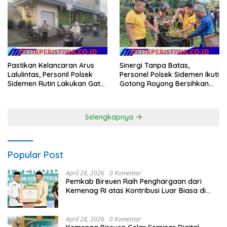
dan Blue Light Patrol
Dilaksanakan Secara
Profesional dan Transparan
Pastikan Kelancaran Arus
Sinergi Tanpa Batas,
Lalulintas, Personil Polsek
Personel Polsek Sidemen Ikuti
Sidemen Rutin Lakukan Gatur
Gotong Royong Bersihkan
Lalin di Pasar Desa Adat
Lapangan Mamed Jelang
Tabola
Apel HUT Kemerdekaan RI
Ke-81
Selengkapnya
Popular Post
April 28, 2026
0 Komentar
Pemkab Bireuen Raih Penghargaan dari
Kemenag RI atas Kontribusi Luar Biasa di
Sektor Keagamaan dan Pendidikan
April 28, 2026
0 Komentar