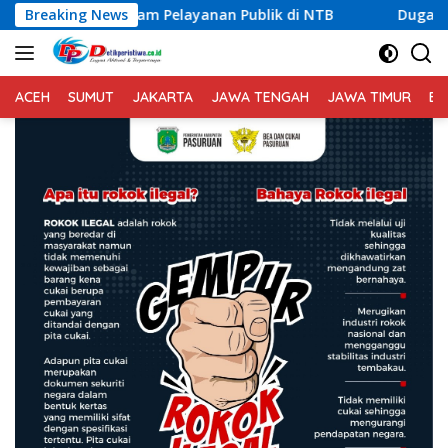
Langsung
Pelayanan Publik di NTB
Breaking News
Dugaan Permasalahan Limbah S
ke
konten
ACEH
SUMUT
JAKARTA
JAWA TENGAH
JAWA TIMUR
BA