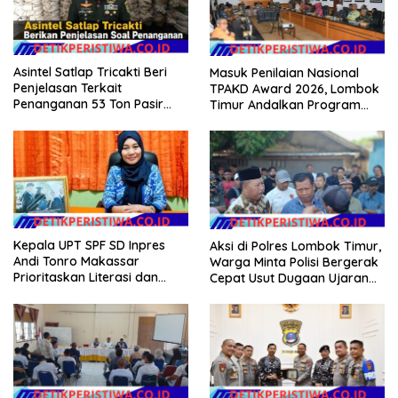
Asintel Satlap Tricakti Beri
Masuk Penilaian Nasional
Penjelasan Terkait
TPAKD Award 2026, Lombok
Penanganan 53 Ton Pasir
Timur Andalkan Program
Timah di Air Merbau
Inklusi Keuangan untuk
Dongkrak Kesejahteraan
Warga
Kepala UPT SPF SD Inpres
Aksi di Polres Lombok Timur,
Andi Tonro Makassar
Warga Minta Polisi Bergerak
Prioritaskan Literasi dan
Cepat Usut Dugaan Ujaran
Pembenahan Fasilitas
Kebencian terhadap Bupati
Sekolah