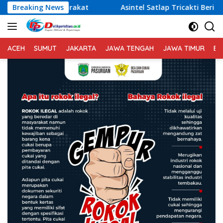
Langsung
t
Breaking News
Asintel Satlap Tricakti Beri Penjelasan Terkait Penan
ke
konten
ACEH
SUMUT
JAKARTA
JAWA TENGAH
JAWA TIMUR
BA