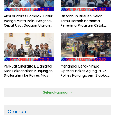
Aksi di Polres Lombok Timur,
Distanbun Bireuen Gelar
Warga Minta Polisi Bergerak
Temu Ramah Bersama
Cepat Usut Dugaan Ujaran
Penerima Program Cetak
Kebencian terhadap Bupati
Sawah Rakyat (CSR)”
Klarifikasi Isu Hoax
Perkuat Sinergitas, Danlanal
Menandai Berakhirnya
Nias Laksanakan Kunjungan
Operasi Pekat Agung 2026,
Silaturahmi ke Polres Nias
Polres Karangasem Siapkan
Apel Konsolidasi Tegakkan
Harkamtibmas
Selengkapnya
Otomotif