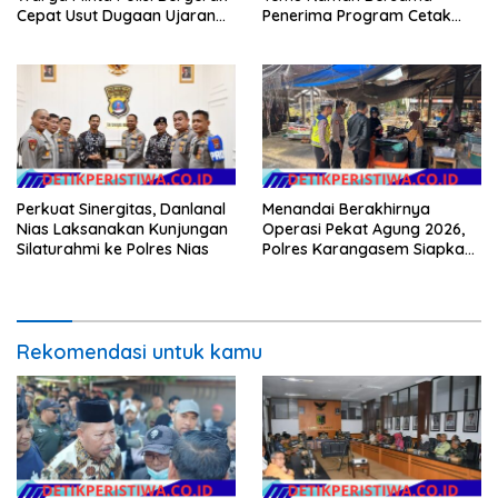
Cepat Usut Dugaan Ujaran
Penerima Program Cetak
Kebencian terhadap Bupati
Sawah Rakyat (CSR)”
Klarifikasi Isu Hoax
Perkuat Sinergitas, Danlanal
Menandai Berakhirnya
Nias Laksanakan Kunjungan
Operasi Pekat Agung 2026,
Silaturahmi ke Polres Nias
Polres Karangasem Siapkan
Apel Konsolidasi Tegakkan
Harkamtibmas
Rekomendasi untuk kamu