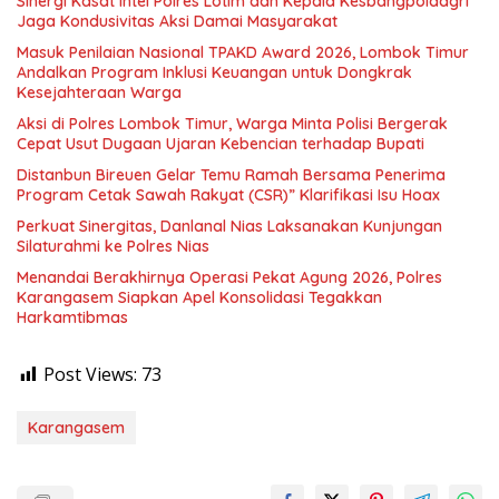
Sinergi Kasat Intel Polres Lotim dan Kepala Kesbangpoldagri
Jaga Kondusivitas Aksi Damai Masyarakat
Masuk Penilaian Nasional TPAKD Award 2026, Lombok Timur
Andalkan Program Inklusi Keuangan untuk Dongkrak
Kesejahteraan Warga
Aksi di Polres Lombok Timur, Warga Minta Polisi Bergerak
Cepat Usut Dugaan Ujaran Kebencian terhadap Bupati
Distanbun Bireuen Gelar Temu Ramah Bersama Penerima
Program Cetak Sawah Rakyat (CSR)” Klarifikasi Isu Hoax
Perkuat Sinergitas, Danlanal Nias Laksanakan Kunjungan
Silaturahmi ke Polres Nias
Menandai Berakhirnya Operasi Pekat Agung 2026, Polres
Karangasem Siapkan Apel Konsolidasi Tegakkan
Harkamtibmas
Post Views:
73
Karangasem