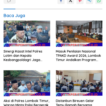
Baca Juga
Sinergi Kasat Intel Polres
Masuk Penilaian Nasional
Lotim dan Kepala
TPAKD Award 2026, Lombok
Kesbangpoldagri Jaga
Timur Andalkan Program
Kondusivitas Aksi Damai
Inklusi Keuangan untuk
Masyarakat
Dongkrak Kesejahteraan
Warga
Aksi di Polres Lombok Timur,
Distanbun Bireuen Gelar
Warga Minta Polisi Bergerak
Temu Ramah Bersama