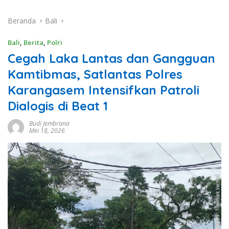
Beranda
Bali
Bali
,
Berita
,
Polri
Cegah Laka Lantas dan Gangguan
Kamtibmas, Satlantas Polres
Karangasem Intensifkan Patroli
Dialogis di Beat 1
Budi Jembrana
Mei 18, 2026