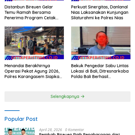
Distanbun Bireuen Gelar
Perkuat Sinergitas, Danlanal
Temu Ramah Bersama
Nias Laksanakan Kunjungan
Penerima Program Cetak
Silaturahmi ke Polres Nias
Sawah Rakyat (CSR)”
Klarifikasi Isu Hoax
Bekuk Pengedar Sabu Lintas
Menandai Berakhirnya
Lokasi di Bali, Ditresnarkoba
Operasi Pekat Agung 2026,
Polda Bali Berhasil
Polres Karangasem Siapkan
Amankan Barang Bukti
Apel Konsolidasi Tegakkan
Seberat 123 Gram Lebih
Harkamtibmas
Selengkapnya
Popular Post
April 28, 2026
0 Komentar
Pemkab Bireuen Raih Penghargaan dari