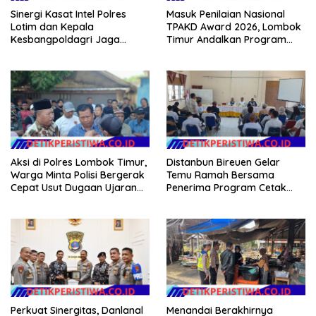
Sinergi Kasat Intel Polres
Masuk Penilaian Nasional
Lotim dan Kepala
TPAKD Award 2026, Lombok
Kesbangpoldagri Jaga
Timur Andalkan Program
Kondusivitas Aksi Damai
Inklusi Keuangan untuk
Masyarakat
Dongkrak Kesejahteraan
Warga
Aksi di Polres Lombok Timur,
Distanbun Bireuen Gelar
Warga Minta Polisi Bergerak
Temu Ramah Bersama
Cepat Usut Dugaan Ujaran
Penerima Program Cetak
Kebencian terhadap Bupati
Sawah Rakyat (CSR)”
Klarifikasi Isu Hoax
Perkuat Sinergitas, Danlanal
Menandai Berakhirnya