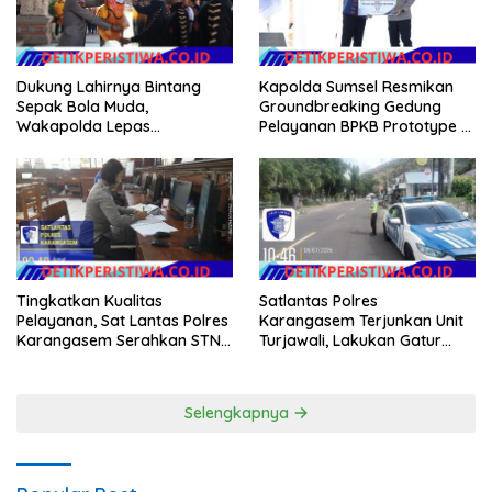
Kapolda Sumsel Resmikan
Dukung Lahirnya Bintang
Groundbreaking Gedung
Sepak Bola Muda,
Pelayanan BPKB Prototype di
Wakapolda Lepas
Palembang
Bhayangkara Bali FC ke Piala
Soeratin 2026
Satlantas Polres
Tingkatkan Kualitas
Karangasem Terjunkan Unit
Pelayanan, Sat Lantas Polres
Turjawali, Lakukan Gatur
Karangasem Serahkan STNK
Lalin di Kawasan Obyek
Baru Secara Cepat, Ramah
Wisata Candidasa
dan Transparan
Selengkapnya