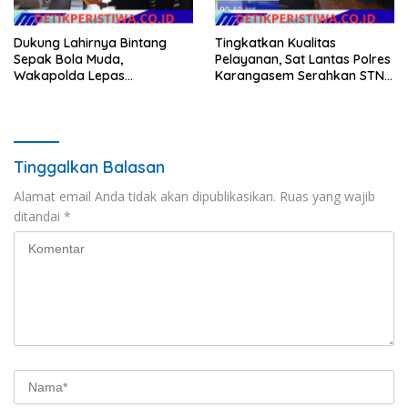
Dukung Lahirnya Bintang
Tingkatkan Kualitas
Sepak Bola Muda,
Pelayanan, Sat Lantas Polres
Wakapolda Lepas
Karangasem Serahkan STNK
Bhayangkara Bali FC ke Piala
Baru Secara Cepat, Ramah
Soeratin 2026
dan Transparan
Tinggalkan Balasan
Alamat email Anda tidak akan dipublikasikan.
Ruas yang wajib
ditandai
*