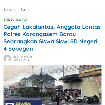
Beranda
Bali
Bali
,
Berita
,
Polri
Cegah Lakalantas, Anggota Lantas
Polres Karangasem Bantu
Sebrangkan Siswa Siswi SD Negeri
4 Subagan
Budi Jembrana
Mei 13, 2026