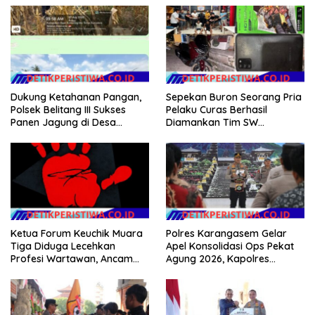
Dukung Ketahanan Pangan,
Sepekan Buron Seorang Pria
Polsek Belitang III Sukses
Pelaku Curas Berhasil
Panen Jagung di Desa
Diamankan Tim SW
Karang Jadi
Satreskrim Polres OKU Timur
Ketua Forum Keuchik Muara
Polres Karangasem Gelar
Tiga Diduga Lecehkan
Apel Konsolidasi Ops Pekat
Profesi Wartawan, Ancam
Agung 2026, Kapolres
Kebebasan Pers
Berikan Apresiasi Capaian
Target Selama Operasi