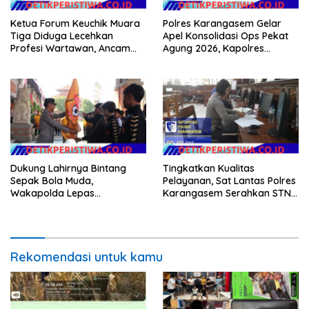
Ketua Forum Keuchik Muara
Polres Karangasem Gelar
Tiga Diduga Lecehkan
Apel Konsolidasi Ops Pekat
Profesi Wartawan, Ancam
Agung 2026, Kapolres
Kebebasan Pers
Berikan Apresiasi Capaian
Target Selama Operasi
Dukung Lahirnya Bintang
Tingkatkan Kualitas
Sepak Bola Muda,
Pelayanan, Sat Lantas Polres
Wakapolda Lepas
Karangasem Serahkan STNK
Bhayangkara Bali FC ke Piala
Baru Secara Cepat, Ramah
Soeratin 2026
dan Transparan
Rekomendasi untuk kamu