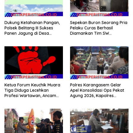
Dukung Ketahanan Pangan,
Sepekan Buron Seorang Pria
Polsek Belitang III Sukses
Pelaku Curas Berhasil
Panen Jagung di Desa
Diamankan Tim SW
Karang Jadi
Satreskrim Polres OKU Timur
Ketua Forum Keuchik Muara
Polres Karangasem Gelar
Tiga Diduga Lecehkan
Apel Konsolidasi Ops Pekat
Profesi Wartawan, Ancam
Agung 2026, Kapolres
Kebebasan Pers
Berikan Apresiasi Capaian
Target Selama Operasi