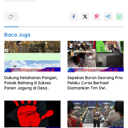
Baca Juga
Dukung Ketahanan Pangan,
Sepekan Buron Seorang Pria
Polsek Belitang III Sukses
Pelaku Curas Berhasil
Panen Jagung di Desa
Diamankan Tim SW
Karang Jadi
Satreskrim Polres OKU Timur