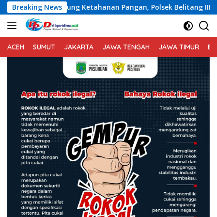
Langsung
ng Ketahanan Pangan, Polsek Belitang III Sukses Panen Jagung 
Breaking News
ke
konten
ACEH
SUMUT
JAKARTA
JAWA TENGAH
JAWA TIMUR
BA