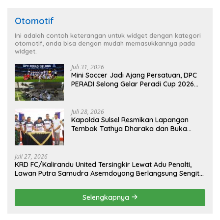
Otomotif
Ini adalah contoh keterangan untuk widget dengan kategori
otomotif, anda bisa dengan mudah memasukkannya pada
widget.
Juli 31, 2026
Mini Soccer Jadi Ajang Persatuan, DPC
PERADI Selong Gelar Peradi Cup 2026
Sambut Hari Kemerdekaan
Juli 28, 2026
Kapolda Sulsel Resmikan Lapangan
Tembak Tathya Dharaka dan Buka
Kejuaraan Menembak Bupati Sidrap Cup
II Tahun 2026
Juli 27, 2026
KRD FC/Kalirandu United Tersingkir Lewat Adu Penalti,
Lawan Putra Samudra Asemdoyong Berlangsung Sengit
namun Tetap Kondusif
Selengkapnya