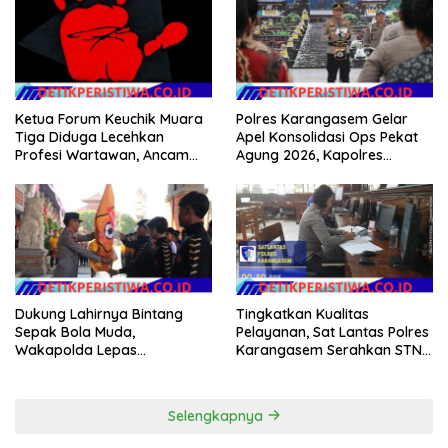
Ketua Forum Keuchik Muara
Polres Karangasem Gelar
Tiga Diduga Lecehkan
Apel Konsolidasi Ops Pekat
Profesi Wartawan, Ancam
Agung 2026, Kapolres
Kebebasan Pers
Berikan Apresiasi Capaian
Target Selama Operasi
Dukung Lahirnya Bintang
Tingkatkan Kualitas
Sepak Bola Muda,
Pelayanan, Sat Lantas Polres
Wakapolda Lepas
Karangasem Serahkan STNK
Bhayangkara Bali FC ke Piala
Baru Secara Cepat, Ramah
Soeratin 2026
dan Transparan
Selengkapnya