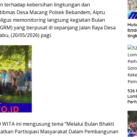
n terhadap kebersihan lingkungan dan
ibmas Desa Macang Polsek Bebandem, Aiptu
ligus memonitoring langsung kegiatan Bulan
Muti
RM) yang berpusat di sepanjang Jalan Raya Desa
Ibti
u, (20/05/2026) pagi.
ting
526 
Lom
Perh
Soro
Keke
Pern
00 WITA ini mengusung tema “Melalui Bulan Bhakti
katkan Partisipasi Masyarakat Dalam Pembangunan