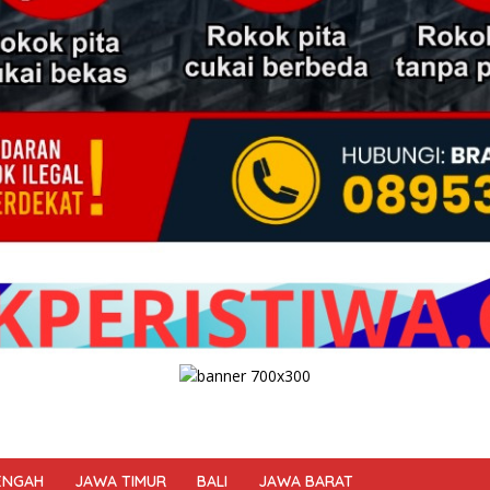
ENGAH
JAWA TIMUR
BALI
JAWA BARAT