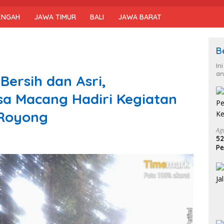
ENGAH
JAWA TIMUR
BALI
JAWA BARAT
B
In
an
Bersih dan Asri,
a Macang Hadiri Kegiatan
 Royong
Ag
52
Pe
Ke