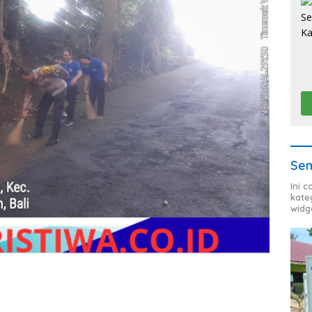
Sem
Ini 
kate
widg