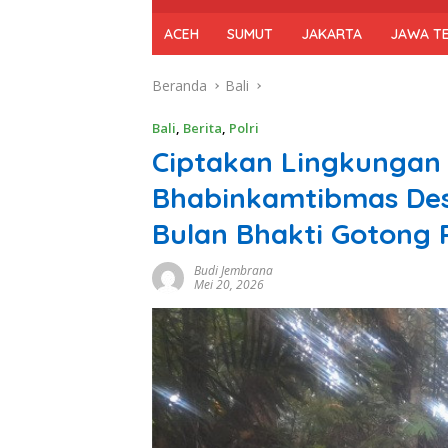
ACEH
SUMUT
JAKARTA
JAWA T
Beranda
Bali
Bali
,
Berita
,
Polri
Ciptakan Lingkungan 
Bhabinkamtibmas Des
Bulan Bhakti Gotong
Budi Jembrana
Mei 20, 2026