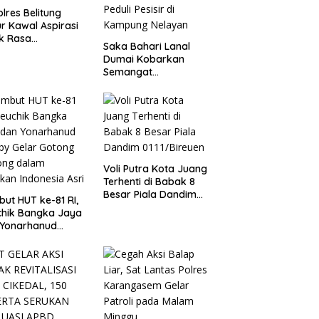
lres Belitung
r Kawal Aspirasi
k Rasa
Saka Bahari Lanal
yarakat
Dumai Kobarkan
ambang Timah di
Semangat
si Halaman
Nasionalisme dan
or Operasional
Peduli Pesisir di
Timah Kecamatan
Kampung Nelayan
ung.
Voli Putra Kota Juang
Terhenti di Babak 8
Besar Piala Dandim
ut HUT ke-81 RI,
0111/Bireuen
chik Bangka Jaya
 Yonarhanud
by Gelar Gotong
ong dalam
kan Indonesia