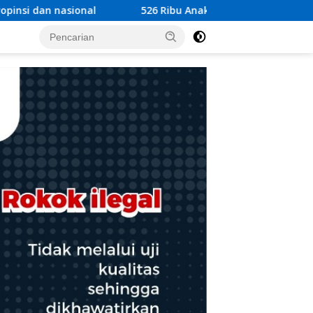
Ribu Anak di Lombok Timur Jadi Perhatian, Pemkab Soroti Anca