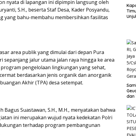
 nyata di lapangan ini dipimpin langsung oleh
Kapo
yanti, S.H., beserta Staf Desa, Kader Posyandu,
Timu
Unju
ng yang bahu-membahu membersihkan fasilitas
Mas
Pen
loka
Kant
PT.
Gant
yasar area publik yang dimulai dari depan Pura
i sepanjang jalur utama jalan raya hingga ke area
program pengelolaan lingkungan yang sehat,
cermat berdasarkan jenis organik dan anorganik
uangan Akhir (TPA) desa setempat.
Samb
Geu
dan
5/Cs
Roy
ah Bagus Suastawan, S.H., M.H., menyatakan bahwa
Gera
atan ini merupakan wujud nyata kedekatan Polri
Asri
k dukungan terhadap program pembangunan
.