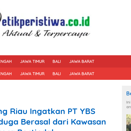
ENGAH
JAWA TIMUR
BALI
JAWA BARAT
ENGAH
JAWA TIMUR
BALI
JAWA BARAT
B
In
an
ng Riau Ingatkan PT YBS
duga Berasal dari Kawasan