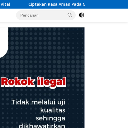
da Malam Hari, Polsek Bebandem Gelar Blue Light Patrol di W