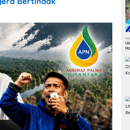
era Bertindak
Ag
Us
Ho
Da