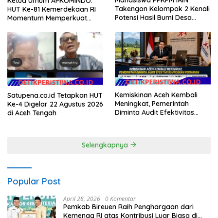
Mahasiswa PPKPM IAIN
Ketua Umum APKOMINDO:
Takengon Kelompok 2 Kenali
HUT Ke-81 Kemerdekaan RI
Potensi Hasil Bumi Desa
Momentum Memperkuat
Pantan Nangka
Kedaulatan Digital, Inovasi
Teknologi, dan Kepastian
Hukum Menuju Indonesia
Emas 2045
Kemiskinan Aceh Kembali
Satupena.co.id Tetapkan HUT
Meningkat, Pemerintah
Ke-4 Digelar 22 Agustus 2026
Diminta Audit Efektivitas
di Aceh Tengah
Program Pertanian
Selengkapnya
Popular Post
April 28, 2026
0 Komentar
Pemkab Bireuen Raih Penghargaan dari
Kemenag RI atas Kontribusi Luar Biasa di