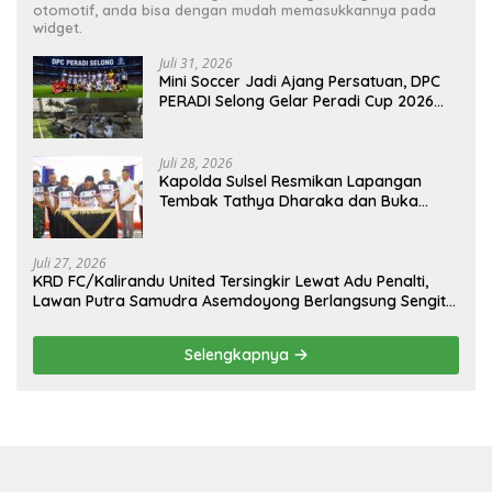
otomotif, anda bisa dengan mudah memasukkannya pada
widget.
Juli 31, 2026
Mini Soccer Jadi Ajang Persatuan, DPC
PERADI Selong Gelar Peradi Cup 2026
Sambut Hari Kemerdekaan
Juli 28, 2026
Kapolda Sulsel Resmikan Lapangan
Tembak Tathya Dharaka dan Buka
Kejuaraan Menembak Bupati Sidrap Cup
II Tahun 2026
Juli 27, 2026
KRD FC/Kalirandu United Tersingkir Lewat Adu Penalti,
Lawan Putra Samudra Asemdoyong Berlangsung Sengit
namun Tetap Kondusif
Selengkapnya