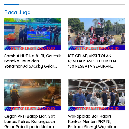
Baca Juga
Sambut HUT ke-81 RI, Geuchik
ICT GELAR AKSI TOLAK
Bangka Jaya dan
REVITALISASI SITU CIKEDAL,
Yonarhanud 5/Csby Gelar
150 PESERTA SERUKAN
Gotong Royong dalam
EVALUASI APBD Rp9,49 MILIAR
Gerakan Indonesia Asri
Cegah Aksi Balap Liar, Sat
Wakapolda Bali Hadiri
Lantas Polres Karangasem
Kunker Menteri PKP RI,
Gelar Patroli pada Malam
Perkuat Sinergi Wujudkan