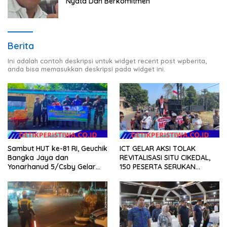
Nyata Dan Berkomitmen
Berita
Ini adalah contoh deskripsi untuk widget recent post wpberita,
anda bisa memasukkan deskripsi pada widget ini.
Sambut HUT ke-81 RI, Geuchik
ICT GELAR AKSI TOLAK
Bangka Jaya dan
REVITALISASI SITU CIKEDAL,
Yonarhanud 5/Csby Gelar
150 PESERTA SERUKAN
Gotong Royong dalam
EVALUASI APBD Rp9,49 MILIAR
Gerakan Indonesia Asri