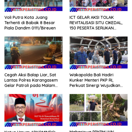
Voli Putra Kota Juang
ICT GELAR AKSI TOLAK
Terhenti di Babak 8 Besar
REVITALISASI SITU CIKEDAL,
Piala Dandim 0111/Bireuen
150 PESERTA SERUKAN
EVALUASI APBD Rp9,49 MILIAR
Cegah Aksi Balap Liar, Sat
Wakapolda Bali Hadiri
Lantas Polres Karangasem
Kunker Menteri PKP RI,
Gelar Patroli pada Malam
Perkuat Sinergi Wujudkan
Minggu
Hunian Layak bagi
Masyarakat