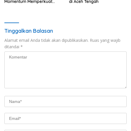
Momentum Memperkuat
di Aceh Tengah
Kedaulatan Digital, Inovasi
Teknologi, dan Kepastian
Hukum Menuju Indonesia
Emas 2045
Tinggalkan Balasan
Alamat email Anda tidak akan dipublikasikan.
Ruas yang wajib
ditandai
*