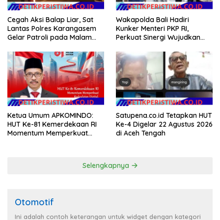
Cegah Aksi Balap Liar, Sat
Wakapolda Bali Hadiri
Lantas Polres Karangasem
Kunker Menteri PKP RI,
Gelar Patroli pada Malam
Perkuat Sinergi Wujudkan
Minggu
Hunian Layak bagi
Masyarakat
Ketua Umum APKOMINDO:
Satupena.co.id Tetapkan HUT
HUT Ke-81 Kemerdekaan RI
Ke-4 Digelar 22 Agustus 2026
Momentum Memperkuat
di Aceh Tengah
Kedaulatan Digital, Inovasi
Teknologi, dan Kepastian
Hukum Menuju Indonesia
Selengkapnya
Emas 2045
Otomotif
Ini adalah contoh keterangan untuk widget dengan kategori