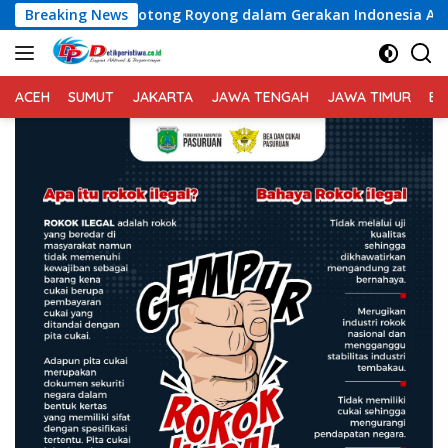
Langsung
ng Royong dalam Gerakan Indonesia Asri
Breaking News
Voli Putra Kot
ke
konten
ACEH
SUMUT
JAKARTA
JAWA TENGAH
JAWA TIMUR
BA