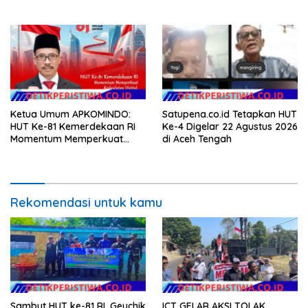
Minggu
Hunian Layak bagi
Masyarakat
Ketua Umum APKOMINDO:
Satupena.co.id Tetapkan HUT
HUT Ke-81 Kemerdekaan RI
Ke-4 Digelar 22 Agustus 2026
Momentum Memperkuat
di Aceh Tengah
Kedaulatan Digital, Inovasi
Teknologi, dan Kepastian
Hukum Menuju Indonesia
Emas 2045
Rekomendasi untuk kamu
Sambut HUT ke-81 RI, Geuchik
ICT GELAR AKSI TOLAK