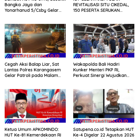
Bangka Jaya dan
REVITALISASI SITU CIKEDAL,
Yonarhanud 5/Csby Gelar
150 PESERTA SERUKAN
Gotong Royong dalam
EVALUASI APBD Rp9,49 MILIAR
Gerakan Indonesia Asri
Cegah Aksi Balap Liar, Sat
Wakapolda Bali Hadiri
Lantas Polres Karangasem
Kunker Menteri PKP RI,
Gelar Patroli pada Malam
Perkuat Sinergi Wujudkan
Minggu
Hunian Layak bagi
Masyarakat
Ketua Umum APKOMINDO:
Satupena.co.id Tetapkan HUT
HUT Ke-81 Kemerdekaan RI
Ke-4 Digelar 22 Agustus 2026