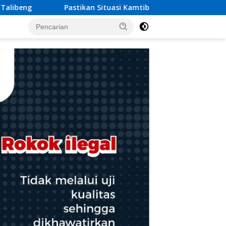
i Kamtibmas Tetap Kondusif, Polsek Sidemen Tingkatkan KRYD m