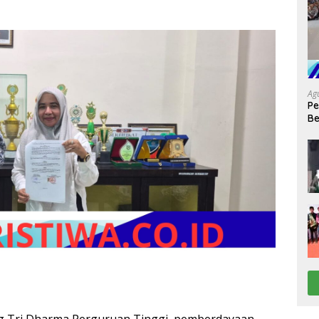
Ag
Pe
Be
XX