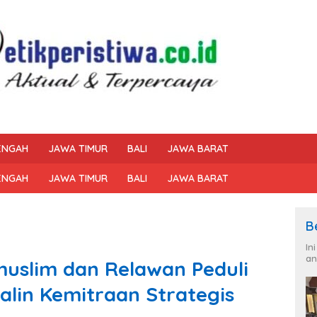
ENGAH
JAWA TIMUR
BALI
JAWA BARAT
ENGAH
JAWA TIMUR
BALI
JAWA BARAT
B
In
an
muslim dan Relawan Peduli
alin Kemitraan Strategis