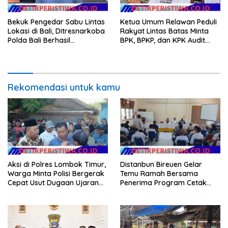
Bekuk Pengedar Sabu Lintas
Ketua Umum Relawan Peduli
Lokasi di Bali, Ditresnarkoba
Rakyat Lintas Batas Minta
Polda Bali Berhasil
BPK, BPKP, dan KPK Audit
Amankan Barang Bukti
Menyeluruh Bantuan
Seberat 123 Gram Lebih
Kementan Pascabanjir di
Aceh
Rekomendasi untuk kamu
Aksi di Polres Lombok Timur,
Distanbun Bireuen Gelar
Warga Minta Polisi Bergerak
Temu Ramah Bersama
Cepat Usut Dugaan Ujaran
Penerima Program Cetak
Kebencian terhadap Bupati
Sawah Rakyat (CSR)”
Klarifikasi Isu Hoax