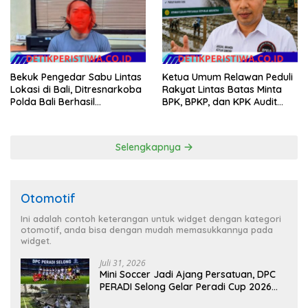
Bekuk Pengedar Sabu Lintas
Ketua Umum Relawan Peduli
Lokasi di Bali, Ditresnarkoba
Rakyat Lintas Batas Minta
Polda Bali Berhasil
BPK, BPKP, dan KPK Audit
Amankan Barang Bukti
Menyeluruh Bantuan
Seberat 123 Gram Lebih
Kementan Pascabanjir di
Aceh
Selengkapnya
Otomotif
Ini adalah contoh keterangan untuk widget dengan kategori
otomotif, anda bisa dengan mudah memasukkannya pada
widget.
Juli 31, 2026
Mini Soccer Jadi Ajang Persatuan, DPC
PERADI Selong Gelar Peradi Cup 2026
Sambut Hari Kemerdekaan