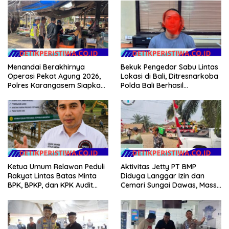
Klarifikasi Isu Hoax
Menandai Berakhirnya
Bekuk Pengedar Sabu Lintas
Operasi Pekat Agung 2026,
Lokasi di Bali, Ditresnarkoba
Polres Karangasem Siapkan
Polda Bali Berhasil
Apel Konsolidasi Tegakkan
Amankan Barang Bukti
Harkamtibmas
Seberat 123 Gram Lebih
Aktivitas Jetty PT BMP
Ketua Umum Relawan Peduli
Diduga Langgar Izin dan
Rakyat Lintas Batas Minta
Cemari Sungai Dawas, Massa
BPK, BPKP, dan KPK Audit
Aksi POSE RI bersama
Menyeluruh Bantuan
Barikade 98 Minta
Kementan Pascabanjir di
Pemerintah Usut Tuntas
Aceh