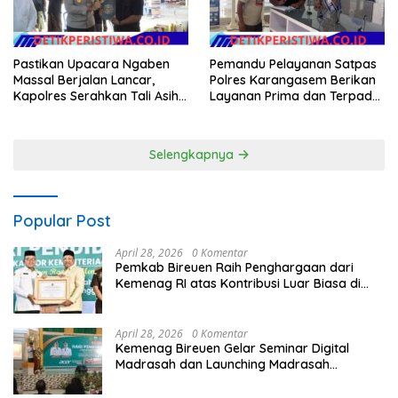
Pastikan Upacara Ngaben
Pemandu Pelayanan Satpas
Massal Berjalan Lancar,
Polres Karangasem Berikan
Kapolres Serahkan Tali Asih
Layanan Prima dan Terpadu
kepada Panitia Pengabenan
kepada Masyarakat
Selengkapnya
Popular Post
April 28, 2026
0 Komentar
Pemkab Bireuen Raih Penghargaan dari
Kemenag RI atas Kontribusi Luar Biasa di
Sektor Keagamaan dan Pendidikan
April 28, 2026
0 Komentar
Kemenag Bireuen Gelar Seminar Digital
Madrasah dan Launching Madrasah
Unggulan Peringati Hardiknas 2026