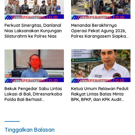
Perkuat Sinergitas, Danlanal
Menandai Berakhirnya
Nias Laksanakan Kunjungan
Operasi Pekat Agung 2026,
Silaturahmi ke Polres Nias
Polres Karangasem Siapkan
Apel Konsolidasi Tegakkan
Harkamtibmas
Bekuk Pengedar Sabu Lintas
Ketua Umum Relawan Peduli
Lokasi di Bali, Ditresnarkoba
Rakyat Lintas Batas Minta
Polda Bali Berhasil
BPK, BPKP, dan KPK Audit
Amankan Barang Bukti
Menyeluruh Bantuan
Seberat 123 Gram Lebih
Kementan Pascabanjir di
Aceh
Tinggalkan Balasan