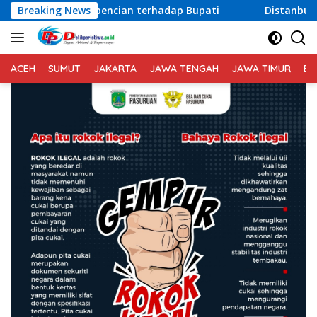
Langsung
 terhadap Bupati
Breaking News
Distanbun Bireuen Gelar Temu Ramah 
ke
konten
ACEH
SUMUT
JAKARTA
JAWA TENGAH
JAWA TIMUR
BA