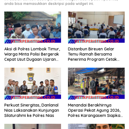
anda bisa memasukkan deskripsi pada widget ini.
Aksi di Polres Lombok Timur,
Distanbun Bireuen Gelar
Warga Minta Polisi Bergerak
Temu Ramah Bersama
Cepat Usut Dugaan Ujaran
Penerima Program Cetak
Kebencian terhadap Bupati
Sawah Rakyat (CSR)”
Klarifikasi Isu Hoax
Perkuat Sinergitas, Danlanal
Menandai Berakhirnya
Nias Laksanakan Kunjungan
Operasi Pekat Agung 2026,
Silaturahmi ke Polres Nias
Polres Karangasem Siapkan
Apel Konsolidasi Tegakkan
Harkamtibmas