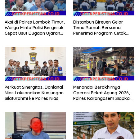
Aksi di Polres Lombok Timur,
Distanbun Bireuen Gelar
Warga Minta Polisi Bergerak
Temu Ramah Bersama
Cepat Usut Dugaan Ujaran
Penerima Program Cetak
Kebencian terhadap Bupati
Sawah Rakyat (CSR)”
Klarifikasi Isu Hoax
Perkuat Sinergitas, Danlanal
Menandai Berakhirnya
Nias Laksanakan Kunjungan
Operasi Pekat Agung 2026,
Silaturahmi ke Polres Nias
Polres Karangasem Siapkan
Apel Konsolidasi Tegakkan
Harkamtibmas