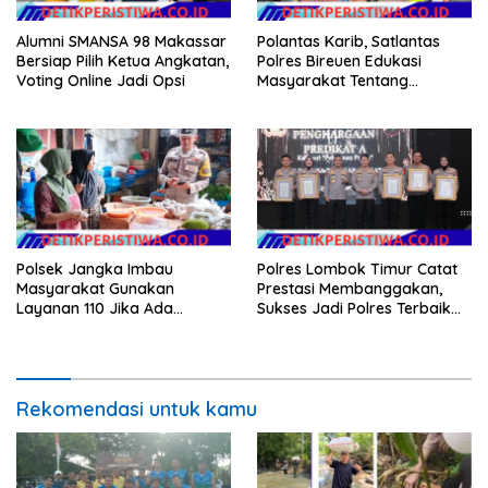
Alumni SMANSA 98 Makassar
Polantas Karib, Satlantas
Bersiap Pilih Ketua Angkatan,
Polres Bireuen Edukasi
Voting Online Jadi Opsi
Masyarakat Tentang
Ketertiban Berlalu Lintas
Polsek Jangka Imbau
Polres Lombok Timur Catat
Masyarakat Gunakan
Prestasi Membanggakan,
Layanan 110 Jika Ada
Sukses Jadi Polres Terbaik
Gangguan Keamanan
dalam Pelayanan Publik di
NTB
Rekomendasi untuk kamu