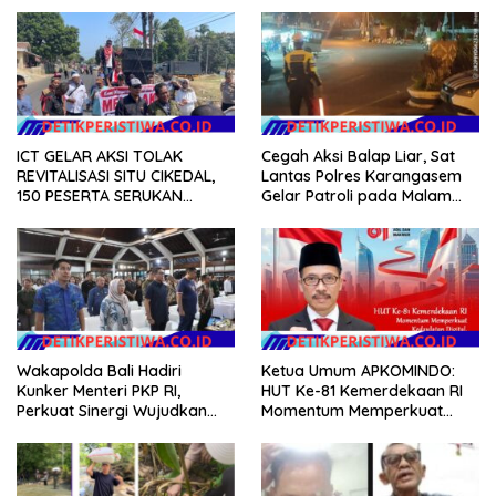
ICT GELAR AKSI TOLAK
Cegah Aksi Balap Liar, Sat
REVITALISASI SITU CIKEDAL,
Lantas Polres Karangasem
150 PESERTA SERUKAN
Gelar Patroli pada Malam
EVALUASI APBD Rp9,49 MILIAR
Minggu
Wakapolda Bali Hadiri
Ketua Umum APKOMINDO:
Kunker Menteri PKP RI,
HUT Ke-81 Kemerdekaan RI
Perkuat Sinergi Wujudkan
Momentum Memperkuat
Hunian Layak bagi
Kedaulatan Digital, Inovasi
Masyarakat
Teknologi, dan Kepastian
Hukum Menuju Indonesia
Emas 2045