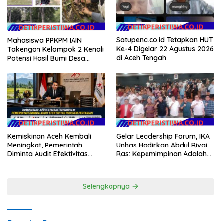
Satupena.co.id Tetapkan HUT
Mahasiswa PPKPM IAIN
Ke-4 Digelar 22 Agustus 2026
Takengon Kelompok 2 Kenali
di Aceh Tengah
Potensi Hasil Bumi Desa
Pantan Nangka
Kemiskinan Aceh Kembali
Gelar Leadership Forum, IKA
Meningkat, Pemerintah
Unhas Hadirkan Abdul Rivai
Diminta Audit Efektivitas
Ras: Kepemimpinan Adalah
Program Pertanian
Talenta yang Bisa Diasah
Selengkapnya