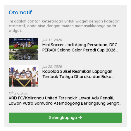
Otomotif
Ini adalah contoh keterangan untuk widget dengan kategori
otomotif, anda bisa dengan mudah memasukkannya pada
widget.
Juli 31, 2026
Mini Soccer Jadi Ajang Persatuan, DPC
PERADI Selong Gelar Peradi Cup 2026
Sambut Hari Kemerdekaan
Juli 28, 2026
Kapolda Sulsel Resmikan Lapangan
Tembak Tathya Dharaka dan Buka
Kejuaraan Menembak Bupati Sidrap Cup
II Tahun 2026
Juli 27, 2026
KRD FC/Kalirandu United Tersingkir Lewat Adu Penalti,
Lawan Putra Samudra Asemdoyong Berlangsung Sengit
namun Tetap Kondusif
Selengkapnya