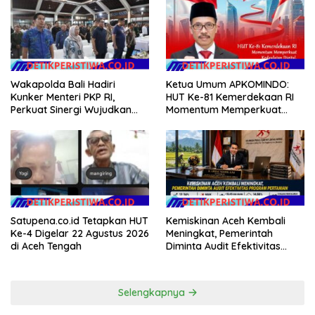
Wakapolda Bali Hadiri
Ketua Umum APKOMINDO:
Kunker Menteri PKP RI,
HUT Ke-81 Kemerdekaan RI
Perkuat Sinergi Wujudkan
Momentum Memperkuat
Hunian Layak bagi
Kedaulatan Digital, Inovasi
Masyarakat
Teknologi, dan Kepastian
Hukum Menuju Indonesia
Emas 2045
Satupena.co.id Tetapkan HUT
Kemiskinan Aceh Kembali
Ke-4 Digelar 22 Agustus 2026
Meningkat, Pemerintah
di Aceh Tengah
Diminta Audit Efektivitas
Program Pertanian
Selengkapnya