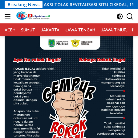
Langsung
AK REVITALISASI SITU CIKEDAL, 150 PESERTA SERUKAN EVALUASI A
Breaking News
ke
konten
ACEH
SUMUT
JAKARTA
JAWA TENGAH
JAWA TIMUR
BA