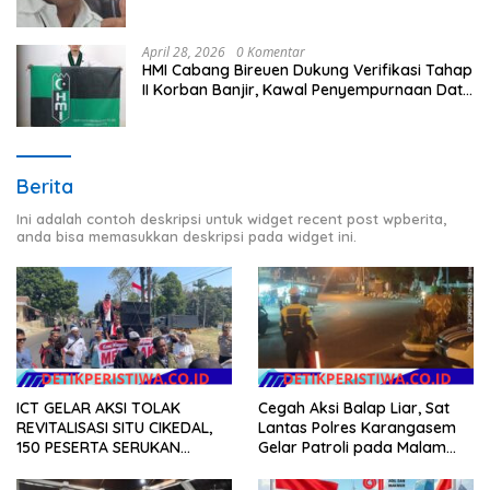
April 28, 2026
0 Komentar
HMI Cabang Bireuen Dukung Verifikasi Tahap
II Korban Banjir, Kawal Penyempurnaan Data
Berdasarkan BPBD
Berita
Ini adalah contoh deskripsi untuk widget recent post wpberita,
anda bisa memasukkan deskripsi pada widget ini.
ICT GELAR AKSI TOLAK
Cegah Aksi Balap Liar, Sat
REVITALISASI SITU CIKEDAL,
Lantas Polres Karangasem
150 PESERTA SERUKAN
Gelar Patroli pada Malam
EVALUASI APBD Rp9,49 MILIAR
Minggu