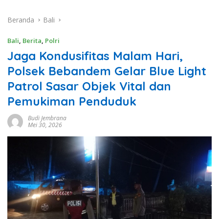
Beranda
Bali
Bali
,
Berita
,
Polri
Jaga Kondusifitas Malam Hari,
Polsek Bebandem Gelar Blue Light
Patrol Sasar Objek Vital dan
Pemukiman Penduduk
Budi Jembrana
Mei 30, 2026