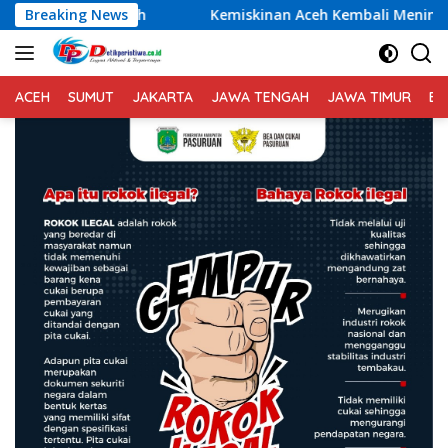
Langsung
Breaking News
Kemiskinan Aceh Kembali Meningkat, Pemerintah Dimint
ke
konten
ACEH
SUMUT
JAKARTA
JAWA TENGAH
JAWA TIMUR
BA