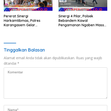
Pererat Sinergi
Sinergi 4 Pilar, Polsek
Harkamtibmas, Polres
Bebandem Kawal
Karangasem Gelar
Pengamanan Ngaben Massal
Pembinaan Sabuk
44 Sawa di Banjar Adat
Kamtibmas di Dangin Sema II
Tihingan
Tinggalkan Balasan
Alamat email Anda tidak akan dipublikasikan.
Ruas yang wajib
ditandai
*