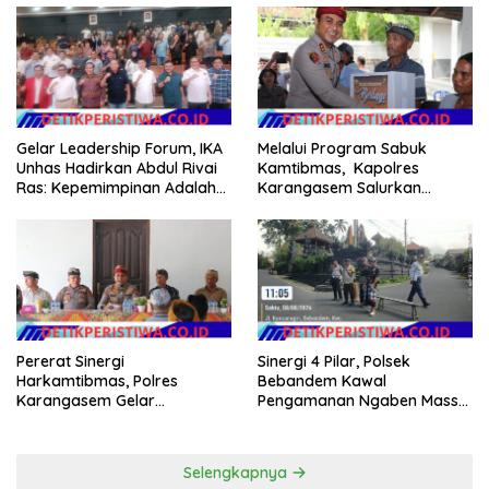
Gelar Leadership Forum, IKA
Melalui Program Sabuk
Unhas Hadirkan Abdul Rivai
Kamtibmas, Kapolres
Ras: Kepemimpinan Adalah
Karangasem Salurkan
Talenta yang Bisa Diasah
Bantuan Sembako kepada
Warga Kurang Mampu
Pererat Sinergi
Sinergi 4 Pilar, Polsek
Harkamtibmas, Polres
Bebandem Kawal
Karangasem Gelar
Pengamanan Ngaben Massal
Pembinaan Sabuk
44 Sawa di Banjar Adat
Kamtibmas di Dangin Sema II
Tihingan
Selengkapnya