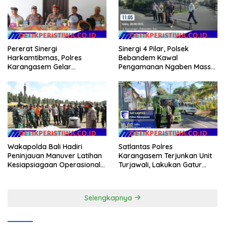
Pererat Sinergi
Sinergi 4 Pilar, Polsek
Harkamtibmas, Polres
Bebandem Kawal
Karangasem Gelar
Pengamanan Ngaben Massal
Pembinaan Sabuk
44 Sawa di Banjar Adat
Kamtibmas di Dangin Sema II
Tihingan
Wakapolda Bali Hadiri
Satlantas Polres
Peninjauan Manuver Latihan
Karangasem Terjunkan Unit
Kesiapsiagaan Operasional
Turjawali, Lakukan Gatur
Kogabwilhan II T.A. 2026
Lalin di Obyek Wisata Tirta
Gangga
Selengkapnya