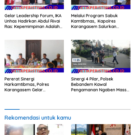
Gelar Leadership Forum, IKA
Melalui Program Sabuk
Unhas Hadirkan Abdul Rivai
Kamtibmas, Kapolres
Ras: Kepemimpinan Adalah
Karangasem Salurkan
Talenta yang Bisa Diasah
Bantuan Sembako kepada
Warga Kurang Mampu
Pererat Sinergi
Sinergi 4 Pilar, Polsek
Harkamtibmas, Polres
Bebandem Kawal
Karangasem Gelar
Pengamanan Ngaben Massal
Pembinaan Sabuk
44 Sawa di Banjar Adat
Kamtibmas di Dangin Sema II
Tihingan
Rekomendasi untuk kamu