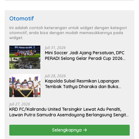
Otomotif
Ini adalah contoh keterangan untuk widget dengan kategori
otomotif, anda bisa dengan mudah memasukkannya pada
widget.
Juli 31, 2026
Mini Soccer Jadi Ajang Persatuan, DPC
PERADI Selong Gelar Peradi Cup 2026
Sambut Hari Kemerdekaan
Juli 28, 2026
Kapolda Sulsel Resmikan Lapangan
Tembak Tathya Dharaka dan Buka
Kejuaraan Menembak Bupati Sidrap Cup
II Tahun 2026
Juli 27, 2026
KRD FC/Kalirandu United Tersingkir Lewat Adu Penalti,
Lawan Putra Samudra Asemdoyong Berlangsung Sengit
namun Tetap Kondusif
Selengkapnya