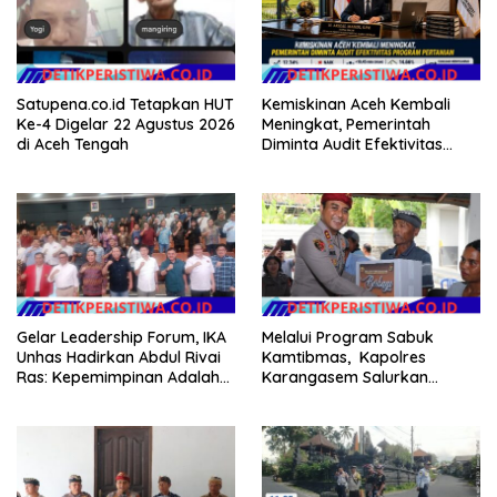
Satupena.co.id Tetapkan HUT
Kemiskinan Aceh Kembali
Ke-4 Digelar 22 Agustus 2026
Meningkat, Pemerintah
di Aceh Tengah
Diminta Audit Efektivitas
Program Pertanian
Gelar Leadership Forum, IKA
Melalui Program Sabuk
Unhas Hadirkan Abdul Rivai
Kamtibmas, Kapolres
Ras: Kepemimpinan Adalah
Karangasem Salurkan
Talenta yang Bisa Diasah
Bantuan Sembako kepada
Warga Kurang Mampu