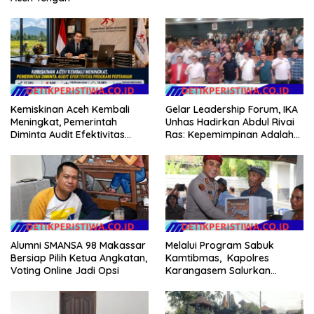
Kemiskinan Aceh Kembali
Gelar Leadership Forum, IKA
Meningkat, Pemerintah
Unhas Hadirkan Abdul Rivai
Diminta Audit Efektivitas
Ras: Kepemimpinan Adalah
Program Pertanian
Talenta yang Bisa Diasah
Alumni SMANSA 98 Makassar
Melalui Program Sabuk
Bersiap Pilih Ketua Angkatan,
Kamtibmas, Kapolres
Voting Online Jadi Opsi
Karangasem Salurkan
Bantuan Sembako kepada
Warga Kurang Mampu