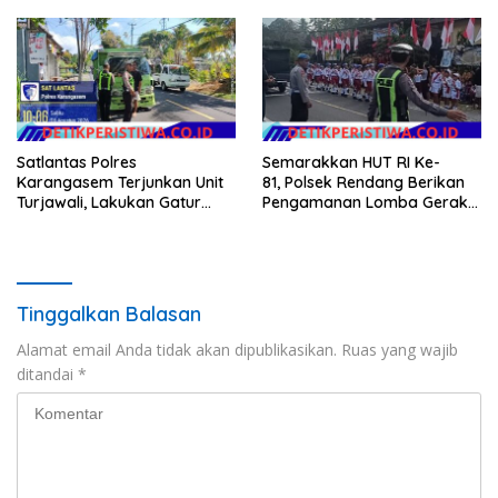
Tihingan
Satlantas Polres
Semarakkan HUT RI Ke-
Karangasem Terjunkan Unit
81, Polsek Rendang Berikan
Turjawali, Lakukan Gatur
Pengamanan Lomba Gerak
Lalin di Obyek Wisata Tirta
Jalan Tingkat SD Se Kec.
Gangga
Rendang
Tinggalkan Balasan
Alamat email Anda tidak akan dipublikasikan.
Ruas yang wajib
ditandai
*