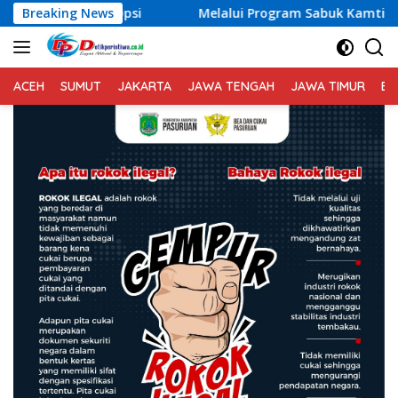
Langsung
i
Breaking News
Melalui Program Sabuk Kamtibmas, Kapolres Kara
ke
konten
ACEH
SUMUT
JAKARTA
JAWA TENGAH
JAWA TIMUR
BA