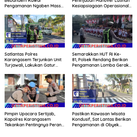
Bebandem Kawal
Peninjauan Manuver Latihan
Pengamanan Ngaben Massal
Kesiapsiagaan Operasional
44 Sawa di Banjar Adat
Kogabwilhan II T.A. 2026
Tihingan
Satlantas Polres
Semarakkan HUT RI Ke-
Karangasem Terjunkan Unit
81, Polsek Rendang Berikan
Turjawali, Lakukan Gatur
Pengamanan Lomba Gerak
Lalin di Obyek Wisata Tirta
Jalan Tingkat SD Se Kec.
Gangga
Rendang
Pimpin Upacara Sertijab,
Pastikan Kawasan Wisata
Kapolres Karangasem
Kondusif, Sat Lantas Berikan
Tekankan Pentingnya Peran
Pengamanan di Obyek
Wakapolres Mendampingi
Wisata Tirtagangga
Pimpinan dalamMenjaga