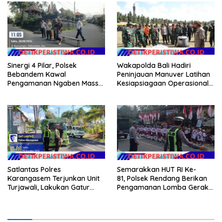
Sinergi 4 Pilar, Polsek
Wakapolda Bali Hadiri
Bebandem Kawal
Peninjauan Manuver Latihan
Pengamanan Ngaben Massal
Kesiapsiagaan Operasional
44 Sawa di Banjar Adat
Kogabwilhan II T.A. 2026
Tihingan
Satlantas Polres
Semarakkan HUT RI Ke-
Karangasem Terjunkan Unit
81, Polsek Rendang Berikan
Turjawali, Lakukan Gatur
Pengamanan Lomba Gerak
Lalin di Obyek Wisata Tirta
Jalan Tingkat SD Se Kec.
Gangga
Rendang