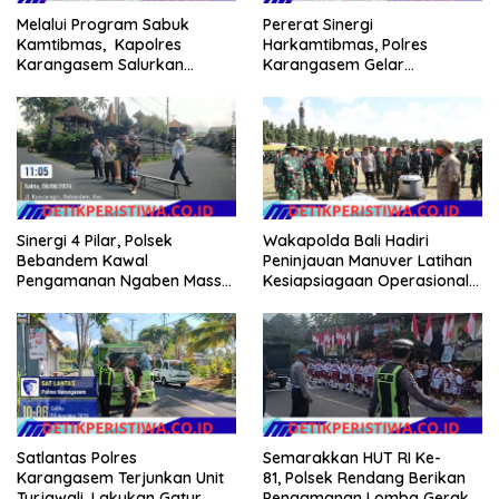
Melalui Program Sabuk
Pererat Sinergi
Kamtibmas, Kapolres
Harkamtibmas, Polres
Karangasem Salurkan
Karangasem Gelar
Bantuan Sembako kepada
Pembinaan Sabuk
Warga Kurang Mampu
Kamtibmas di Dangin Sema II
Sinergi 4 Pilar, Polsek
Wakapolda Bali Hadiri
Bebandem Kawal
Peninjauan Manuver Latihan
Pengamanan Ngaben Massal
Kesiapsiagaan Operasional
44 Sawa di Banjar Adat
Kogabwilhan II T.A. 2026
Tihingan
Satlantas Polres
Semarakkan HUT RI Ke-
Karangasem Terjunkan Unit
81, Polsek Rendang Berikan
Turjawali, Lakukan Gatur
Pengamanan Lomba Gerak