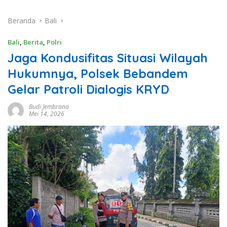
Beranda
Bali
Bali
,
Berita
,
Polri
Jaga Kondusifitas Situasi Wilayah
Hukumnya, Polsek Bebandem
Gelar Patroli Dialogis KRYD
Budi Jembrana
Mei 14, 2026