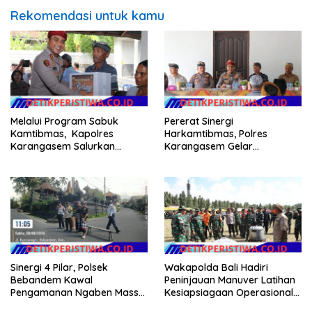
Rekomendasi untuk kamu
Melalui Program Sabuk
Pererat Sinergi
Kamtibmas, Kapolres
Harkamtibmas, Polres
Karangasem Salurkan
Karangasem Gelar
Bantuan Sembako kepada
Pembinaan Sabuk
Warga Kurang Mampu
Kamtibmas di Dangin Sema II
Sinergi 4 Pilar, Polsek
Wakapolda Bali Hadiri
Bebandem Kawal
Peninjauan Manuver Latihan
Pengamanan Ngaben Massal
Kesiapsiagaan Operasional
44 Sawa di Banjar Adat
Kogabwilhan II T.A. 2026