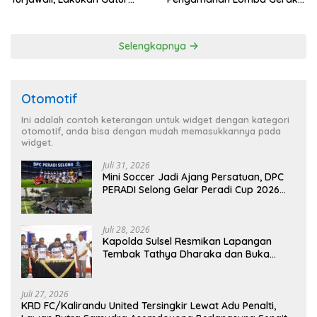
Lalin di Obyek Wisata Tirta
Jalan Tingkat SD Se Kec.
Gangga
Rendang
Selengkapnya
Otomotif
Ini adalah contoh keterangan untuk widget dengan kategori
otomotif, anda bisa dengan mudah memasukkannya pada
widget.
Juli 31, 2026
Mini Soccer Jadi Ajang Persatuan, DPC
PERADI Selong Gelar Peradi Cup 2026
Sambut Hari Kemerdekaan
Juli 28, 2026
Kapolda Sulsel Resmikan Lapangan
Tembak Tathya Dharaka dan Buka
Kejuaraan Menembak Bupati Sidrap Cup
II Tahun 2026
Juli 27, 2026
KRD FC/Kalirandu United Tersingkir Lewat Adu Penalti,