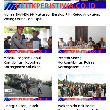
Alumni SMANSA 98 Makassar Bersiap Pilih Ketua Angkatan,
Voting Online Jadi Opsi
Melalui Program Sabuk
Pererat Sinergi
Kamtibmas, Kapolres
Harkamtibmas, Polres
Karangasem Salurkan
Karangasem Gelar
Bantuan Sembako kepada
Pembinaan Sabuk
Warga Kurang Mampu
Kamtibmas di Dangin Sema II
Sinergi 4 Pilar, Polsek
Wakapolda Bali Hadiri