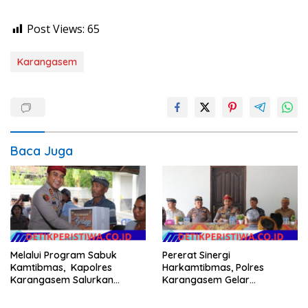
Post Views:
65
Karangasem
Baca Juga
Melalui Program Sabuk
Pererat Sinergi
Kamtibmas, Kapolres
Harkamtibmas, Polres
Karangasem Salurkan
Karangasem Gelar
Bantuan Sembako kepada
Pembinaan Sabuk
Warga Kurang Mampu
Kamtibmas di Dangin Sema II