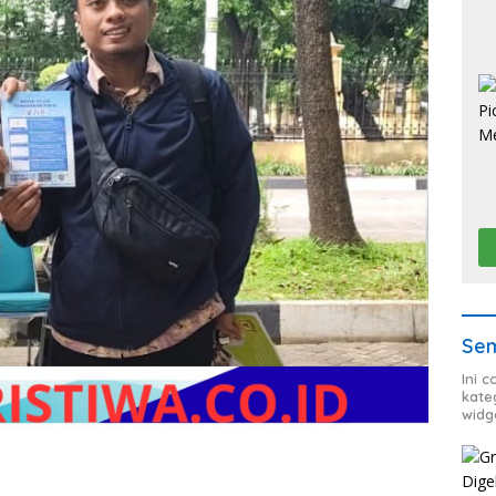
Sem
Ini 
kate
widg