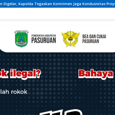
men Jaga Kondusivitas Proyek
Keharmonisan Kapolsek B