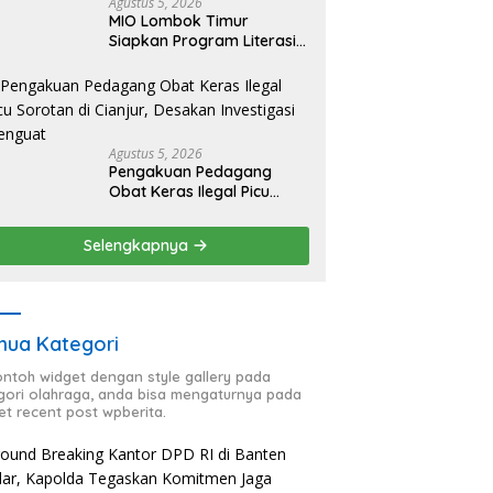
Agustus 5, 2026
MIO Lombok Timur
Siapkan Program Literasi
Terpadu di Lingkungan
Pesantren, Bekali Pelajar
Hadapi Era Digital
Agustus 5, 2026
Pengakuan Pedagang
Obat Keras Ilegal Picu
Sorotan di Cianjur,
Desakan Investigasi
Selengkapnya
Menguat
ua Kategori
contoh widget dengan style gallery pada
gori olahraga, anda bisa mengaturnya pada
et recent post wpberita.