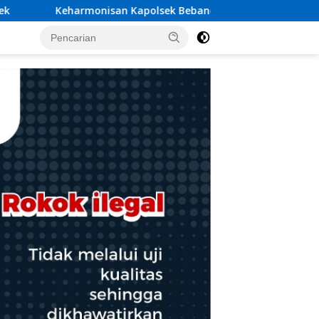
ebandem, saat Hadiri Upacara Pitra Yadnya di Dua Lokasi ​KA