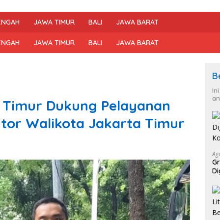
ENGAH
JAWA TIMUR
BALI
JAWA BARAT
ENGAH
JAWA TIMUR
BALI
JAWA BARAT
B
In
an
a Timur Dukung Pelayanan
ntor Walikota Jakarta Timur
Ag
Gr
Di
Ko