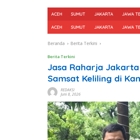
ACEH
SUMUT
JAKARTA
JAWA T
ACEH
SUMUT
JAKARTA
JAWA T
Beranda
Berita Terkini
Berita Terkini
Jasa Raharja Jakart
Samsat Keliling di Ka
REDAKSI
Juni 8, 2026