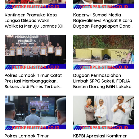
Kontingen Pramuka Kota
Kaperwil Sumsel Media
Langsa Dilepas Wakil
Rajawalinews Angkat Bicara
Walikota Menuju Jamnas XII
Dugaan Penggelapan Dana
2026
Desa Rp 84 Juta, Kades
Argomulyo Belitang Jaya
Hilang 3 Bulan Bawa
Anggaran Pembangunan
Polres Lombok Timur Catat
Dugaan Permasalahan
Prestasi Membanggakan,
Limbah SPPG Saketi, FORJA
Sukses Jadi Polres Terbaik
Banten Dorong BGN Lakukan
dalam Pelayanan Publik di
Audit dan Evaluasi Korcam
NTB
Polres Lombok Timur
KBPBI Apresiasi Komitmen