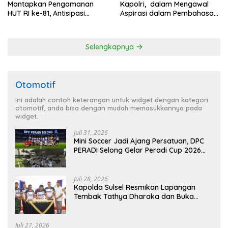
Mantapkan Pengamanan
Kapolri, dalam Mengawal
HUT RI ke-81, Antisipasi
Aspirasi dalam Pembahasan
Kerawanan hingga Sambut
RUU Ketenagakerjaan
Agenda Kapolri
Selengkapnya
Otomotif
Ini adalah contoh keterangan untuk widget dengan kategori
otomotif, anda bisa dengan mudah memasukkannya pada
widget.
Juli 31, 2026
Mini Soccer Jadi Ajang Persatuan, DPC
PERADI Selong Gelar Peradi Cup 2026
Sambut Hari Kemerdekaan
Juli 28, 2026
Kapolda Sulsel Resmikan Lapangan
Tembak Tathya Dharaka dan Buka
Kejuaraan Menembak Bupati Sidrap Cup
II Tahun 2026
Juli 27, 2026