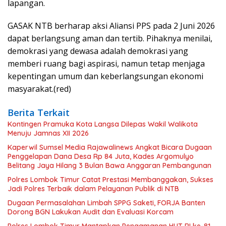
lapangan.
GASAK NTB berharap aksi Aliansi PPS pada 2 Juni 2026
dapat berlangsung aman dan tertib. Pihaknya menilai,
demokrasi yang dewasa adalah demokrasi yang
memberi ruang bagi aspirasi, namun tetap menjaga
kepentingan umum dan keberlangsungan ekonomi
masyarakat.(red)
Berita Terkait
Kontingen Pramuka Kota Langsa Dilepas Wakil Walikota
Menuju Jamnas XII 2026
Kaperwil Sumsel Media Rajawalinews Angkat Bicara Dugaan
Penggelapan Dana Desa Rp 84 Juta, Kades Argomulyo
Belitang Jaya Hilang 3 Bulan Bawa Anggaran Pembangunan
Polres Lombok Timur Catat Prestasi Membanggakan, Sukses
Jadi Polres Terbaik dalam Pelayanan Publik di NTB
Dugaan Permasalahan Limbah SPPG Saketi, FORJA Banten
Dorong BGN Lakukan Audit dan Evaluasi Korcam
Polres Lombok Timur Mantapkan Pengamanan HUT RI ke-81,