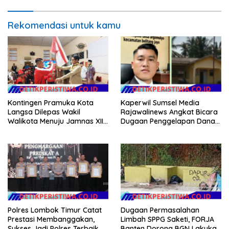
Rekomendasi untuk kamu
Kontingen Pramuka Kota
Kaperwil Sumsel Media
Langsa Dilepas Wakil
Rajawalinews Angkat Bicara
Walikota Menuju Jamnas XII
Dugaan Penggelapan Dana
2026
Desa Rp 84 Juta, Kades
Argomulyo Belitang Jaya
Hilang 3 Bulan Bawa
Anggaran Pembangunan
Polres Lombok Timur Catat
Dugaan Permasalahan
Prestasi Membanggakan,
Limbah SPPG Saketi, FORJA
Sukses Jadi Polres Terbaik
Banten Dorong BGN Lakukan