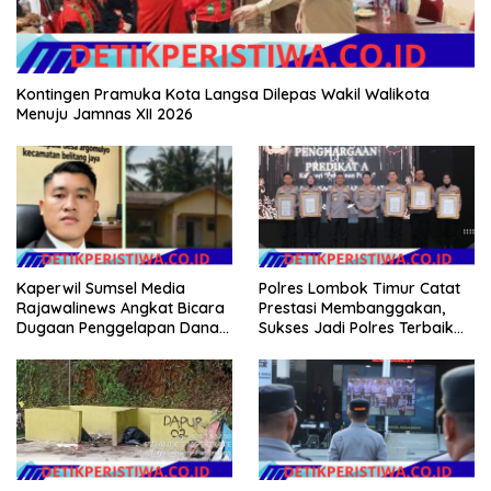
Kontingen Pramuka Kota Langsa Dilepas Wakil Walikota
Menuju Jamnas XII 2026
Kaperwil Sumsel Media
Polres Lombok Timur Catat
Rajawalinews Angkat Bicara
Prestasi Membanggakan,
Dugaan Penggelapan Dana
Sukses Jadi Polres Terbaik
Desa Rp 84 Juta, Kades
dalam Pelayanan Publik di
Argomulyo Belitang Jaya
NTB
Hilang 3 Bulan Bawa
Anggaran Pembangunan