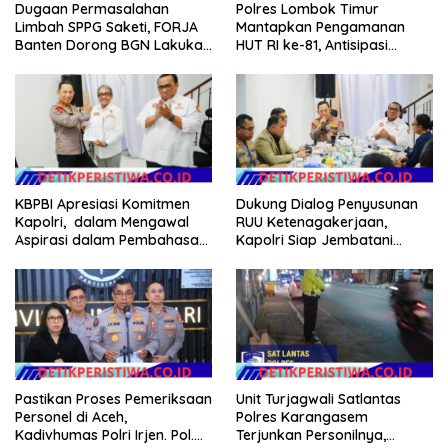
Dugaan Permasalahan
Polres Lombok Timur
Limbah SPPG Saketi, FORJA
Mantapkan Pengamanan
Banten Dorong BGN Lakukan
HUT RI ke-81, Antisipasi
Audit dan Evaluasi Korcam
Kerawanan hingga Sambut
Agenda Kapolri
Dukung Dialog Penyusunan
KBPBI Apresiasi Komitmen
RUU Ketenagakerjaan,
Kapolri, dalam Mengawal
Kapolri Siap Jembatani
Aspirasi dalam Pembahasan
Aspirasi Buruh
RUU Ketenagakerjaan
Pastikan Proses Pemeriksaan
Unit Turjagwali Satlantas
Personel di Aceh,
Polres Karangasem
Kadivhumas Polri Irjen. Pol.
Terjunkan Personilnya,