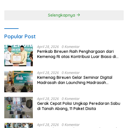
Jhonny Edison Isir Tekankan
Laksanakan Patroli Barcode
Dilaksanakan Secara
dan Blue Light Patrol
Profesional dan Transparan
Selengkapnya
Popular Post
April 28, 2026
0 Komentar
Pemkab Bireuen Raih Penghargaan dari
Kemenag RI atas Kontribusi Luar Biasa di
Sektor Keagamaan dan Pendidikan
April 28, 2026
0 Komentar
Kemenag Bireuen Gelar Seminar Digital
Madrasah dan Launching Madrasah
Unggulan Peringati Hardiknas 2026
April 28, 2026
0 Komentar
Gerak Cepat Polisi Ungkap Peredaran Sabu
di Tanah Abang, 11 Paket Disita
April 28, 2026
0 Komentar