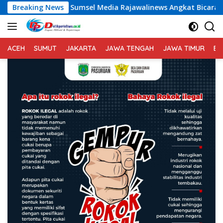
Langsung
sel Media Rajawalinews Angkat Bicara Dugaan Penggelapan Dan
Breaking News
ke
konten
ACEH
SUMUT
JAKARTA
JAWA TENGAH
JAWA TIMUR
BA