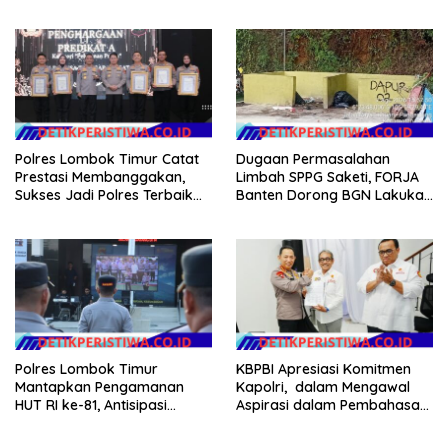
2026
Desa Rp 84 Juta, Kades
Argomulyo Belitang Jaya
Hilang 3 Bulan Bawa
Anggaran Pembangunan
Polres Lombok Timur Catat
Dugaan Permasalahan
Prestasi Membanggakan,
Limbah SPPG Saketi, FORJA
Sukses Jadi Polres Terbaik
Banten Dorong BGN Lakukan
dalam Pelayanan Publik di
Audit dan Evaluasi Korcam
NTB
Polres Lombok Timur
KBPBI Apresiasi Komitmen
Mantapkan Pengamanan
Kapolri, dalam Mengawal
HUT RI ke-81, Antisipasi
Aspirasi dalam Pembahasan
Kerawanan hingga Sambut
RUU Ketenagakerjaan
Agenda Kapolri