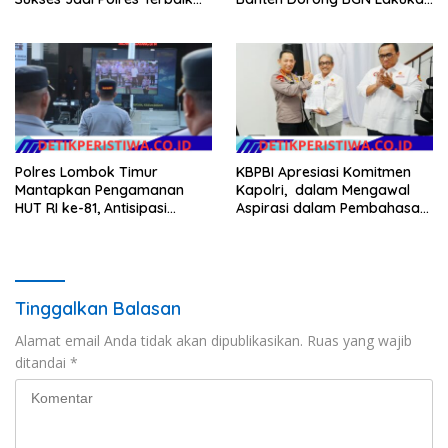
dalam Pelayanan Publik di
Audit dan Evaluasi Korcam
NTB
Polres Lombok Timur
KBPBI Apresiasi Komitmen
Mantapkan Pengamanan
Kapolri, dalam Mengawal
HUT RI ke-81, Antisipasi
Aspirasi dalam Pembahasan
Kerawanan hingga Sambut
RUU Ketenagakerjaan
Agenda Kapolri
Tinggalkan Balasan
Alamat email Anda tidak akan dipublikasikan.
Ruas yang wajib
ditandai
*