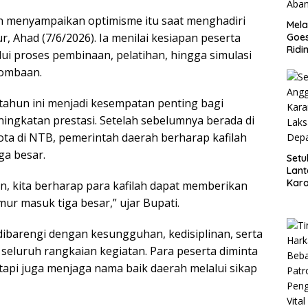
n menyampaikan optimisme itu saat menghadiri
Mela
 Ahad (7/6/2026). Ia menilai kesiapan peserta
Goes
Ridi
lui proses pembinaan, pelatihan, hingga simulasi
Pol
lombaan.
Sosi
Ber
Sisw
tahun ini menjadi kesempatan penting bagi
Aba
gkatan prestasi. Setelah sebelumnya berada di
ota di NTB, pemerintah daerah berharap kafilah
ga besar.
Setu
Lant
Kar
, kita berharap para kafilah dapat memberikan
Laks
r masuk tiga besar,” ujar Bupati.
di 
Aml
dibarengi dengan kesungguhan, kedisiplinan, serta
 seluruh rangkaian kegiatan. Para peserta diminta
tapi juga menjaga nama baik daerah melalui sikap