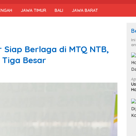
ENGAH
JAWA TIMUR
BALI
JAWA BARAT
B
In
an
 Siap Berlaga di MTQ NTB,
 Tiga Besar
Ag
Us
Ho
Da