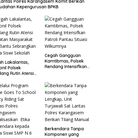
Lantas Polres Karangasem Komit Berikan
udahan Kepengurusan BPKB
Cegah Gangguan
Kamtibmas, Polsek
h Lakalantas,
Rendang Intensifkan
onil Polsek
Patroli Pantau Situasi
ang Rutin Atensi
Wilkumnya
atan Masyarakat
Bantu
rangkan Siswa
i Sekolah
Berkendara Tanpa
Komponen yang