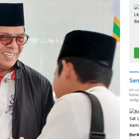
Sem
Ini 
kate
widg
Beri