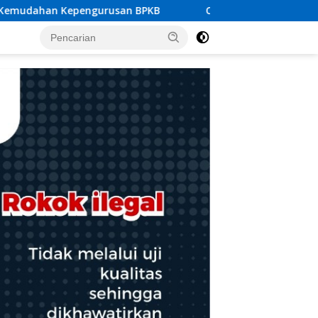
BPKB
Cegah Lakalantas, Personil Polsek Rendang Rutin 