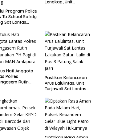
Lengkap, Unit
Turjawali Sat Lantas
lui Program Police
Polres Karangasem
 To School Safety
Berikan Tilang Manual
ng Sat Lantas
res Karangasem
alisasikan Etika
kendara kepada
a Siswi SMP N 6
ng
lus Hati Anggota
as Polres
Pastikan Kelancaran
angasem Rutin
Arus Lalulintas, Unit
anakan PH Pagi
Turjawali Sat Lantas
Depan MAN
Lakukan Gatur Lalin
apura
di Pos 3 Patung Salak
Jasri
Ciptakan Rasa Aman