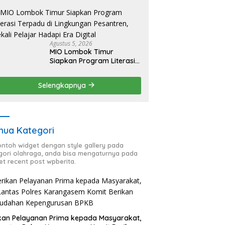
Kapolda Tegaskan
Komitmen Jaga
Kondusivitas Proyek
Agustus 5, 2026
MIO Lombok Timur
Siapkan Program Literasi
Terpadu di Lingkungan
Pesantren, Bekali Pelajar
Selengkapnya
Hadapi Era Digital
ua Kategori
contoh widget dengan style gallery pada
gori olahraga, anda bisa mengaturnya pada
et recent post wpberita.
kan Pelayanan Prima kepada Masyarakat,