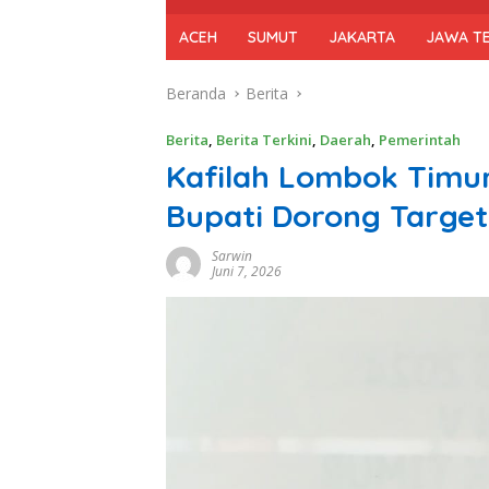
ACEH
SUMUT
JAKARTA
JAWA T
Beranda
Berita
Berita
,
Berita Terkini
,
Daerah
,
Pemerintah
Kafilah Lombok Timur
Bupati Dorong Target
Sarwin
Juni 7, 2026