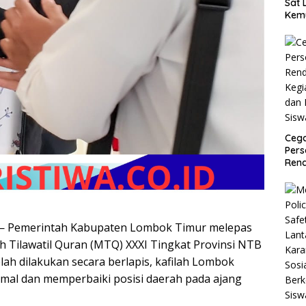
Sat 
Kem
Cega
Pers
Rend
Kegi
dan 
Seb
Sisw
 Pemerintah Kabupaten Lombok Timur melepas
 Tilawatil Quran (MTQ) XXXI Tingkat Provinsi NTB
ah dilakukan secara berlapis, kafilah Lombok
mal dan memperbaiki posisi daerah pada ajang