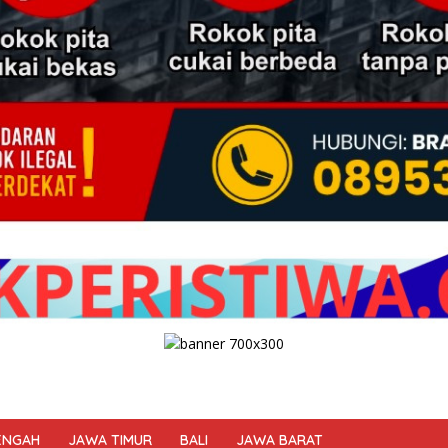
ENGAH
JAWA TIMUR
BALI
JAWA BARAT