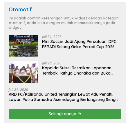
Otomotif
Ini adalah contoh keterangan untuk widget dengan kategori
otomotif, anda bisa dengan mudah memasukkannya pada
widget.
Juli 31, 2026
Mini Soccer Jadi Ajang Persatuan, DPC
PERADI Selong Gelar Peradi Cup 2026
Sambut Hari Kemerdekaan
Juli 28, 2026
Kapolda Sulsel Resmikan Lapangan
Tembak Tathya Dharaka dan Buka
Kejuaraan Menembak Bupati Sidrap Cup
II Tahun 2026
Juli 27, 2026
KRD FC/Kalirandu United Tersingkir Lewat Adu Penalti,
Lawan Putra Samudra Asemdoyong Berlangsung Sengit
namun Tetap Kondusif
Selengkapnya