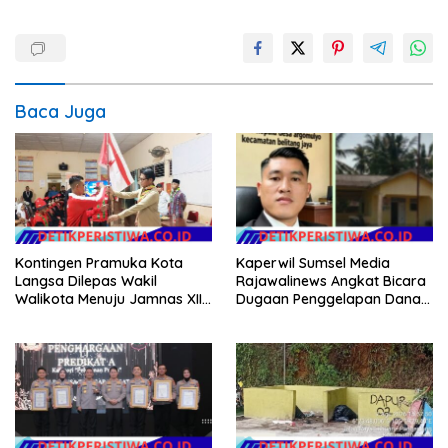
Baca Juga
Kontingen Pramuka Kota
Kaperwil Sumsel Media
Langsa Dilepas Wakil
Rajawalinews Angkat Bicara
Walikota Menuju Jamnas XII
Dugaan Penggelapan Dana
2026
Desa Rp 84 Juta, Kades
Argomulyo Belitang Jaya
Hilang 3 Bulan Bawa
Anggaran Pembangunan