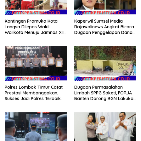
Kontingen Pramuka Kota
Kaperwil Sumsel Media
Langsa Dilepas Wakil
Rajawalinews Angkat Bicara
Walikota Menuju Jamnas XII
Dugaan Penggelapan Dana
2026
Desa Rp 84 Juta, Kades
Argomulyo Belitang Jaya
Hilang 3 Bulan Bawa
Anggaran Pembangunan
Polres Lombok Timur Catat
Dugaan Permasalahan
Prestasi Membanggakan,
Limbah SPPG Saketi, FORJA
Sukses Jadi Polres Terbaik
Banten Dorong BGN Lakukan
dalam Pelayanan Publik di
Audit dan Evaluasi Korcam
NTB