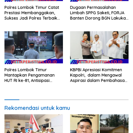
Polres Lombok Timur Catat
Dugaan Permasalahan
Prestasi Membanggakan,
Limbah SPPG Saketi, FORJA
Sukses Jadi Polres Terbaik
Banten Dorong BGN Lakukan
dalam Pelayanan Publik di
Audit dan Evaluasi Korcam
NTB
Polres Lombok Timur
KBPBI Apresiasi Komitmen
Mantapkan Pengamanan
Kapolri, dalam Mengawal
HUT RI ke-81, Antisipasi
Aspirasi dalam Pembahasan
Kerawanan hingga Sambut
RUU Ketenagakerjaan
Agenda Kapolri
Rekomendasi untuk kamu