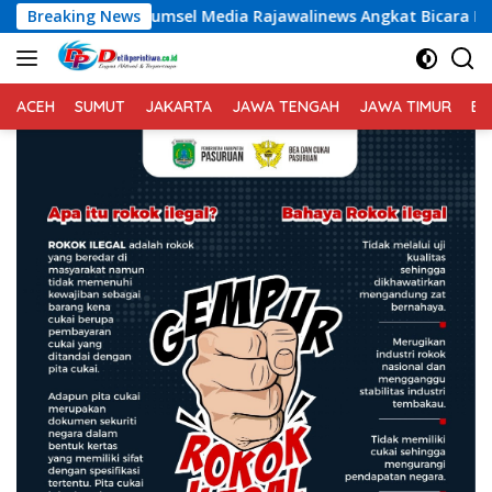
Langsung
el Media Rajawalinews Angkat Bicara Dugaan Penggelapan Dan
Breaking News
ke
konten
ACEH
SUMUT
JAKARTA
JAWA TENGAH
JAWA TIMUR
BA