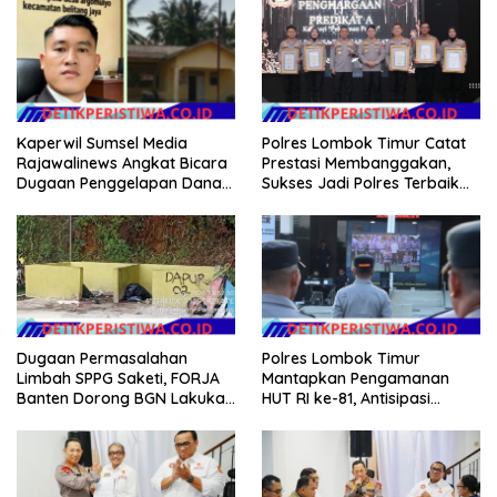
Kaperwil Sumsel Media
Polres Lombok Timur Catat
Rajawalinews Angkat Bicara
Prestasi Membanggakan,
Dugaan Penggelapan Dana
Sukses Jadi Polres Terbaik
Desa Rp 84 Juta, Kades
dalam Pelayanan Publik di
Argomulyo Belitang Jaya
NTB
Hilang 3 Bulan Bawa
Anggaran Pembangunan
Dugaan Permasalahan
Polres Lombok Timur
Limbah SPPG Saketi, FORJA
Mantapkan Pengamanan
Banten Dorong BGN Lakukan
HUT RI ke-81, Antisipasi
Audit dan Evaluasi Korcam
Kerawanan hingga Sambut
Agenda Kapolri