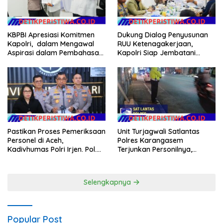
Dukung Dialog Penyusunan
KBPBI Apresiasi Komitmen
RUU Ketenagakerjaan,
Kapolri, dalam Mengawal
Kapolri Siap Jembatani
Aspirasi dalam Pembahasan
Aspirasi Buruh
RUU Ketenagakerjaan
Pastikan Proses Pemeriksaan
Unit Turjagwali Satlantas
Personel di Aceh,
Polres Karangasem
Kadivhumas Polri Irjen. Pol.
Terjunkan Personilnya,
Jhonny Edison Isir Tekankan
Laksanakan Patroli Barcode
Dilaksanakan Secara
dan Blue Light Patrol
Profesional dan Transparan
Selengkapnya
Popular Post