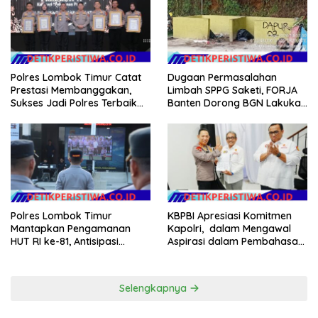
Hilang 3 Bulan Bawa
Anggaran Pembangunan
Polres Lombok Timur Catat
Dugaan Permasalahan
Prestasi Membanggakan,
Limbah SPPG Saketi, FORJA
Sukses Jadi Polres Terbaik
Banten Dorong BGN Lakukan
dalam Pelayanan Publik di
Audit dan Evaluasi Korcam
NTB
Polres Lombok Timur
KBPBI Apresiasi Komitmen
Mantapkan Pengamanan
Kapolri, dalam Mengawal
HUT RI ke-81, Antisipasi
Aspirasi dalam Pembahasan
Kerawanan hingga Sambut
RUU Ketenagakerjaan
Agenda Kapolri
Selengkapnya