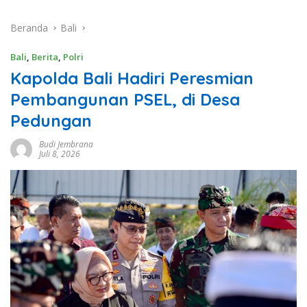
Beranda
Bali
Bali
,
Berita
,
Polri
Kapolda Bali Hadiri Peresmian
Pembangunan PSEL, di Desa
Pedungan
Budi Jembrana
Juli 8, 2026