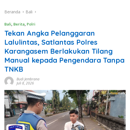
Beranda
Bali
Bali
,
Berita
,
Polri
Tekan Angka Pelanggaran
Lalulintas, Satlantas Polres
Karangasem Berlakukan Tilang
Manual kepada Pengendara Tanpa
TNKB
Budi Jembrana
Juli 8, 2026