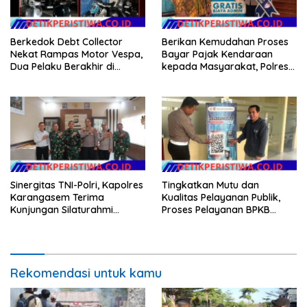
Berkedok Debt Collector
Berikan Kemudahan Proses
Nekat Rampas Motor Vespa,
Bayar Pajak Kendaraan
Dua Pelaku Berakhir di
kepada Masyarakat, Polres
Tangan Tim Resmob Polda
Karangasem Terus
Bali
SosialisasikanAplikasi Signal
Samsat
Sinergitas TNI-Polri, Kapolres
Tingkatkan Mutu dan
Karangasem Terima
Kualitas Pelayanan Publik,
Kunjungan Silaturahmi
Proses Pelayanan BPKB
Dandim 1623/Karangasem
Polres Karangasem Semakin
yang Baru
Cepat dan Transparan
Rekomendasi untuk kamu