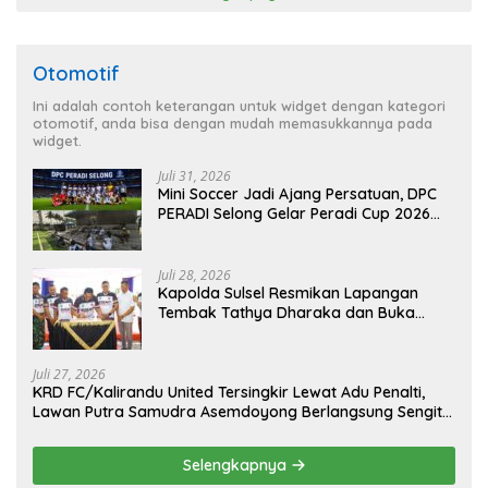
Otomotif
Ini adalah contoh keterangan untuk widget dengan kategori
otomotif, anda bisa dengan mudah memasukkannya pada
widget.
Juli 31, 2026
Mini Soccer Jadi Ajang Persatuan, DPC
PERADI Selong Gelar Peradi Cup 2026
Sambut Hari Kemerdekaan
Juli 28, 2026
Kapolda Sulsel Resmikan Lapangan
Tembak Tathya Dharaka dan Buka
Kejuaraan Menembak Bupati Sidrap Cup
II Tahun 2026
Juli 27, 2026
KRD FC/Kalirandu United Tersingkir Lewat Adu Penalti,
Lawan Putra Samudra Asemdoyong Berlangsung Sengit
namun Tetap Kondusif
Selengkapnya