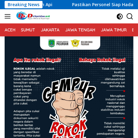
Langsung
i
Breaking News
Pastikan Personel Siap Hadapi Situasi Kontinjensi, 
ke
konten
ACEH
SUMUT
JAKARTA
JAWA TENGAH
JAWA TIMUR
BA