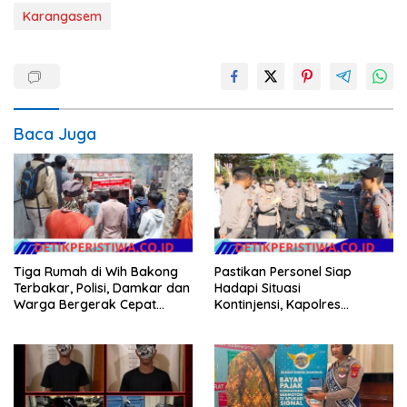
Karangasem
Baca Juga
Tiga Rumah di Wih Bakong
Pastikan Personel Siap
Terbakar, Polisi, Damkar dan
Hadapi Situasi
Warga Bergerak Cepat
Kontinjensi, Kapolres
Jinakkan Api
Jembrana Cek Kesiapan
Almatsus dan Simulasi Taktis
Dalmas