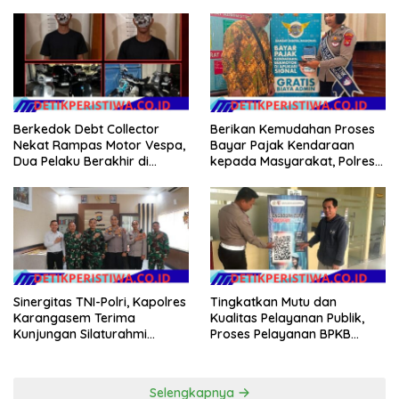
Jinakkan Api
Jembrana Cek Kesiapan
Almatsus dan Simulasi Taktis
Dalmas
Berkedok Debt Collector
Berikan Kemudahan Proses
Nekat Rampas Motor Vespa,
Bayar Pajak Kendaraan
Dua Pelaku Berakhir di
kepada Masyarakat, Polres
Tangan Tim Resmob Polda
Karangasem Terus
Bali
SosialisasikanAplikasi Signal
Samsat
Sinergitas TNI-Polri, Kapolres
Tingkatkan Mutu dan
Karangasem Terima
Kualitas Pelayanan Publik,
Kunjungan Silaturahmi
Proses Pelayanan BPKB
Dandim 1623/Karangasem
Polres Karangasem Semakin
yang Baru
Cepat dan Transparan
Selengkapnya