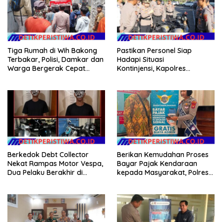
Tiga Rumah di Wih Bakong
Pastikan Personel Siap
Terbakar, Polisi, Damkar dan
Hadapi Situasi
Warga Bergerak Cepat
Kontinjensi, Kapolres
Jinakkan Api
Jembrana Cek Kesiapan
Almatsus dan Simulasi Taktis
Dalmas
Berkedok Debt Collector
Berikan Kemudahan Proses
Nekat Rampas Motor Vespa,
Bayar Pajak Kendaraan
Dua Pelaku Berakhir di
kepada Masyarakat, Polres
Tangan Tim Resmob Polda
Karangasem Terus
Bali
SosialisasikanAplikasi Signal
Samsat