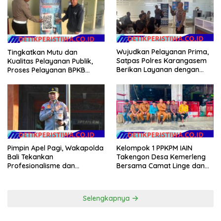
Samsat
Wujudkan Pelayanan Prima,
Tingkatkan Mutu dan
Satpas Polres Karangasem
Kualitas Pelayanan Publik,
Berikan Layanan dengan
Proses Pelayanan BPKB
Santun, Senyum, Sapa dan
Polres Karangasem Semakin
Salam
Cepat dan Transparan
Pimpin Apel Pagi, Wakapolda
Kelompok 1 PPKPM IAIN
Bali Tekankan
Takengon Desa Kemerleng
Profesionalisme dan
Bersama Camat Linge dan
Kesiapsiagaan Personel
Reje Se-Kecamatan Linge
Salurkan Bantuan untuk
Korban Kebakaran di
Selengkapnya
Jagong Jeget