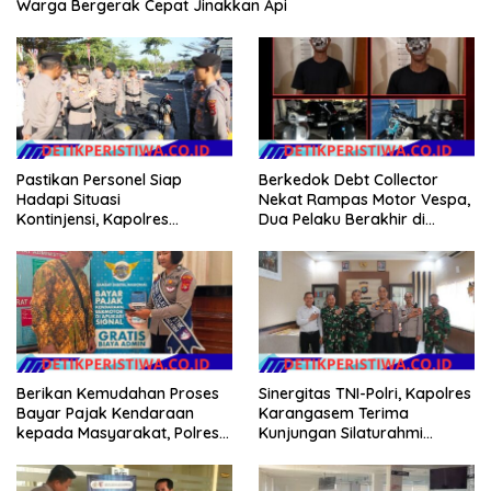
Warga Bergerak Cepat Jinakkan Api
Pastikan Personel Siap
Berkedok Debt Collector
Hadapi Situasi
Nekat Rampas Motor Vespa,
Kontinjensi, Kapolres
Dua Pelaku Berakhir di
Jembrana Cek Kesiapan
Tangan Tim Resmob Polda
Almatsus dan Simulasi Taktis
Bali
Dalmas
Berikan Kemudahan Proses
Sinergitas TNI-Polri, Kapolres
Bayar Pajak Kendaraan
Karangasem Terima
kepada Masyarakat, Polres
Kunjungan Silaturahmi
Karangasem Terus
Dandim 1623/Karangasem
SosialisasikanAplikasi Signal
yang Baru