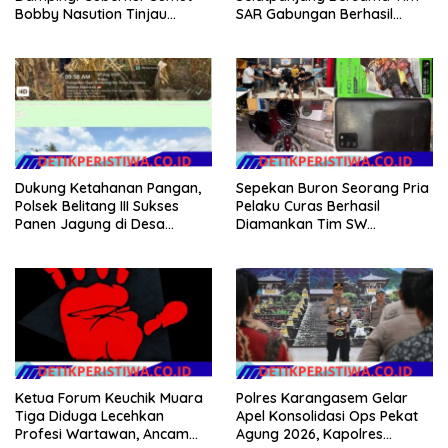
Bobby Nasution Tinjau
SAR Gabungan Berhasil
Fasilitas Kesehatan dan
Temukan Korban Terakhir
Budidaya Rumput Laut di
Kapal Karam di Perairan
Nias Utara
Mengkikip Kepulauan Meranti
Dukung Ketahanan Pangan,
Sepekan Buron Seorang Pria
Polsek Belitang III Sukses
Pelaku Curas Berhasil
Panen Jagung di Desa
Diamankan Tim SW
Karang Jadi
Satreskrim Polres OKU Timur
Ketua Forum Keuchik Muara
Polres Karangasem Gelar
Tiga Diduga Lecehkan
Apel Konsolidasi Ops Pekat
Profesi Wartawan, Ancam
Agung 2026, Kapolres