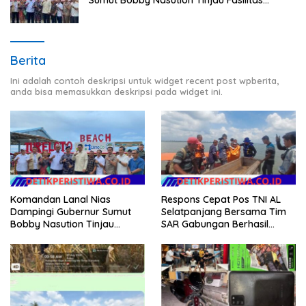
Sumut Bobby Nasution Tinjau Fasilitas
Kesehatan dan Budidaya Rumput Laut di
Nias Utara
Berita
Ini adalah contoh deskripsi untuk widget recent post wpberita,
anda bisa memasukkan deskripsi pada widget ini.
Komandan Lanal Nias
Respons Cepat Pos TNI AL
Dampingi Gubernur Sumut
Selatpanjang Bersama Tim
Bobby Nasution Tinjau
SAR Gabungan Berhasil
Fasilitas Kesehatan dan
Temukan Korban Terakhir
Budidaya Rumput Laut di
Kapal Karam di Perairan
Nias Utara
Mengkikip Kepulauan Meranti