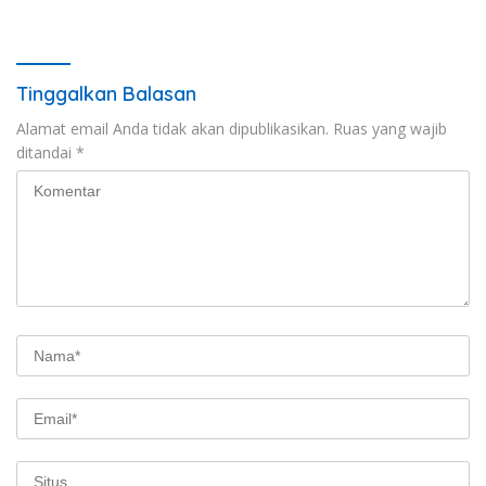
Kebebasan Pers
Berikan Apresiasi Capaian
Target Selama Operasi
Tinggalkan Balasan
Alamat email Anda tidak akan dipublikasikan.
Ruas yang wajib
ditandai
*