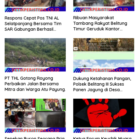
Ribuan Masyarakat
Respons Cepat Pos TNI AL
Tambang Rakyat Belitung
Selatpanjang Bersama Tim
Timur Geruduk Kantor
SAR Gabungan Berhasil
PT.Timah Beltim Spontan
Temukan Korban Terakhir
Membakarnya
Kapal Karam di Perairan
Mengkikip Kepulauan Meranti
PT THL Gotong Royong
Dukung Ketahanan Pangan,
Perbaikan Jalan Bersama
Polsek Belitang III Sukses
Mitra dan Warga Atu Payung.
Panen Jagung di Desa
Karang Jadi
Sepekan Buron Seorang Pria
Ketua Forum Keuchik Muara