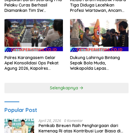
Pelaku Curas Berhasil
Tiga Diduga Lecehkan
Diamankan Tim SW
Profesi Wartawan, Ancam
Satreskrim Polres OKU Timur
Kebebasan Pers
Dukung Lahirnya Bintang
Polres Karangasem Gelar
Sepak Bola Muda,
Apel Konsolidasi Ops Pekat
Wakapolda Lepas
Agung 2026, Kapolres
Bhayangkara Bali FC ke Piala
Berikan Apresiasi Capaian
Soeratin 2026
Target Selama Operasi
Selengkapnya
Popular Post
April 28, 2026
0 Komentar
Pemkab Bireuen Raih Penghargaan dari
Kemenag RI atas Kontribusi Luar Biasa di