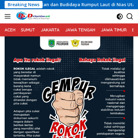
Langsung
n Budidaya Rumput Laut di Nias Utara
Breaking News
Respons Cepat 
ke
konten
ACEH
SUMUT
JAKARTA
JAWA TENGAH
JAWA TIMUR
BA