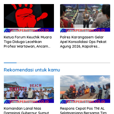
Ketua Forum Keuchik Muara
Polres Karangasem Gelar
Tiga Diduga Lecehkan
Apel Konsolidasi Ops Pekat
Profesi Wartawan, Ancam
Agung 2026, Kapolres
Kebebasan Pers
Berikan Apresiasi Capaian
Target Selama Operasi
Rekomendasi untuk kamu
Komandan Lanal Nias
Respons Cepat Pos TNI AL
Dampingi Gubernur Sumut
Selatpanjang Bersama Tim