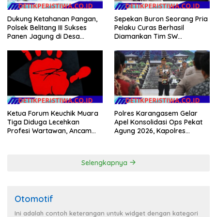
Dukung Ketahanan Pangan,
Sepekan Buron Seorang Pria
Polsek Belitang III Sukses
Pelaku Curas Berhasil
Panen Jagung di Desa
Diamankan Tim SW
Karang Jadi
Satreskrim Polres OKU Timur
Ketua Forum Keuchik Muara
Polres Karangasem Gelar
Tiga Diduga Lecehkan
Apel Konsolidasi Ops Pekat
Profesi Wartawan, Ancam
Agung 2026, Kapolres
Kebebasan Pers
Berikan Apresiasi Capaian
Target Selama Operasi
Selengkapnya
Otomotif
Ini adalah contoh keterangan untuk widget dengan kategori