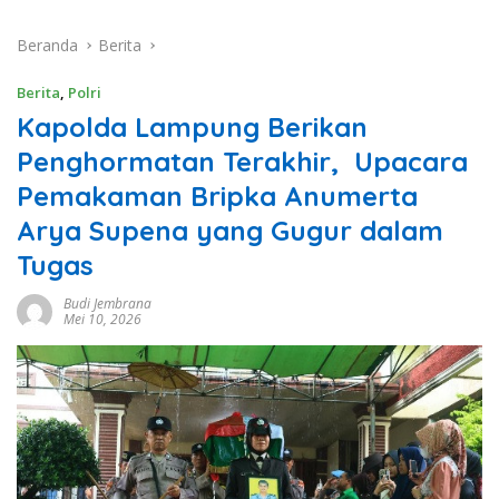
Beranda
Berita
Berita
,
Polri
Kapolda Lampung Berikan
Penghormatan Terakhir, Upacara
Pemakaman Bripka Anumerta
Arya Supena yang Gugur dalam
Tugas
Budi Jembrana
Mei 10, 2026