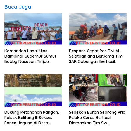
Baca Juga
Komandan Lanal Nias
Respons Cepat Pos TNI AL
Dampingi Gubernur Sumut
Selatpanjang Bersama Tim
Bobby Nasution Tinjau
SAR Gabungan Berhasil
Fasilitas Kesehatan dan
Temukan Korban Terakhir
Budidaya Rumput Laut di
Kapal Karam di Perairan
Nias Utara
Mengkikip Kepulauan Meranti
Dukung Ketahanan Pangan,
Sepekan Buron Seorang Pria
Polsek Belitang III Sukses
Pelaku Curas Berhasil
Panen Jagung di Desa
Diamankan Tim SW
Karang Jadi
Satreskrim Polres OKU Timur