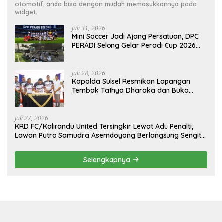
otomotif, anda bisa dengan mudah memasukkannya pada
widget.
Juli 31, 2026
Mini Soccer Jadi Ajang Persatuan, DPC
PERADI Selong Gelar Peradi Cup 2026
Sambut Hari Kemerdekaan
Juli 28, 2026
Kapolda Sulsel Resmikan Lapangan
Tembak Tathya Dharaka dan Buka
Kejuaraan Menembak Bupati Sidrap Cup
II Tahun 2026
Juli 27, 2026
KRD FC/Kalirandu United Tersingkir Lewat Adu Penalti,
Lawan Putra Samudra Asemdoyong Berlangsung Sengit
namun Tetap Kondusif
Selengkapnya