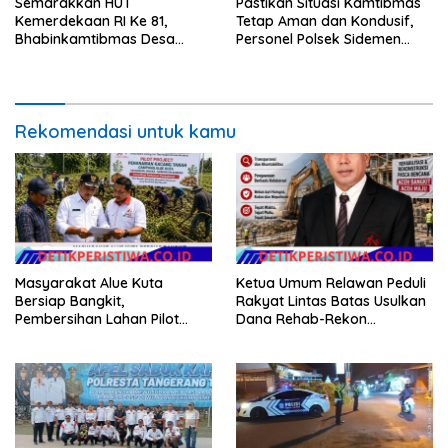
Semarakkan HUT
Pastikan Situasi Kamtibmas
Kemerdekaan RI Ke 81,
Tetap Aman dan Kondusif,
Bhabinkamtibmas Desa
Personel Polsek Sidemen
Sangkan Gunung Ajak
Gelar Patroli Dialogis
Warganya Kibarkan Bendera
Merah Putih
Rekomendasi untuk kamu
Masyarakat Alue Kuta
Ketua Umum Relawan Peduli
Bersiap Bangkit,
Rakyat Lintas Batas Usulkan
Pembersihan Lahan Pilot
Dana Rehab-Rekon
Project Penanaman Kacang
Pascabencana di Aceh
Tanah Dimulai Sabtu
Dikelola Langsung
Pemerintah Pusat