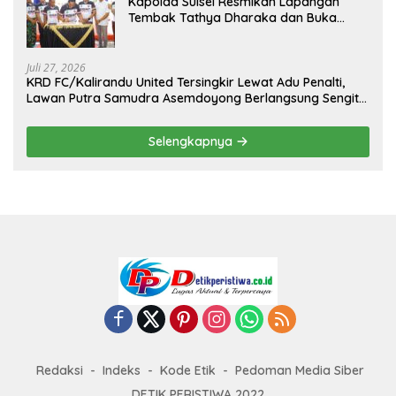
Kapolda Sulsel Resmikan Lapangan
Tembak Tathya Dharaka dan Buka
Kejuaraan Menembak Bupati Sidrap Cup
II Tahun 2026
Juli 27, 2026
KRD FC/Kalirandu United Tersingkir Lewat Adu Penalti,
Lawan Putra Samudra Asemdoyong Berlangsung Sengit
namun Tetap Kondusif
Selengkapnya
Redaksi
Indeks
Kode Etik
Pedoman Media Siber
DETIK PERISTIWA 2022