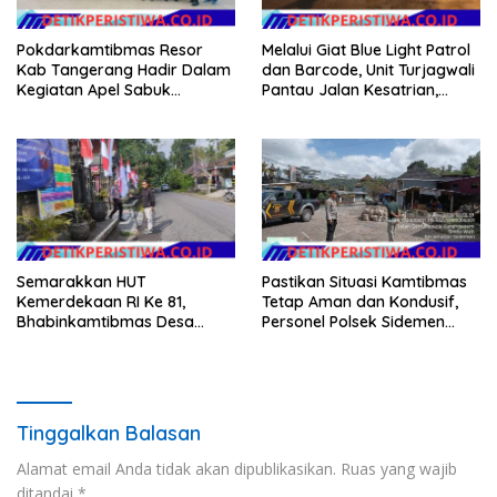
Pokdarkamtibmas Resor
Melalui Giat Blue Light Patrol
Kab Tangerang Hadir Dalam
dan Barcode, Unit Turjagwali
Kegiatan Apel Sabuk
Pantau Jalan Kesatrian,
Kamtibmas Polresta
Diponogoro dan Kartini
Tangerang Tahun 2026
Semarakkan HUT
Pastikan Situasi Kamtibmas
Kemerdekaan RI Ke 81,
Tetap Aman dan Kondusif,
Bhabinkamtibmas Desa
Personel Polsek Sidemen
Sangkan Gunung Ajak
Gelar Patroli Dialogis
Warganya Kibarkan Bendera
Merah Putih
Tinggalkan Balasan
Alamat email Anda tidak akan dipublikasikan.
Ruas yang wajib
ditandai
*