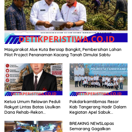
Masyarakat Alue Kuta Bersiap Bangkit, Pembersihan Lahan
Pilot Project Penanaman Kacang Tanah Dimulai Sabtu
Ketua Umum Relawan Peduli
Pokdarkamtibmas Resor
Rakyat Lintas Batas Usulkan
Kab Tangerang Hadir Dalam
Dana Rehab-Rekon
Kegiatan Apel Sabuk
Pascabencana di Aceh
Kamtibmas Polresta
Dikelola Langsung
Tangerang Tahun 2026
BREAKING NEWSLapas
Pemerintah Pusat
Semarang Gagalkan