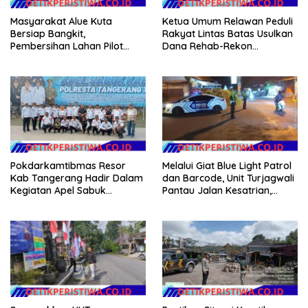
Masyarakat Alue Kuta
Ketua Umum Relawan Peduli
Bersiap Bangkit,
Rakyat Lintas Batas Usulkan
Pembersihan Lahan Pilot
Dana Rehab-Rekon
Project Penanaman Kacang
Pascabencana di Aceh
Tanah Dimulai Sabtu
Dikelola Langsung
Pemerintah Pusat
Pokdarkamtibmas Resor
Melalui Giat Blue Light Patrol
Kab Tangerang Hadir Dalam
dan Barcode, Unit Turjagwali
Kegiatan Apel Sabuk
Pantau Jalan Kesatrian,
Kamtibmas Polresta
Diponogoro dan Kartini
Tangerang Tahun 2026