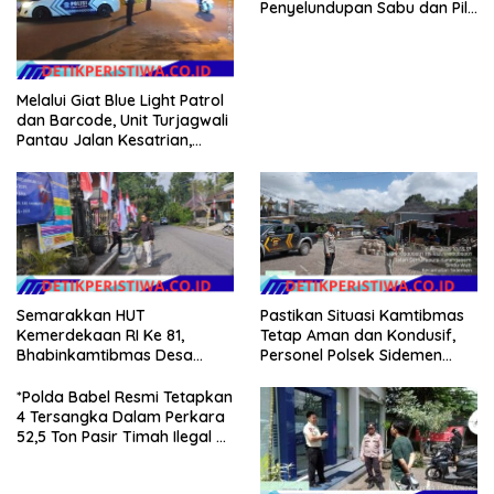
Penyelundupan Sabu dan Pil
Koplo Lewat Modus Lempar
Paket, DPD GERAM Jateng
Beri Dukungan Penuh
Melalui Giat Blue Light Patrol
dan Barcode, Unit Turjagwali
Pantau Jalan Kesatrian,
Diponogoro dan Kartini
Semarakkan HUT
Pastikan Situasi Kamtibmas
Kemerdekaan RI Ke 81,
Tetap Aman dan Kondusif,
Bhabinkamtibmas Desa
Personel Polsek Sidemen
Sangkan Gunung Ajak
Gelar Patroli Dialogis
Warganya Kibarkan Bendera
*Polda Babel Resmi Tetapkan
Merah Putih
4 Tersangka Dalam Perkara
52,5 Ton Pasir Timah Ilegal Di
Belitung*