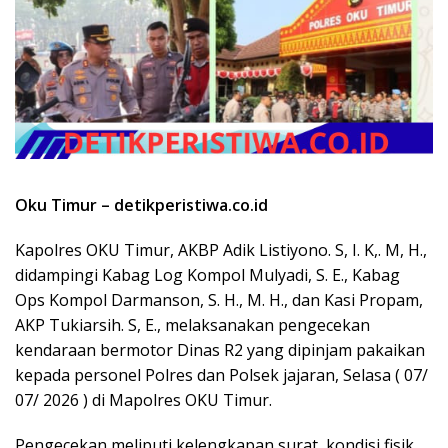
Oku Timur – detikperistiwa.co.id
Kapolres OKU Timur, AKBP Adik Listiyono. S, I. K,. M, H.,
didampingi Kabag Log Kompol Mulyadi, S. E., Kabag
Ops Kompol Darmanson, S. H., M. H., dan Kasi Propam,
AKP Tukiarsih. S, E., melaksanakan pengecekan
kendaraan bermotor Dinas R2 yang dipinjam pakaikan
kepada personel Polres dan Polsek jajaran, Selasa ( 07/
07/ 2026 ) di Mapolres OKU Timur.
Pengecekan meliputi kelengkapan surat, kondisi fisik,