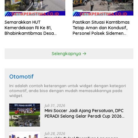
Semarakkan HUT
Pastikan Situasi Kamtibmas
Kemerdekaan RI Ke 81,
Tetap Aman dan Kondusif,
Bhabinkamtibmas Desa
Personel Polsek Sidemen
Sangkan Gunung Ajak
Gelar Patroli Dialogis
Warganya Kibarkan Bendera
Merah Putih
Selengkapnya
Otomotif
Ini adalah contoh keterangan untuk widget dengan kategori
otomotif, anda bisa dengan mudah memasukkannya pada
widget.
Juli 31, 2026
Mini Soccer Jadi Ajang Persatuan, DPC
PERADI Selong Gelar Peradi Cup 2026
Sambut Hari Kemerdekaan
Juli 28, 2026