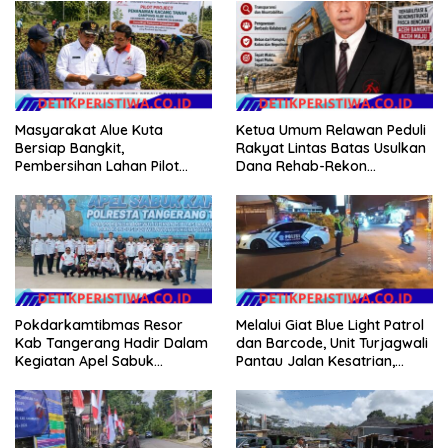
Masyarakat Alue Kuta
Ketua Umum Relawan Peduli
Bersiap Bangkit,
Rakyat Lintas Batas Usulkan
Pembersihan Lahan Pilot
Dana Rehab-Rekon
Project Penanaman Kacang
Pascabencana di Aceh
Tanah Dimulai Sabtu
Dikelola Langsung
Pemerintah Pusat
Pokdarkamtibmas Resor
Melalui Giat Blue Light Patrol
Kab Tangerang Hadir Dalam
dan Barcode, Unit Turjagwali
Kegiatan Apel Sabuk
Pantau Jalan Kesatrian,
Kamtibmas Polresta
Diponogoro dan Kartini
Tangerang Tahun 2026