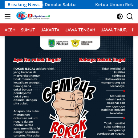
Langsung
lai Sabtu
Breaking News
Ketua Umum Relawan Peduli Rakyat Lintas B
ke
konten
ACEH
SUMUT
JAKARTA
JAWA TENGAH
JAWA TIMUR
BA