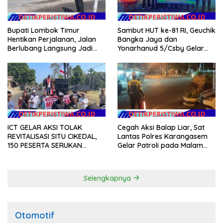
Sambut HUT ke-81 RI, Geuchik
Bupati Lombok Timur
Bangka Jaya dan
Hentikan Perjalanan, Jalan
Yonarhanud 5/Csby Gelar
Berlubang Langsung Jadi
Gotong Royong dalam
Perhatian
Gerakan Indonesia Asri
ICT GELAR AKSI TOLAK
Cegah Aksi Balap Liar, Sat
REVITALISASI SITU CIKEDAL,
Lantas Polres Karangasem
150 PESERTA SERUKAN
Gelar Patroli pada Malam
EVALUASI APBD Rp9,49 MILIAR
Minggu
Selengkapnya
Otomotif