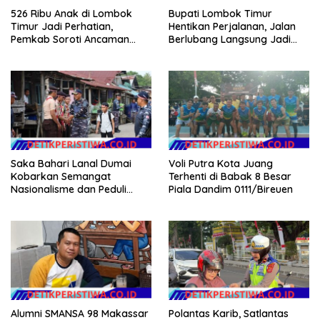
526 Ribu Anak di Lombok
Bupati Lombok Timur
Timur Jadi Perhatian,
Hentikan Perjalanan, Jalan
Pemkab Soroti Ancaman
Berlubang Langsung Jadi
Kekerasan hingga
Perhatian
Pernikahan Dini
Saka Bahari Lanal Dumai
Voli Putra Kota Juang
Kobarkan Semangat
Terhenti di Babak 8 Besar
Nasionalisme dan Peduli
Piala Dandim 0111/Bireuen
Pesisir di Kampung Nelayan
Alumni SMANSA 98 Makassar
Polantas Karib, Satlantas