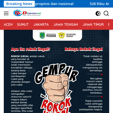
Langsung
nsi dan nasional
Breaking News
526 Ribu Anak di Lombok Timur Jadi P
ke
konten
ACEH
SUMUT
JAKARTA
JAWA TENGAH
JAWA TIMUR
BA