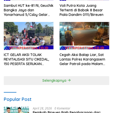
Sambut HUT ke-81 RI, Geuchik
Voli Putra Kota Juang
Bangka Jaya dan
Terhenti di Babak 8 Besar
Yonarhanud 5/Csby Gelar
Piala Dandim 0111/Bireuen
Gotong Royong dalam
Gerakan Indonesia Asri
ICT GELAR AKSI TOLAK
Cegah Aksi Balap Liar, Sat
REVITALISASI SITU CIKEDAL,
Lantas Polres Karangasem
150 PESERTA SERUKAN
Gelar Patroli pada Malam
EVALUASI APBD Rp9,49 MILIAR
Minggu
Selengkapnya
Popular Post
April 28, 2026
0 Komentar
Pemkab Bireuen Raih Penghargaan dari