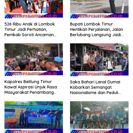
526 Ribu Anak di Lombok
Bupati Lombok Timur
Timur Jadi Perhatian,
Hentikan Perjalanan, Jalan
Pemkab Soroti Ancaman
Berlubang Langsung Jadi
Kekerasan hingga
Perhatian
Pernikahan Dini
Kapolres Belitung Timur
Saka Bahari Lanal Dumai
Kawal Aspirasi Unjuk Rasa
Kobarkan Semangat
Masyarakat Penambang
Nasionalisme dan Peduli
Timah di lokasi Halaman
Pesisir di Kampung Nelayan
Kantor Operasional PT.Timah
Kecamatan Gantung.