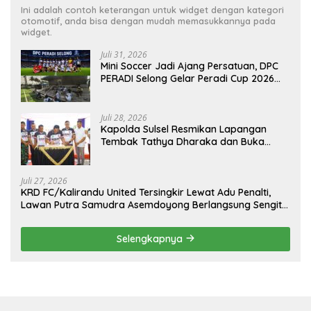
Ini adalah contoh keterangan untuk widget dengan kategori
otomotif, anda bisa dengan mudah memasukkannya pada
widget.
Juli 31, 2026
Mini Soccer Jadi Ajang Persatuan, DPC
PERADI Selong Gelar Peradi Cup 2026
Sambut Hari Kemerdekaan
Juli 28, 2026
Kapolda Sulsel Resmikan Lapangan
Tembak Tathya Dharaka dan Buka
Kejuaraan Menembak Bupati Sidrap Cup
II Tahun 2026
Juli 27, 2026
KRD FC/Kalirandu United Tersingkir Lewat Adu Penalti,
Lawan Putra Samudra Asemdoyong Berlangsung Sengit
namun Tetap Kondusif
Selengkapnya