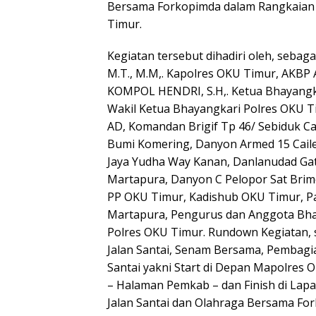
Bersama Forkopimda dalam Rangkaian
Timur.
Kegiatan tersebut dihadiri oleh, sebagai
M.T., M.M,. Kapolres OKU Timur, AKBP 
KOMPOL HENDRI, S.H,. Ketua Bhayangk
Wakil Ketua Bhayangkari Polres OKU Ti
AD, Komandan Brigif Tp 46/ Sebiduk Ca
Bumi Komering, Danyon Armed 15 Cail
Jaya Yudha Way Kanan, Danlanudad Gat
Martapura, Danyon C Pelopor Sat Brimo
PP OKU Timur, Kadishub OKU Timur, Par
Martapura, Pengurus dan Anggota Bha
Polres OKU Timur. Rundown Kegiatan,
Jalan Santai, Senam Bersama, Pembagia
Santai yakni Start di Depan Mapolres
– Halaman Pemkab – dan Finish di Lap
Jalan Santai dan Olahraga Bersama F