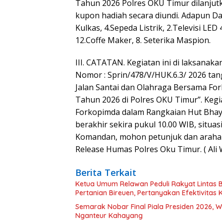
Tahun 2026 Polres OKU Timur dilanjut
kupon hadiah secara diundi. Adapun Daf
Kulkas, 4.Sepeda Listrik, 2.Televisi LED
12.Coffe Maker, 8. Seterika Maspion.
III. CATATAN. Kegiatan ini di laksanak
Nomor : Sprin/478/V/HUK.6.3/ 2026 tang
Jalan Santai dan Olahraga Bersama F
Tahun 2026 di Polres OKU Timur”. Kegi
Forkopimda dalam Rangkaian Hut Bhay
berakhir sekira pukul 10.00 WIB, situa
Komandan, mohon petunjuk dan araha
Release Humas Polres Oku Timur. ( Ali 
Berita Terkait
Ketua Umum Relawan Peduli Rakyat Lintas 
Pertanian Bireuen, Pertanyakan Efektivitas 
Semarak Nobar Final Piala Presiden 2026, 
Nganteur Kahayang