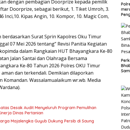
kan dengan pembagian Doorprize kepada pemilik
Polr
tar Doorprize, sebagai berikut, 1. Tiket Umroh, 3.
mer
Pen
 46 Inci,10. Kipas Angin, 10. Kompor, 10. Magic Com,
Rake
Ace
an berdasarkan Surat Sprin Kapolres Oku Timur
gal 07 Mei 2026 tentang” Revisi Panitia Kegiatan
orkopimda dalam Rangkaian HUT Bhayangkara Ke-80
atan Jalan Santai dan Olahraga Bersama
Perk
angkara Ke-80 Tahun 2026 Polres OKU Timur
Bha
Sam
si aman dan terkendali. Demikian dilaporkan
Bin
n Komandan. Wassalamualaikum wr.wb. Media
Pes
Wardana).
Batas Desak Audit Menyeluruh Program Pemulihan
Kinerja Dinas Pertanian
Warga Majalengka Guyub Dukung Persib di Saung