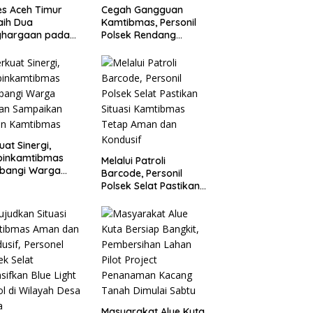
es Aceh Timur
Cegah Gangguan
aih Dua
Kamtibmas, Personil
ghargaan pada
Polsek Rendang
rnis SDM Polda
Intensifkan Patroli di
h
Wilayah Kec.
Rendang
uat Sinergi,
binkamtibmas
Melalui Patroli
bangi Warga
Barcode, Personil
aan Sampaikan
Polsek Selat Pastikan
an Kamtibmas
Situasi Kamtibmas
Tetap Aman dan
Kondusif
Masyarakat Alue Kuta