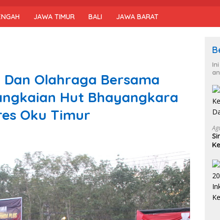
ENGAH
JAWA TIMUR
BALI
JAWA BARAT
B
In
an
i Dan Olahraga Bersama
angkaian Hut Bhayangkara
res Oku Timur
Ag
Si
Ke
D