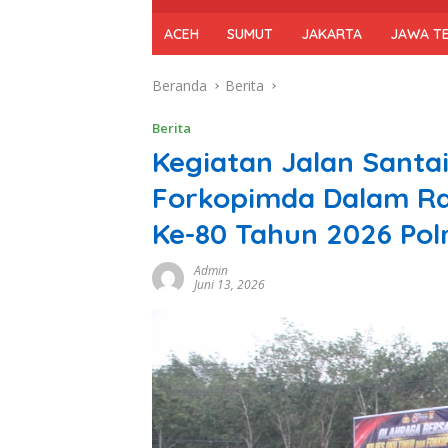
ACEH
SUMUT
JAKARTA
JAWA T
Beranda
Berita
Berita
Kegiatan Jalan Santa
Forkopimda Dalam R
Ke-80 Tahun 2026 Pol
Admin
Juni 13, 2026