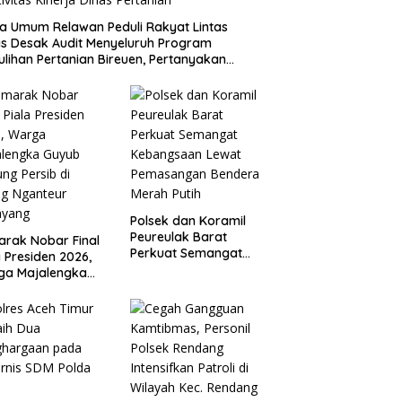
a Umum Relawan Peduli Rakyat Lintas
s Desak Audit Menyeluruh Program
lihan Pertanian Bireuen, Pertanyakan
tivitas Kinerja Dinas Pertanian
Polsek dan Koramil
Peureulak Barat
rak Nobar Final
Perkuat Semangat
a Presiden 2026,
Kebangsaan Lewat
ga Majalengka
Pemasangan Bendera
b Dukung Persib
Merah Putih
aung Nganteur
ayang