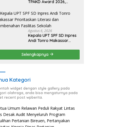
TPAKD Award 2026,
Lombok Timur Andalkan
Program Inklusi Keuangan
untuk Dongkrak
Kesejahteraan Warga
Agustus 6, 2026
Kepala UPT SPF SD Inpres
Andi Tonro Makassar
Prioritaskan Literasi dan
Pembenahan Fasilitas
Selengkapnya
Sekolah
ua Kategori
contoh widget dengan style gallery pada
gori olahraga, anda bisa mengaturnya pada
et recent post wpberita.