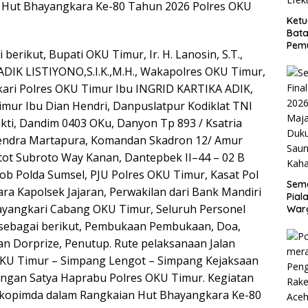
 Hut Bhayangkara Ke-80 Tahun 2026 Polres OKU
Ketu
Bata
Pemu
 berikut, Bupati OKU Timur, Ir. H. Lanosin, S.T.,
Efek
ADIK LISTIYONO,S.I.K.,M.H., Wakapolres OKU Timur,
ari Polres OKU Timur Ibu INGRID KARTIKA ADIK,
mur Ibu Dian Hendri, Danpuslatpur Kodiklat TNI
kti, Dandim 0403 OKu, Danyon Tp 893 / Ksatria
endra Martapura, Komandan Skadron 12/ Amur
ot Subroto Way Kanan, Dantepbek II–44 – 02 B
b Polda Sumsel, PJU Polres OKU Timur, Kasat Pol
Sema
a Kapolsek Jajaran, Perwakilan dari Bank Mandiri
Pial
yangkari Cabang OKU Timur, Seluruh Personel
War
Guyu
 sebagai berikut, Pembukaan Pembukaan, Doa,
di S
n Dorprize, Penutup. Rute pelaksanaan Jalan
Kah
 OKU Timur – Simpang Lengot – Simpang Kejaksaan
angan Satya Haprabu Polres OKU Timur. Kegiatan
orkopimda dalam Rangkaian Hut Bhayangkara Ke-80