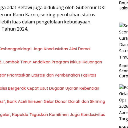
Roy
 adat Betawi juga didukung oleh Gubernur DKI
Jala
dan
rnur Rano Karno, seiring perubahan status
Payu
 lebih luas dalam pengelolaan kebudayaan
 Tahun 2024.
a Kesbangpoldagri Jaga Kondusivitas Aksi Damai
6, Lombok Timur Andalkan Program Inklusi Keuangan
Sep
Seor
ar Prioritaskan Literasi dan Pembenahan Fasilitas
Cura
Dia
Satr
Polisi Bergerak Cepat Usut Dugaan Ujaran Kebencian
Tim
es”, Bank Aceh Bireuen Gelar Donor Darah dan Skrining
igelar, Kapolda Tegaskan Komitmen Jaga Kondusivitas
Pol