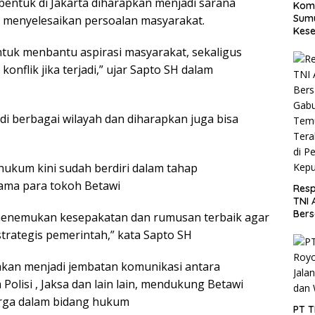
entuk di Jakarta diharapkan menjadi sarana
Koma
Sumu
n menyelesaikan persoalan masyarakat.
Kese
Utar
tuk menbantu aspirasi masyarakat, sekaligus
nflik jika terjadi,” ujar Sapto SH dalam
 di berbagai wilayah dan diharapkan juga bisa
ukum kini sudah berdiri dalam tahap
ma para tokoh Betawi
Resp
TNI 
Ber
 menemukan kesepakatan dan rumusan terbaik agar
Gabu
strategis pemerintah,” kata Sapto SH
Tem
Tera
di P
kan menjadi jembatan komunikasi antara
Kepu
olisi , Jaksa dan lain lain, mendukung Betawi
arga dalam bidang hukum
PT 