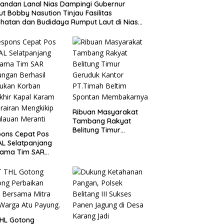
ndan Lanal Nias Dampingi Gubernur
t Bobby Nasution Tinjau Fasilitas
hatan dan Budidaya Rumput Laut di Nias
a
Ribuan Masyarakat
Tambang Rakyat
Belitung Timur
ons Cepat Pos
Geruduk Kantor
AL Selatpanjang
PT.Timah Beltim
sama Tim SAR
Spontan
ngan Berhasil
Membakarnya
ukan Korban
khir Kapal Karam
erairan Mengkikip
lauan Meranti
THL Gotong