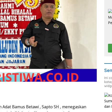
Sem
Ini 
kate
widg
Adat Bamus Betawi , Sapto SH , menegaskan