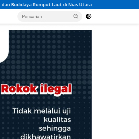
ias Utara
Respons Cepat Pos TNI AL Selatpanjang Ber