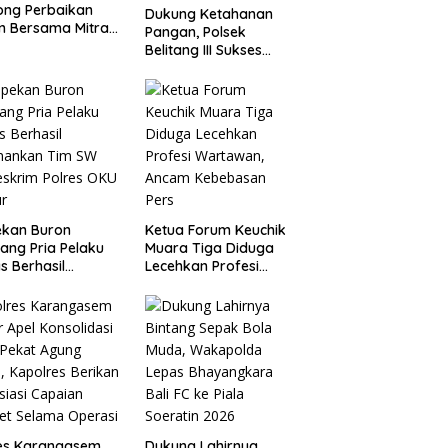
ong Perbaikan
Dukung Ketahanan
n Bersama Mitra
Pangan, Polsek
 Warga Atu
Belitang III Sukses
ng.
Panen Jagung di Desa
Karang Jadi
ekan Buron
Ketua Forum Keuchik
ang Pria Pelaku
Muara Tiga Diduga
s Berhasil
Lecehkan Profesi
mankan Tim SW
Wartawan, Ancam
eskrim Polres OKU
Kebebasan Pers
ur
res Karangasem
Dukung Lahirnya