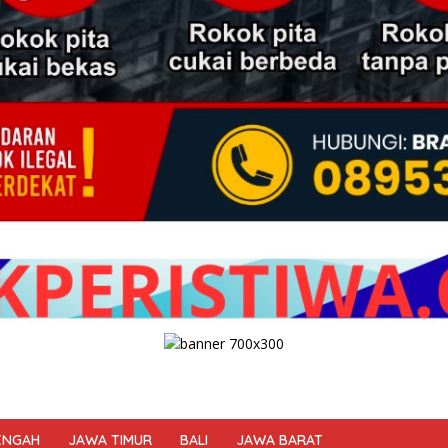
ENGAH
JAWA TIMUR
BALI
JAWA BARAT