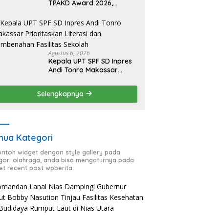
TPAKD Award 2026,
Lombok Timur Andalkan
Program Inklusi Keuangan
untuk Dongkrak
Kesejahteraan Warga
Agustus 6, 2026
Kepala UPT SPF SD Inpres
Andi Tonro Makassar
Prioritaskan Literasi dan
Pembenahan Fasilitas
Selengkapnya
Sekolah
ua Kategori
contoh widget dengan style gallery pada
gori olahraga, anda bisa mengaturnya pada
et recent post wpberita.