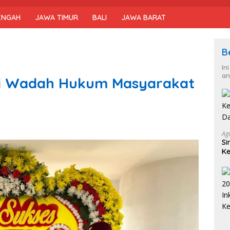
ENGAH
JAWA TIMUR
BALI
JAWA BARAT
B
In
an
di Wadah Hukum Masyarakat
Ag
Si
Ke
D