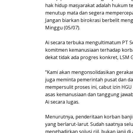
hak hidup masyarakat adalah hukum t
menutup mata dan segera mempercepat
Jangan biarkan birokrasi berbelit meng
Minggu (05/07).
‎Ai secara terbuka mengultimatum PT S
komitmen kemanusiaan terhadap korban
dekat tidak ada progres konkret, LSM
‎”Kami akan mengonsolidasikan geraka
juga meminta pemerintah pusat dan da
mempersulit proses ini, cabut izin H
asas kemanusiaan dan tanggung jawab s
Ai secara lugas.
‎Menurutnya, penderitaan korban banjir
yang berlarut-larut. Sudah saatnya s
menghadirkan solusi riil, bukan janji di 