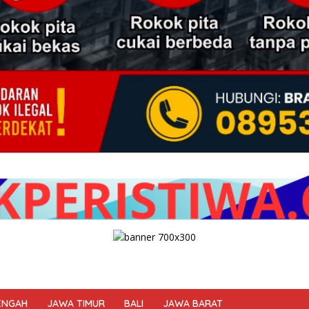
ENGAH
JAWA TIMUR
BALI
JAWA BARAT