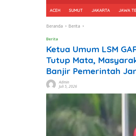
ACEH
SUMUT
JAKARTA
JAWA T
Beranda
Berita
Berita
‎Ketua Umum LSM GA
Tutup Mata, Masyarak
Banjir Pemerintah Ja
Admin
Juli 5, 2026