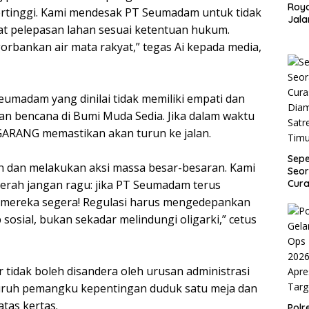
Roy
ertinggi. Kami mendesak PT Seumadam untuk tidak
Jala
 pelepasan lahan sesuai ketentuan hukum.
dan
Payu
orbankan air mata rakyat,” tegas Ai kepada media,
eumadam yang dinilai tidak memiliki empati dan
 bencana di Bumi Muda Sedia. Jika dalam waktu
 GARANG memastikan akan turun ke jalan.
Sep
n dan melakukan aksi massa besar-besaran. Kami
Seor
Cura
erah jangan ragu: jika PT Seumadam terus
Dia
GU mereka segera! Regulasi harus mengedepankan
Satr
osial, bukan sekadar melindungi oligarki,” cetus
Tim
 tidak boleh disandera oleh urusan administrasi
eluruh pemangku kepentingan duduk satu meja dan
atas kertas.
Pol