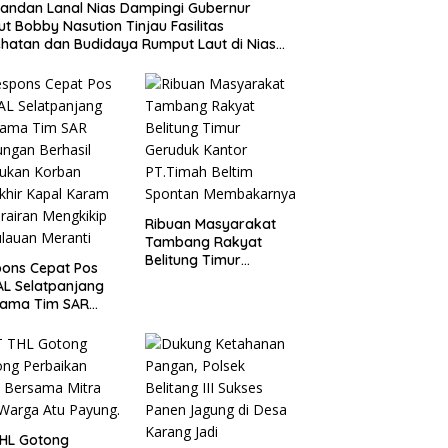
ndan Lanal Nias Dampingi Gubernur
t Bobby Nasution Tinjau Fasilitas
hatan dan Budidaya Rumput Laut di Nias
a
Ribuan Masyarakat
Tambang Rakyat
Belitung Timur
ons Cepat Pos
Geruduk Kantor
AL Selatpanjang
PT.Timah Beltim
sama Tim SAR
Spontan
ngan Berhasil
Membakarnya
ukan Korban
khir Kapal Karam
erairan Mengkikip
lauan Meranti
THL Gotong