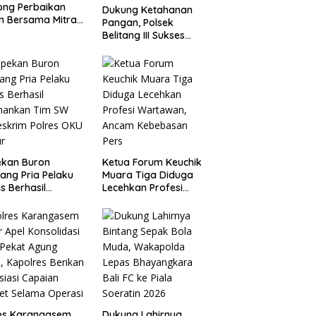
ong Perbaikan
Dukung Ketahanan
n Bersama Mitra
Pangan, Polsek
 Warga Atu
Belitang III Sukses
ng.
Panen Jagung di Desa
Karang Jadi
ekan Buron
Ketua Forum Keuchik
ang Pria Pelaku
Muara Tiga Diduga
s Berhasil
Lecehkan Profesi
mankan Tim SW
Wartawan, Ancam
eskrim Polres OKU
Kebebasan Pers
ur
res Karangasem
Dukung Lahirnya