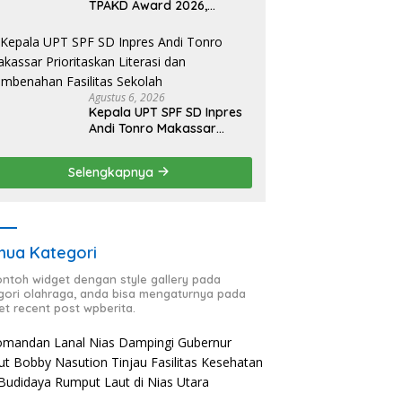
TPAKD Award 2026,
Lombok Timur Andalkan
Program Inklusi Keuangan
untuk Dongkrak
Kesejahteraan Warga
Agustus 6, 2026
Kepala UPT SPF SD Inpres
Andi Tonro Makassar
Prioritaskan Literasi dan
Pembenahan Fasilitas
Selengkapnya
Sekolah
ua Kategori
contoh widget dengan style gallery pada
gori olahraga, anda bisa mengaturnya pada
et recent post wpberita.