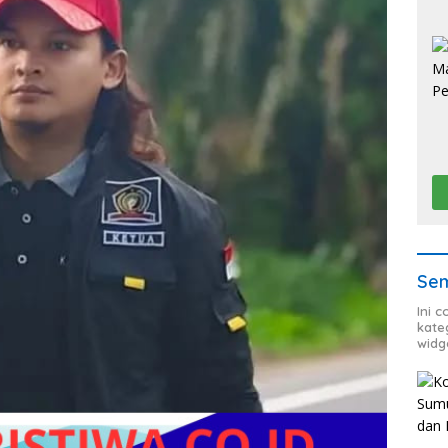
Sem
Ini 
kate
widg