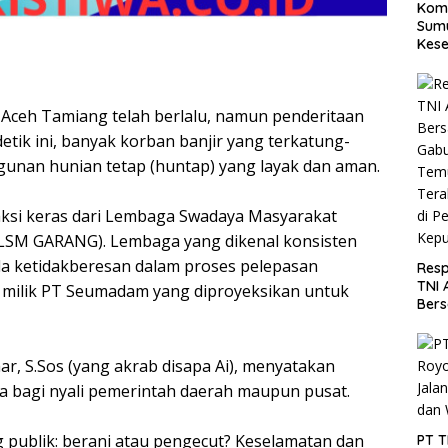
Koma
Sumu
Kese
Utar
Aceh Tamiang telah berlalu, namun penderitaan
etik ini, banyak korban banjir yang terkatung-
unan hunian tetap (huntap) yang layak dan aman.
ksi keras dari Lembaga Swadaya Masyarakat
(LSM GARANG). Lembaga yang dikenal konsisten
da ketidakberesan dalam proses pelepasan
Resp
TNI 
 milik PT Seumadam yang diproyeksikan untuk
Ber
Gabu
Tem
Tera
, S.Sos (yang akrab disapa Ai), menyatakan
di P
a bagi nyali pemerintah daerah maupun pusat.
Kepu
ng publik: berani atau pengecut? Keselamatan dan
PT 