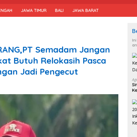
ENGAH
JAWA TIMUR
BALI
JAWA BARAT
B
In
an
RANG,PT Semadam Jangan
at Butuh Relokasih Pasca
ngan Jadi Pengecut
Ag
Si
Ke
D