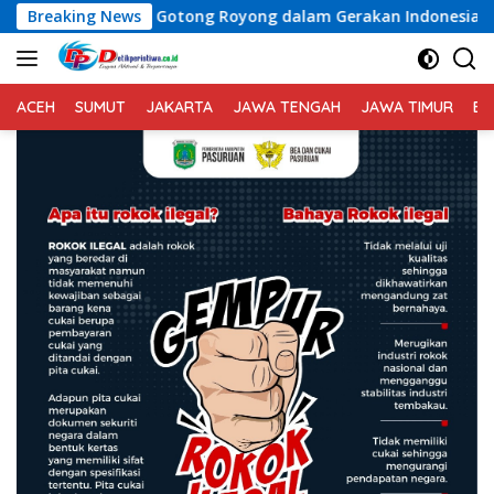
Langsung
Gotong Royong dalam Gerakan Indonesia Asri
Breaking News
Voli Putr
ke
konten
ACEH
SUMUT
JAKARTA
JAWA TENGAH
JAWA TIMUR
BA