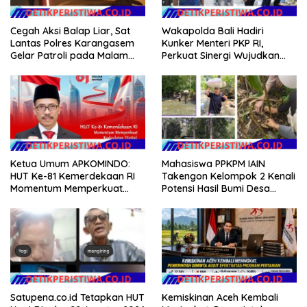
Cegah Aksi Balap Liar, Sat
Wakapolda Bali Hadiri
Lantas Polres Karangasem
Kunker Menteri PKP RI,
Gelar Patroli pada Malam
Perkuat Sinergi Wujudkan
Minggu
Hunian Layak bagi
Masyarakat
Mahasiswa PPKPM IAIN
Ketua Umum APKOMINDO:
Takengon Kelompok 2 Kenali
HUT Ke-81 Kemerdekaan RI
Potensi Hasil Bumi Desa
Momentum Memperkuat
Pantan Nangka
Kedaulatan Digital, Inovasi
Teknologi, dan Kepastian
Hukum Menuju Indonesia
Emas 2045
Kemiskinan Aceh Kembali
Satupena.co.id Tetapkan HUT