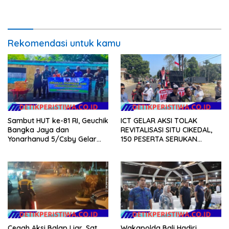
Kedaulatan Digital, Inovasi
Teknologi, dan Kepastian
Hukum Menuju Indonesia
Emas 2045
Rekomendasi untuk kamu
Sambut HUT ke-81 RI, Geuchik
ICT GELAR AKSI TOLAK
Bangka Jaya dan
REVITALISASI SITU CIKEDAL,
Yonarhanud 5/Csby Gelar
150 PESERTA SERUKAN
Gotong Royong dalam
EVALUASI APBD Rp9,49 MILIAR
Gerakan Indonesia Asri
Cegah Aksi Balap Liar, Sat
Wakapolda Bali Hadiri