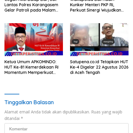
Lantas Polres Karangasem
Kunker Menteri PKP RI,
Gelar Patroli pada Malam
Perkuat Sinergi Wujudkan
Minggu
Hunian Layak bagi
Masyarakat
Ketua Umum APKOMINDO:
Satupena.co.id Tetapkan HUT
HUT Ke-81 Kemerdekaan RI
Ke-4 Digelar 22 Agustus 2026
Momentum Memperkuat
di Aceh Tengah
Kedaulatan Digital, Inovasi
Teknologi, dan Kepastian
Hukum Menuju Indonesia
Emas 2045
Tinggalkan Balasan
Alamat email Anda tidak akan dipublikasikan.
Ruas yang wajib
ditandai
*