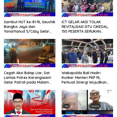
Sambut HUT ke-81 RI, Geuchik
ICT GELAR AKSI TOLAK
Bangka Jaya dan
REVITALISASI SITU CIKEDAL,
Yonarhanud 5/Csby Gelar
150 PESERTA SERUKAN
Gotong Royong dalam
EVALUASI APBD Rp9,49 MILIAR
Gerakan Indonesia Asri
Cegah Aksi Balap Liar, Sat
Wakapolda Bali Hadiri
Lantas Polres Karangasem
Kunker Menteri PKP RI,
Gelar Patroli pada Malam
Perkuat Sinergi Wujudkan
Minggu
Hunian Layak bagi
Masyarakat