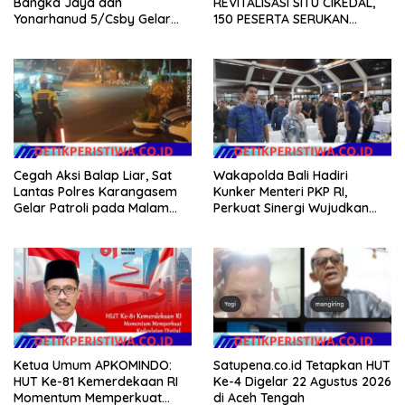
Bangka Jaya dan
REVITALISASI SITU CIKEDAL,
Yonarhanud 5/Csby Gelar
150 PESERTA SERUKAN
Gotong Royong dalam
EVALUASI APBD Rp9,49 MILIAR
Gerakan Indonesia Asri
Cegah Aksi Balap Liar, Sat
Wakapolda Bali Hadiri
Lantas Polres Karangasem
Kunker Menteri PKP RI,
Gelar Patroli pada Malam
Perkuat Sinergi Wujudkan
Minggu
Hunian Layak bagi
Masyarakat
Ketua Umum APKOMINDO:
Satupena.co.id Tetapkan HUT
HUT Ke-81 Kemerdekaan RI
Ke-4 Digelar 22 Agustus 2026
Momentum Memperkuat
di Aceh Tengah