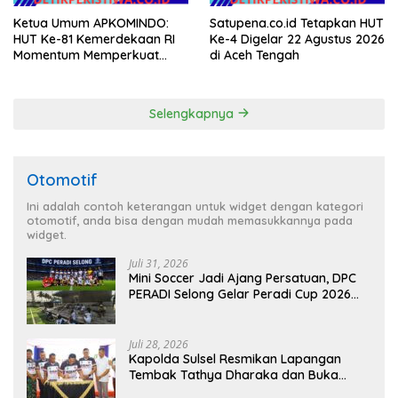
Ketua Umum APKOMINDO:
Satupena.co.id Tetapkan HUT
HUT Ke-81 Kemerdekaan RI
Ke-4 Digelar 22 Agustus 2026
Momentum Memperkuat
di Aceh Tengah
Kedaulatan Digital, Inovasi
Teknologi, dan Kepastian
Hukum Menuju Indonesia
Selengkapnya
Emas 2045
Otomotif
Ini adalah contoh keterangan untuk widget dengan kategori
otomotif, anda bisa dengan mudah memasukkannya pada
widget.
Juli 31, 2026
Mini Soccer Jadi Ajang Persatuan, DPC
PERADI Selong Gelar Peradi Cup 2026
Sambut Hari Kemerdekaan
Juli 28, 2026
Kapolda Sulsel Resmikan Lapangan
Tembak Tathya Dharaka dan Buka
Kejuaraan Menembak Bupati Sidrap Cup