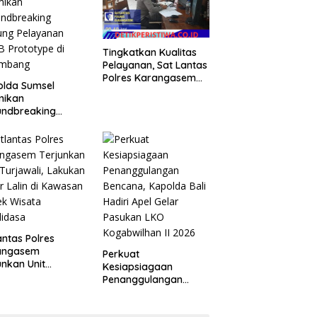
ma Operasi
Tingkatkan Kualitas
Pelayanan, Sat Lantas
Polres Karangasem
olda Sumsel
Serahkan STNK Baru
mikan
Secara Cepat, Ramah
undbreaking
dan Transparan
ung Pelayanan
 Prototype di
embang
antas Polres
angasem
Perkuat
unkan Unit
Kesiapsiagaan
awali, Lakukan
Penanggulangan
r Lalin di
Bencana, Kapolda Bali
asan Obyek
Hadiri Apel Gelar
ta Candidasa