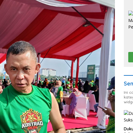
Sem
Ini 
kate
widg
Duku