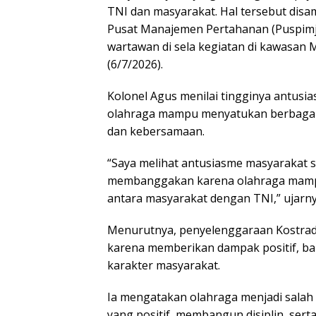
TNI dan masyarakat. Hal tersebut disamp
Pusat Manajemen Pertahanan (Puspimj
wartawan di sela kegiatan di kawasan
(6/7/2026).
Kolonel Agus menilai tingginya antusi
olahraga mampu menyatukan berbagai
dan kebersamaan.
“Saya melihat antusiasme masyarakat s
membanggakan karena olahraga mamp
antara masyarakat dengan TNI,” ujarny
Menurutnya, penyelenggaraan Kostrad
karena memberikan dampak positif, ba
karakter masyarakat.
Ia mengatakan olahraga menjadi salah 
yang positif, membangun disiplin, se