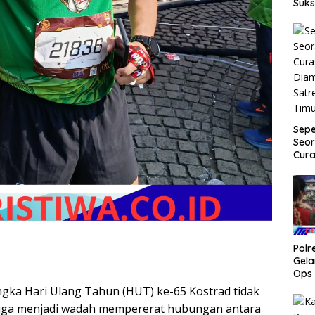
Suks
Sep
Seor
Cura
Dia
Satr
Tim
Pol
Gela
Ops
2026
ngka Hari Ulang Tahun (HUT) ke-65 Kostrad tidak
Beri
 juga menjadi wadah mempererat hubungan antara
Capa