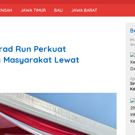
ENGAH
JAWA TIMUR
BALI
JAWA BARAT
B
In
an
trad Run Perkuat
 Masyarakat Lewat
Ag
Si
Ke
D