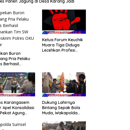
es Panen Jagung di Desa Karang Jadi
Ketua Forum Keuchik
Muara Tiga Diduga
Lecehkan Profesi
ekan Buron
Wartawan, Ancam
ang Pria Pelaku
Kebebasan Pers
s Berhasil
mankan Tim SW
eskrim Polres OKU
ur
res Karangasem
Dukung Lahirnya
r Apel Konsolidasi
Bintang Sepak Bola
 Pekat Agung
Muda, Wakapolda
, Kapolres
Lepas Bhayangkara
kan Apresiasi
Bali FC ke Piala
ian Target
Soeratin 2026