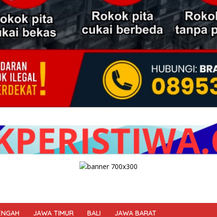
ENGAH
JAWA TIMUR
BALI
JAWA BARAT