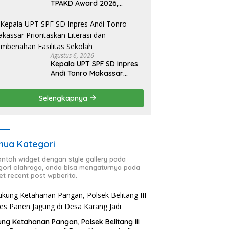
TPAKD Award 2026,
Lombok Timur Andalkan
Program Inklusi Keuangan
untuk Dongkrak
Kesejahteraan Warga
Agustus 6, 2026
Kepala UPT SPF SD Inpres
Andi Tonro Makassar
Prioritaskan Literasi dan
Pembenahan Fasilitas
Selengkapnya
Sekolah
ua Kategori
contoh widget dengan style gallery pada
gori olahraga, anda bisa mengaturnya pada
et recent post wpberita.
ng Ketahanan Pangan, Polsek Belitang III