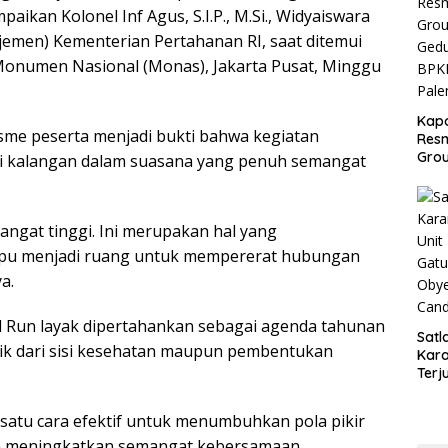
Sela
aikan Kolonel Inf Agus, S.I.P., M.Si., Widyaiswara
emen) Kementerian Pertahanan RI, saat ditemui
 Monumen Nasional (Monas), Jakarta Pusat, Minggu
Kap
asme peserta menjadi bukti bahwa kegiatan
Res
Gro
 kalangan dalam suasana yang penuh semangat
Ged
BPKB
Pal
angat tinggi. Ini merupakan hal yang
u menjadi ruang untuk mempererat hubungan
a.
 Run layak dipertahankan sebagai agenda tahunan
Satl
ik dari sisi kesehatan maupun pembentukan
Kar
Terj
Turj
Gatu
satu cara efektif untuk menumbuhkan pola pikir
Kaw
rta meningkatkan semangat kebersamaan,
Wisa