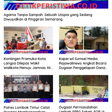
Agama Tanpa Sampah: Sebuah Utopia yang Sedang
Diwujudkan di Pinggiran Semarang
Kontingen Pramuka Kota
Kaperwil Sumsel Media
Langsa Dilepas Wakil
Rajawalinews Angkat Bicara
Walikota Menuju Jamnas XII
Dugaan Penggelapan Dana
2026
Desa Rp 84 Juta, Kades
Argomulyo Belitang Jaya
Hilang 3 Bulan Bawa
Anggaran Pembangunan
Dugaan Permasalahan
Polres Lombok Timur Catat
Limbah SPPG Saketi, FORJA
Prestasi Membanggakan,