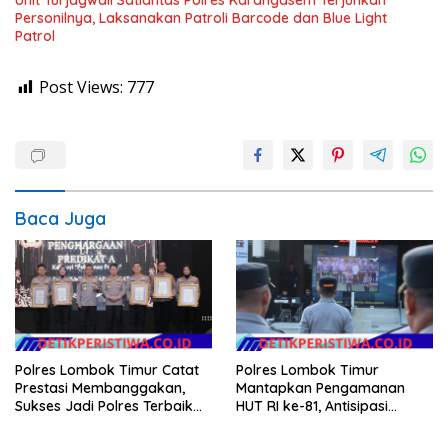
Unit Turjagwali Satlantas Polres Karangasem Terjunkan
Personilnya, Laksanakan Patroli Barcode dan Blue Light
Patrol
Post Views:
777
Baca Juga
Polres Lombok Timur Catat
Polres Lombok Timur
Prestasi Membanggakan,
Mantapkan Pengamanan
Sukses Jadi Polres Terbaik
HUT RI ke-81, Antisipasi
dalam Pelayanan Publik di
Kerawanan hingga Sambut
NTB
Agenda Kapolri