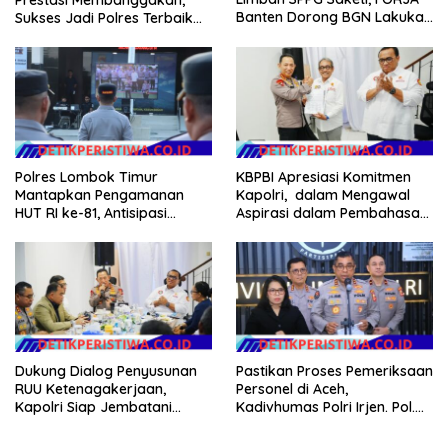
Banten Dorong BGN Lakukan
Sukses Jadi Polres Terbaik
Audit dan Evaluasi Korcam
dalam Pelayanan Publik di
NTB
Polres Lombok Timur
KBPBI Apresiasi Komitmen
Mantapkan Pengamanan
Kapolri, dalam Mengawal
HUT RI ke-81, Antisipasi
Aspirasi dalam Pembahasan
Kerawanan hingga Sambut
RUU Ketenagakerjaan
Agenda Kapolri
Dukung Dialog Penyusunan
Pastikan Proses Pemeriksaan
RUU Ketenagakerjaan,
Personel di Aceh,
Kapolri Siap Jembatani
Kadivhumas Polri Irjen. Pol.
Aspirasi Buruh
Jhonny Edison Isir Tekankan
Dilaksanakan Secara