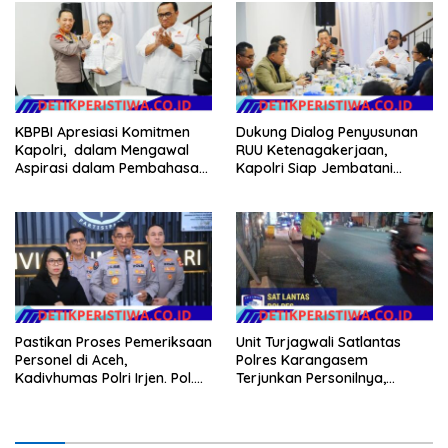
KBPBI Apresiasi Komitmen
Dukung Dialog Penyusunan
Kapolri, dalam Mengawal
RUU Ketenagakerjaan,
Aspirasi dalam Pembahasan
Kapolri Siap Jembatani
RUU Ketenagakerjaan
Aspirasi Buruh
Pastikan Proses Pemeriksaan
Unit Turjagwali Satlantas
Personel di Aceh,
Polres Karangasem
Kadivhumas Polri Irjen. Pol.
Terjunkan Personilnya,
Jhonny Edison Isir Tekankan
Laksanakan Patroli Barcode
Dilaksanakan Secara
dan Blue Light Patrol
Profesional dan Transparan