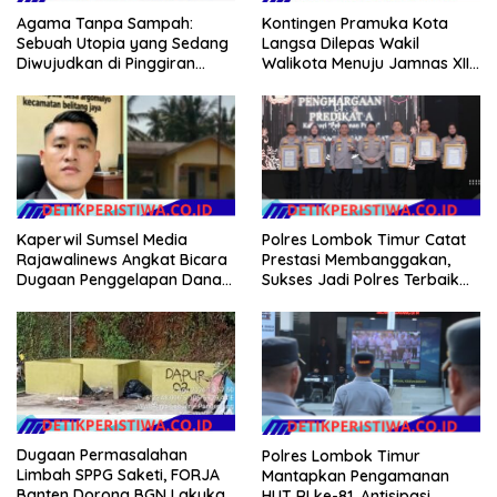
Kontingen Pramuka Kota
Agama Tanpa Sampah:
Langsa Dilepas Wakil
Sebuah Utopia yang Sedang
Walikota Menuju Jamnas XII
Diwujudkan di Pinggiran
2026
Semarang
Kaperwil Sumsel Media
Polres Lombok Timur Catat
Rajawalinews Angkat Bicara
Prestasi Membanggakan,
Dugaan Penggelapan Dana
Sukses Jadi Polres Terbaik
Desa Rp 84 Juta, Kades
dalam Pelayanan Publik di
Argomulyo Belitang Jaya
NTB
Hilang 3 Bulan Bawa
Anggaran Pembangunan
Dugaan Permasalahan
Polres Lombok Timur
Limbah SPPG Saketi, FORJA
Mantapkan Pengamanan
Banten Dorong BGN Lakukan
HUT RI ke-81, Antisipasi