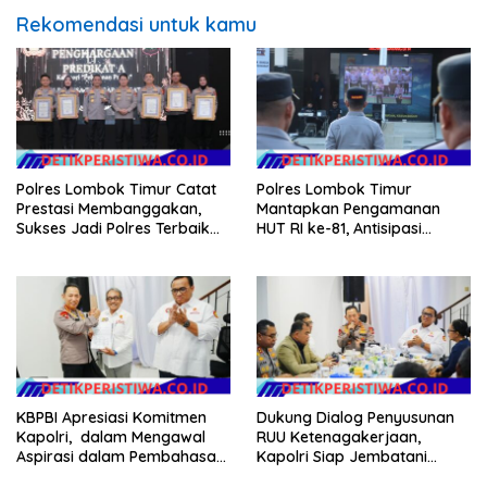
Rekomendasi untuk kamu
Polres Lombok Timur Catat
Polres Lombok Timur
Prestasi Membanggakan,
Mantapkan Pengamanan
Sukses Jadi Polres Terbaik
HUT RI ke-81, Antisipasi
dalam Pelayanan Publik di
Kerawanan hingga Sambut
NTB
Agenda Kapolri
KBPBI Apresiasi Komitmen
Dukung Dialog Penyusunan
Kapolri, dalam Mengawal
RUU Ketenagakerjaan,
Aspirasi dalam Pembahasan
Kapolri Siap Jembatani
RUU Ketenagakerjaan
Aspirasi Buruh