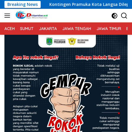
Langsung
ntingen Pramuka Kota Langsa Dilepas Wakil Walikota Menuju J
Breaking News
ke
konten
ACEH
SUMUT
JAKARTA
JAWA TENGAH
JAWA TIMUR
BA