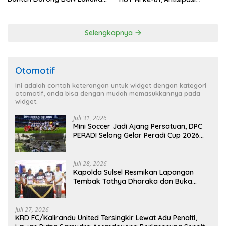
Audit dan Evaluasi Korcam
Kerawanan hingga Sambut
Agenda Kapolri
Selengkapnya
Otomotif
Ini adalah contoh keterangan untuk widget dengan kategori
otomotif, anda bisa dengan mudah memasukkannya pada
widget.
Juli 31, 2026
Mini Soccer Jadi Ajang Persatuan, DPC
PERADI Selong Gelar Peradi Cup 2026
Sambut Hari Kemerdekaan
Juli 28, 2026
Kapolda Sulsel Resmikan Lapangan
Tembak Tathya Dharaka dan Buka
Kejuaraan Menembak Bupati Sidrap Cup
II Tahun 2026
Juli 27, 2026
KRD FC/Kalirandu United Tersingkir Lewat Adu Penalti,