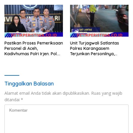
Pastikan Proses Pemeriksaan
Unit Turjagwali Satlantas
Personel di Aceh,
Polres Karangasem
Kadivhumas Polri Irjen. Pol.
Terjunkan Personilnya,
Jhonny Edison Isir Tekankan
Laksanakan Patroli Barcode
Dilaksanakan Secara
dan Blue Light Patrol
Profesional dan Transparan
Tinggalkan Balasan
Alamat email Anda tidak akan dipublikasikan.
Ruas yang wajib
ditandai
*