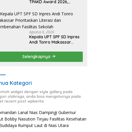
TPAKD Award 2026,
Lombok Timur Andalkan
Program Inklusi Keuangan
untuk Dongkrak
Kesejahteraan Warga
Agustus 6, 2026
Kepala UPT SPF SD Inpres
Andi Tonro Makassar
Prioritaskan Literasi dan
Pembenahan Fasilitas
Selengkapnya
Sekolah
ua Kategori
contoh widget dengan style gallery pada
gori olahraga, anda bisa mengaturnya pada
et recent post wpberita.