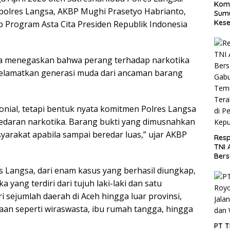
Koma
apolres Langsa, AKBP Mughi Prasetyo Habrianto,
Sumu
Kese
 Program Asta Cita Presiden Republik Indonesia
Utar
a menegaskan bahwa perang terhadap narkotika
elamatkan generasi muda dari ancaman barang
nial, tetapi bentuk nyata komitmen Polres Langsa
edaran narkotika. Barang bukti yang dimusnahkan
yarakat apabila sampai beredar luas,” ujar AKBP
Resp
TNI 
Ber
Gabu
 Langsa, dari enam kasus yang berhasil diungkap,
Tem
ang terdiri dari tujuh laki-laki dan satu
Tera
di P
 sejumlah daerah di Aceh hingga luar provinsi,
Kepu
aan seperti wiraswasta, ibu rumah tangga, hingga
PT 