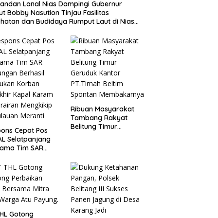
ndan Lanal Nias Dampingi Gubernur
t Bobby Nasution Tinjau Fasilitas
hatan dan Budidaya Rumput Laut di Nias
a
Ribuan Masyarakat
Tambang Rakyat
Belitung Timur
ons Cepat Pos
Geruduk Kantor
AL Selatpanjang
PT.Timah Beltim
sama Tim SAR
Spontan
ngan Berhasil
Membakarnya
ukan Korban
khir Kapal Karam
erairan Mengkikip
lauan Meranti
THL Gotong