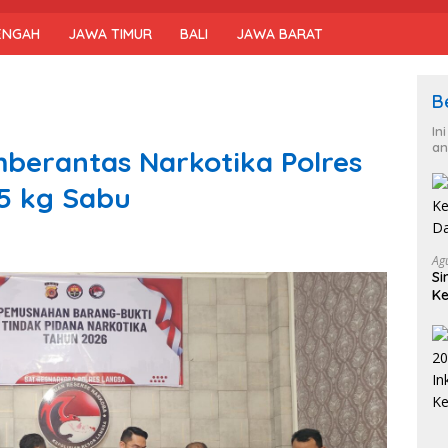
ENGAH
JAWA TIMUR
BALI
JAWA BARAT
B
In
an
erantas Narkotika Polres
5 kg Sabu
Ag
Si
Ke
D