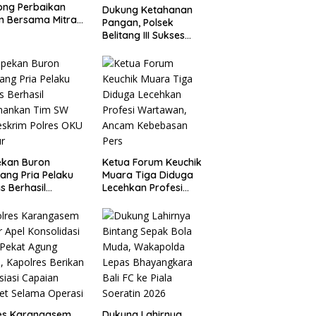
ong Perbaikan
Dukung Ketahanan
n Bersama Mitra
Pangan, Polsek
 Warga Atu
Belitang III Sukses
ng.
Panen Jagung di Desa
Karang Jadi
ekan Buron
Ketua Forum Keuchik
ang Pria Pelaku
Muara Tiga Diduga
s Berhasil
Lecehkan Profesi
mankan Tim SW
Wartawan, Ancam
eskrim Polres OKU
Kebebasan Pers
ur
res Karangasem
Dukung Lahirnya