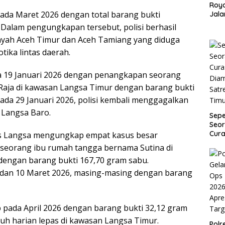
Roy
pada Maret 2026 dengan total barang bukti
Jala
dan
. Dalam pengungkapan tersebut, polisi berhasil
Payu
ayah Aceh Timur dan Aceh Tamiang yang diduga
tika lintas daerah.
 19 Januari 2026 dengan penangkapan seorang
s Raja di kawasan Langsa Timur dengan barang bukti
pada 29 Januari 2026, polisi kembali menggagalkan
 Langsa Baro.
Sep
Seor
Cura
es Langsa mengungkap empat kasus besar
Dia
 seorang ibu rumah tangga bernama Sutina di
Satr
dengan barang bukti 167,70 gram sabu.
Tim
 dan 10 Maret 2026, masing-masing dengan barang
p pada April 2026 dengan barang bukti 32,12 gram
uh harian lepas di kawasan Langsa Timur.
Pol