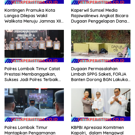
Kontingen Pramuka Kota
Kaperwil Sumsel Media
Langsa Dilepas Wakil
Rajawalinews Angkat Bicara
Walikota Menuju Jamnas XII
Dugaan Penggelapan Dana
2026
Desa Rp 84 Juta, Kades
Argomulyo Belitang Jaya
Hilang 3 Bulan Bawa
Anggaran Pembangunan
Polres Lombok Timur Catat
Dugaan Permasalahan
Prestasi Membanggakan,
Limbah SPPG Saketi, FORJA
Sukses Jadi Polres Terbaik
Banten Dorong BGN Lakukan
dalam Pelayanan Publik di
Audit dan Evaluasi Korcam
NTB
Polres Lombok Timur
KBPBI Apresiasi Komitmen
Mantapkan Pengamanan
Kapolri, dalam Mengawal