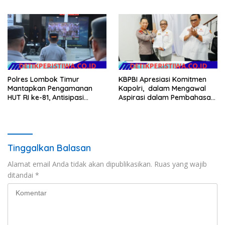
dalam Pelayanan Publik di
Audit dan Evaluasi Korcam
NTB
Polres Lombok Timur
KBPBI Apresiasi Komitmen
Mantapkan Pengamanan
Kapolri, dalam Mengawal
HUT RI ke-81, Antisipasi
Aspirasi dalam Pembahasan
Kerawanan hingga Sambut
RUU Ketenagakerjaan
Agenda Kapolri
Tinggalkan Balasan
Alamat email Anda tidak akan dipublikasikan.
Ruas yang wajib
ditandai
*