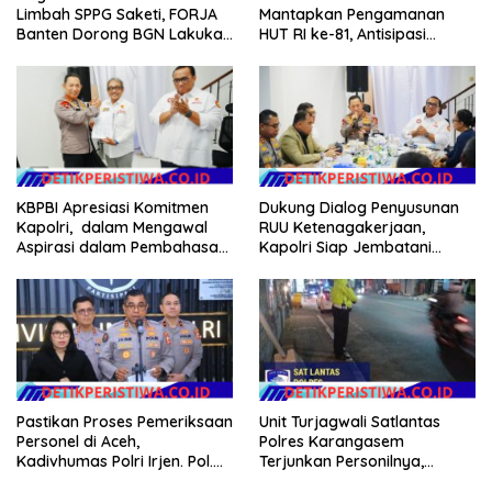
Limbah SPPG Saketi, FORJA
Mantapkan Pengamanan
Banten Dorong BGN Lakukan
HUT RI ke-81, Antisipasi
Audit dan Evaluasi Korcam
Kerawanan hingga Sambut
Agenda Kapolri
Dukung Dialog Penyusunan
KBPBI Apresiasi Komitmen
RUU Ketenagakerjaan,
Kapolri, dalam Mengawal
Kapolri Siap Jembatani
Aspirasi dalam Pembahasan
Aspirasi Buruh
RUU Ketenagakerjaan
Pastikan Proses Pemeriksaan
Unit Turjagwali Satlantas
Personel di Aceh,
Polres Karangasem
Kadivhumas Polri Irjen. Pol.
Terjunkan Personilnya,
Jhonny Edison Isir Tekankan
Laksanakan Patroli Barcode