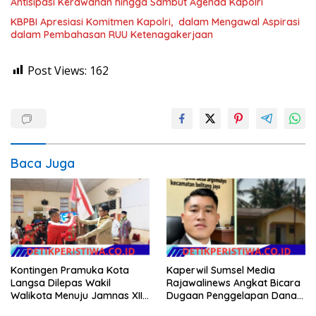
Antisipasi Kerawanan hingga Sambut Agenda Kapolri
KBPBI Apresiasi Komitmen Kapolri, dalam Mengawal Aspirasi
dalam Pembahasan RUU Ketenagakerjaan
Post Views:
162
Baca Juga
Kontingen Pramuka Kota
Kaperwil Sumsel Media
Langsa Dilepas Wakil
Rajawalinews Angkat Bicara
Walikota Menuju Jamnas XII
Dugaan Penggelapan Dana
2026
Desa Rp 84 Juta, Kades