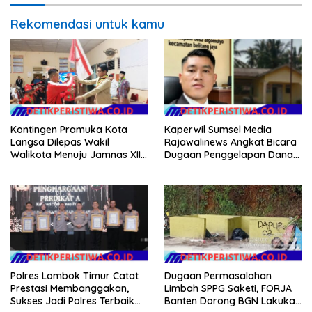
Rekomendasi untuk kamu
Kontingen Pramuka Kota
Kaperwil Sumsel Media
Langsa Dilepas Wakil
Rajawalinews Angkat Bicara
Walikota Menuju Jamnas XII
Dugaan Penggelapan Dana
2026
Desa Rp 84 Juta, Kades
Argomulyo Belitang Jaya
Hilang 3 Bulan Bawa
Anggaran Pembangunan
Polres Lombok Timur Catat
Dugaan Permasalahan
Prestasi Membanggakan,
Limbah SPPG Saketi, FORJA
Sukses Jadi Polres Terbaik
Banten Dorong BGN Lakukan