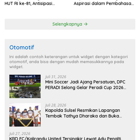
HUT RI ke-81, Antisipasi
Aspirasi dalam Pembahasan
Kerawanan hingga Sambut
RUU Ketenagakerjaan
Agenda Kapolri
Selengkapnya
Otomotif
Ini adalah contoh keterangan untuk widget dengan kategori
otomotif, anda bisa dengan mudah memasukkannya pada
widget.
Juli 31, 2026
Mini Soccer Jadi Ajang Persatuan, DPC
PERADI Selong Gelar Peradi Cup 2026
Sambut Hari Kemerdekaan
Juli 28, 2026
Kapolda Sulsel Resmikan Lapangan
Tembak Tathya Dharaka dan Buka
Kejuaraan Menembak Bupati Sidrap Cup
II Tahun 2026
Juli 27, 2026
KRD FC/Kalirandu United Tersingkir Lewat Adu Penalti,