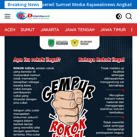
Langsung
erwil Sumsel Media Rajawalinews Angkat Bicara Dugaan Pengg
Breaking News
ke
konten
ACEH
SUMUT
JAKARTA
JAWA TENGAH
JAWA TIMUR
BA