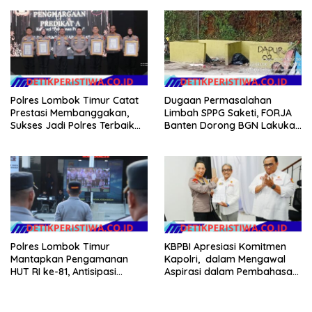
Argomulyo Belitang Jaya
Hilang 3 Bulan Bawa
Anggaran Pembangunan
Polres Lombok Timur Catat
Dugaan Permasalahan
Prestasi Membanggakan,
Limbah SPPG Saketi, FORJA
Sukses Jadi Polres Terbaik
Banten Dorong BGN Lakukan
dalam Pelayanan Publik di
Audit dan Evaluasi Korcam
NTB
Polres Lombok Timur
KBPBI Apresiasi Komitmen
Mantapkan Pengamanan
Kapolri, dalam Mengawal
HUT RI ke-81, Antisipasi
Aspirasi dalam Pembahasan
Kerawanan hingga Sambut
RUU Ketenagakerjaan
Agenda Kapolri