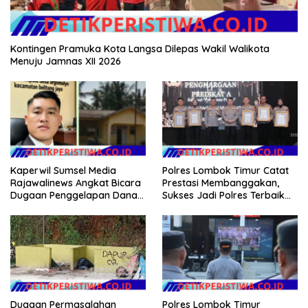
Kontingen Pramuka Kota Langsa Dilepas Wakil Walikota
Menuju Jamnas XII 2026
Kaperwil Sumsel Media
Polres Lombok Timur Catat
Rajawalinews Angkat Bicara
Prestasi Membanggakan,
Dugaan Penggelapan Dana
Sukses Jadi Polres Terbaik
Desa Rp 84 Juta, Kades
dalam Pelayanan Publik di
Argomulyo Belitang Jaya
NTB
Hilang 3 Bulan Bawa
Anggaran Pembangunan
Dugaan Permasalahan
Polres Lombok Timur