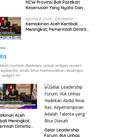
NCW Provinsi Bali Pastikan
Keseriusan Yang Nyata Dan
Berkomitmen
Agustus 8, 2026
0 Komentar
Kemiskinan Aceh Kembali
Meningkat, Pemerintah Diminta
Audit Efektivitas Program
Pertanian
ita
adalah contoh deskripsi untuk widget recent
 wpberita, anda bisa memasukkan deskripsi
 widget ini.
skinan Aceh
ali Meningkat,
rintah Diminta
Gelar Leadership
t Efektivitas
Forum, IKA Unhas