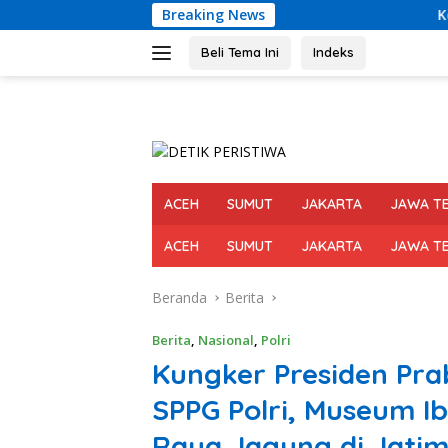
Langsung
Breaking News
Kemiskinan Aceh Kemb
ke
konten
Beli Tema Ini
Indeks
ACEH
SUMUT
JAKARTA
JAWA T
ACEH
SUMUT
JAKARTA
JAWA T
Beranda
Berita
Berita
,
Nasional
,
Polri
Kungker Presiden Pr
SPPG Polri, Museum I
Raya Jagung di Jati