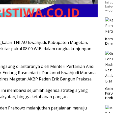
Ini 
kate
widg
Kemi
ngkalan TNI AU Iswahjudi, Kabupaten Magetan,
Dimi
sekitar pukul 08.00 WIB, dalam rangka kunjungan
ngsung di antaranya oleh Menteri Pertanian Andi
k Endang Rusminiarti, Danlanud Iswahjudi Marsma
olres Magetan AKBP Raden Erik Bangun Prakasa.
Gela
i ini membawa sejumlah agenda strategis yang
Foru
akyatan, hingga ketahanan pangan.
Hadi
Ras
Adal
siden Prabowo melanjutkan perjalanan menuju
Bisa