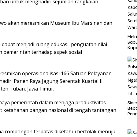
an untuk menghadiri sejumlah rangkaian
bowo akan meresmikan Museum Ibu Marsinah dan
Mela
Sab
n dapat menjadi ruang edukasi, penguatan nilai
Kap
n pemerintah terhadap aspek sosial
Salu
Sem
War
Ma
eresmikan operasionalisasi 166 Satuan Pelayanan
adiri Panen Raya Jagung Serentak Kuartal II
ten Tuban, Jawa Timur.
upaya pemerintah dalam menjaga produktivitas
Siner
Beb
t ketahanan pangan nasional di tengah tantangan
Pen
Mass
Banj
a rombongan terbatas diketahui bertolak menuju