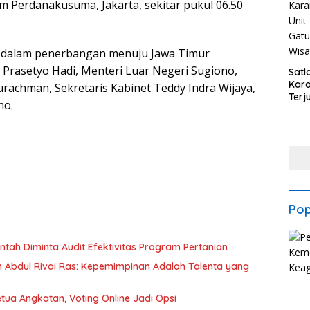
m Perdanakusuma, Jakarta, sekitar pukul 06.50
 dalam penerbangan menuju Jawa Timur
 Prasetyo Hadi, Menteri Luar Negeri Sugiono,
Satl
Kar
rachman, Sekretaris Kabinet Teddy Indra Wijaya,
Terj
no.
Turj
Gatu
Wisa
Pop
tah Diminta Audit Efektivitas Program Pertanian
n Abdul Rivai Ras: Kepemimpinan Adalah Talenta yang
tua Angkatan, Voting Online Jadi Opsi