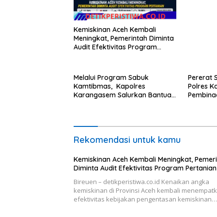
Kemiskinan Aceh Kembali
Meningkat, Pemerintah Diminta
Audit Efektivitas Program
Pertanian
Melalui Program Sabuk
Pererat 
Kamtibmas, Kapolres
Polres K
Karangasem Salurkan Bantuan
Pembina
Sembako kepada Warga
di Dangi
Kurang Mampu
Rekomendasi untuk kamu
Kemiskinan Aceh Kembali Meningkat, Pemer
Diminta Audit Efektivitas Program Pertanian
Bireuen – detikperistiwa.co.id Kenaikan angka
kemiskinan di Provinsi Aceh kembali menempat
efektivitas kebijakan pengentasan kemiskinan…