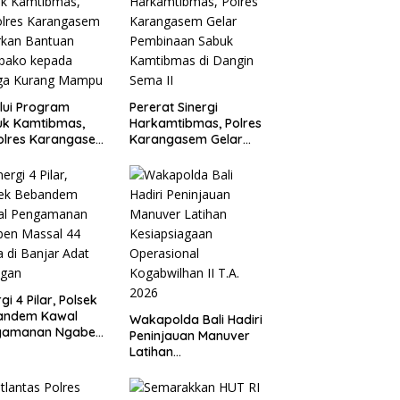
lui Program
Pererat Sinergi
uk Kamtibmas,
Harkamtibmas, Polres
olres Karangasem
Karangasem Gelar
rkan Bantuan
Pembinaan Sabuk
bako kepada
Kamtibmas di Dangin
ga Kurang
Sema II
mpu
gi 4 Pilar, Polsek
andem Kawal
Wakapolda Bali Hadiri
gamanan Ngaben
Peninjauan Manuver
al 44 Sawa di
Latihan
ar Adat Tihingan
Kesiapsiagaan
Operasional
Kogabwilhan II T.A.