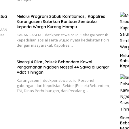
Prog
etua
Melalui Program Sabuk Kamtibmas, Kapolres
Karangasem Salurkan Bantuan Sembako
kepada Warga Kurang Mampu
SMAN
era
KARANGASEM | detikperistiwa.co.id Sebagai bentuk
kepedulian sosial serta wujud nyata kedekatan Polri
dengan masyarakat, Kapolres…
Mela
Sab
Sinergi 4 Pilar, Polsek Bebandem Kawal
Kap
Pengamanan Ngaben Massal 44 Sawa di Banjar
Salu
Adat Tihingan
Sem
​Karangasem | detikperistiwa.co.id Personel
War
gabungan dari Kepolisian Sektor (Polsek) Bebandem,
Ma
TNI, Dinas Perhubungan, dan Pecalang…
Siner
Beb
Pen