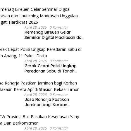
atas Kontribusi Luar Biasa di
Sektor Keagamaan dan
Pendidikan
April 28, 2026
0 Komentar
Kemenag Bireuen Gelar
Seminar Digital Madrasah dan
Launching Madrasah Unggulan
Peringati Hardiknas 2026
April 28, 2026
0 Komentar
Gerak Cepat Polisi Ungkap
Peredaran Sabu di Tanah
Abang, 11 Paket Disita
April 28, 2026
0 Komentar
Jasa Raharja Pastikan
Jaminan bagi Korban
Kecelakaan Kereta Api di
Stasiun Bekasi Timur
April 28, 2026
0 Komentar