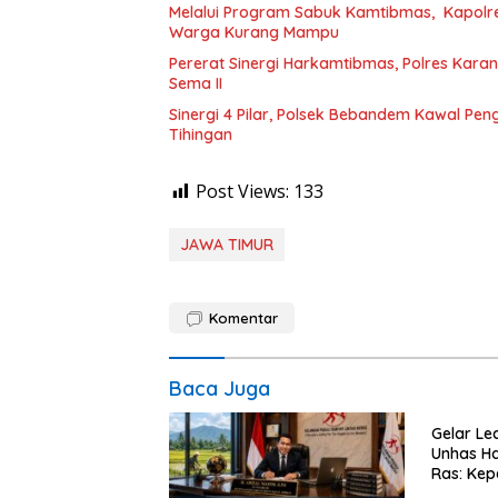
Melalui Program Sabuk Kamtibmas, Kapol
Warga Kurang Mampu
Pererat Sinergi Harkamtibmas, Polres Kar
Sema II
Sinergi 4 Pilar, Polsek Bebandem Kawal P
Tihingan
Post Views:
133
JAWA TIMUR
Komentar
Baca Juga
Gelar Le
Unhas Ha
Ras: Ke
Talenta 