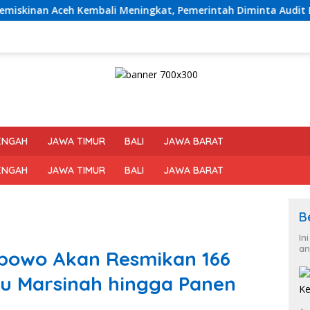
ali Meningkat, Pemerintah Diminta Audit Efektivitas Program
ENGAH
JAWA TIMUR
BALI
JAWA BARAT
ENGAH
JAWA TIMUR
BALI
JAWA BARAT
B
In
an
abowo Akan Resmikan 166
bu Marsinah hingga Panen
m