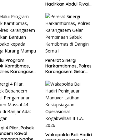
ram Pertanian
Hadirkan Abdul Rivai
Ras: Kepemimpinan
Adalah Talenta yang
Bisa Diasah
lui Program
Pererat Sinergi
uk Kamtibmas,
Harkamtibmas, Polres
olres Karangasem
Karangasem Gelar
rkan Bantuan
Pembinaan Sabuk
bako kepada
Kamtibmas di Dangin
ga Kurang
Sema II
mpu
gi 4 Pilar, Polsek
andem Kawal
Wakapolda Bali Hadiri
gamanan Ngaben