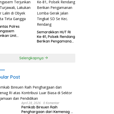
2026
antas Polres
angasem
Semarakkan HUT RI
unkan Unit
Ke-81, Polsek Rendang
awali, Lakukan
Berikan Pengamanan
r Lalin di Obyek
Lomba Gerak Jalan
ta Tirta Gangga
Tingkat SD Se Kec.
Rendang
Selengkapnya
ular Post
April 28, 2026
0 Komentar
Pemkab Bireuen Raih
Penghargaan dari Kemenag RI