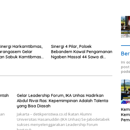
Sinergi Harkamtibmas,
Sinergi 4 Pilar, Polsek
arangasem Gelar
Bebandem Kawal Pengamanan
Ber
an Sabuk Kamtibmas
Ngaben Massal 44 Sawa di
n Sema II
Banjar Adat Tihingan
Ini 
post
pada
intah
Gelar Leadership Forum, IKA Unhas Hadirkan
Abdul Rivai Ras: Kepemimpinan Adalah Talenta
yang Bisa Diasah
Kemi
kan
Jakarta – detikperistiwa.co.id Ikatan Alumni
Kemb
Universitas Hasanuddin (IKA Unhas) Se-Jabodetabek
Peme
sukses menyelenggarakan Leadership Forum
Audi
bertajuk…