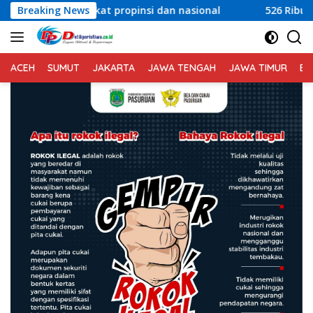
Langsung
propinsi dan nasional
Breaking News
526 Ribu Anak di Lombok Timur Ja
ke
konten
ACEH
SUMUT
JAKARTA
JAWA TENGAH
JAWA TIMUR
BA