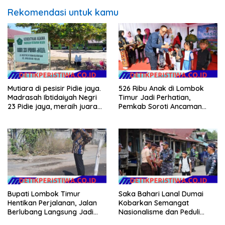
Rekomendasi untuk kamu
Mutiara di pesisir Pidie jaya.
526 Ribu Anak di Lombok
Madrasah Ibtidaiyah Negri
Timur Jadi Perhatian,
23 Pidie jaya, meraih juara
Pemkab Soroti Ancaman
tingkat propinsi dan nasional
Kekerasan hingga
Pernikahan Dini
Bupati Lombok Timur
Saka Bahari Lanal Dumai
Hentikan Perjalanan, Jalan
Kobarkan Semangat
Berlubang Langsung Jadi
Nasionalisme dan Peduli
Perhatian
Pesisir di Kampung Nelayan