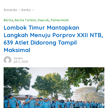
Beranda
Berita
Berita
,
Berita Terkini
,
Daerah
,
Pemerintah
Lombok Timur Mantapkan
Langkah Menuju Porprov XXII NTB,
639 Atlet Didorong Tampil
Maksimal
Sarwin
Juli 5, 2026