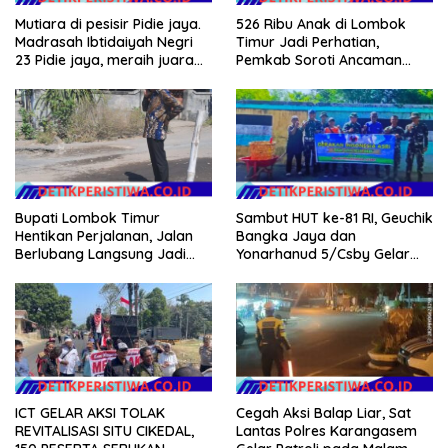
Mutiara di pesisir Pidie jaya.
526 Ribu Anak di Lombok
Madrasah Ibtidaiyah Negri
Timur Jadi Perhatian,
23 Pidie jaya, meraih juara
Pemkab Soroti Ancaman
tingkat propinsi dan nasional
Kekerasan hingga
Pernikahan Dini
Bupati Lombok Timur
Sambut HUT ke-81 RI, Geuchik
Hentikan Perjalanan, Jalan
Bangka Jaya dan
Berlubang Langsung Jadi
Yonarhanud 5/Csby Gelar
Perhatian
Gotong Royong dalam
Gerakan Indonesia Asri
ICT GELAR AKSI TOLAK
Cegah Aksi Balap Liar, Sat
REVITALISASI SITU CIKEDAL,
Lantas Polres Karangasem