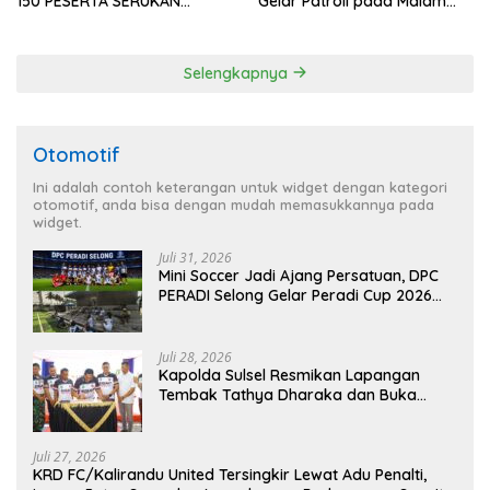
150 PESERTA SERUKAN
Gelar Patroli pada Malam
EVALUASI APBD Rp9,49 MILIAR
Minggu
Selengkapnya
Otomotif
Ini adalah contoh keterangan untuk widget dengan kategori
otomotif, anda bisa dengan mudah memasukkannya pada
widget.
Juli 31, 2026
Mini Soccer Jadi Ajang Persatuan, DPC
PERADI Selong Gelar Peradi Cup 2026
Sambut Hari Kemerdekaan
Juli 28, 2026
Kapolda Sulsel Resmikan Lapangan
Tembak Tathya Dharaka dan Buka
Kejuaraan Menembak Bupati Sidrap Cup
II Tahun 2026
Juli 27, 2026
KRD FC/Kalirandu United Tersingkir Lewat Adu Penalti,