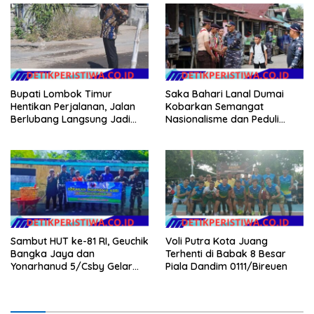
Bupati Lombok Timur
Saka Bahari Lanal Dumai
Hentikan Perjalanan, Jalan
Kobarkan Semangat
Berlubang Langsung Jadi
Nasionalisme dan Peduli
Perhatian
Pesisir di Kampung Nelayan
Sambut HUT ke-81 RI, Geuchik
Voli Putra Kota Juang
Bangka Jaya dan
Terhenti di Babak 8 Besar
Yonarhanud 5/Csby Gelar
Piala Dandim 0111/Bireuen
Gotong Royong dalam
Gerakan Indonesia Asri