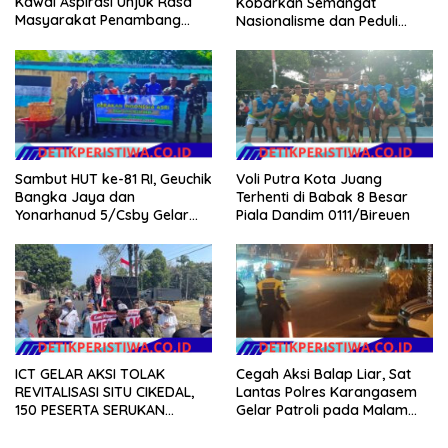
Kawal Aspirasi Unjuk Rasa
Kobarkan Semangat
Masyarakat Penambang
Nasionalisme dan Peduli
Timah di lokasi Halaman
Pesisir di Kampung Nelayan
Kantor Operasional PT.Timah
Kecamatan Gantung.
Sambut HUT ke-81 RI, Geuchik
Voli Putra Kota Juang
Bangka Jaya dan
Terhenti di Babak 8 Besar
Yonarhanud 5/Csby Gelar
Piala Dandim 0111/Bireuen
Gotong Royong dalam
Gerakan Indonesia Asri
ICT GELAR AKSI TOLAK
Cegah Aksi Balap Liar, Sat
REVITALISASI SITU CIKEDAL,
Lantas Polres Karangasem
150 PESERTA SERUKAN
Gelar Patroli pada Malam
EVALUASI APBD Rp9,49 MILIAR
Minggu