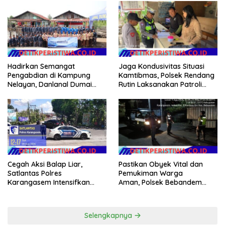
Hadirkan Semangat
Jaga Kondusivitas Situasi
Pengabdian di Kampung
Kamtibmas, Polsek Rendang
Nelayan, Danlanal Dumai
Rutin Laksanakan Patroli
Pimpin Aksi Bakti Sosial dan
Dialogis
Bersih Pantai
Cegah Aksi Balap Liar,
Pastikan Obyek Vital dan
Satlantas Polres
Pemukiman Warga
Karangasem Intensifkan
Aman, Polsek Bebandem
patrol di Jalan Raya Ujung-
Intensifkan Patroli Barcode
Seraya
pada Dini Hari
Selengkapnya