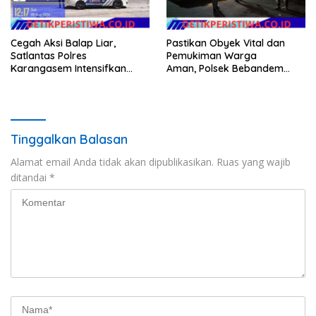
Cegah Aksi Balap Liar,
Pastikan Obyek Vital dan
Satlantas Polres
Pemukiman Warga
Karangasem Intensifkan
Aman, Polsek Bebandem
patrol di Jalan Raya Ujung-
Intensifkan Patroli Barcode
Seraya
pada Dini Hari
Tinggalkan Balasan
Alamat email Anda tidak akan dipublikasikan.
Ruas yang wajib
ditandai
*