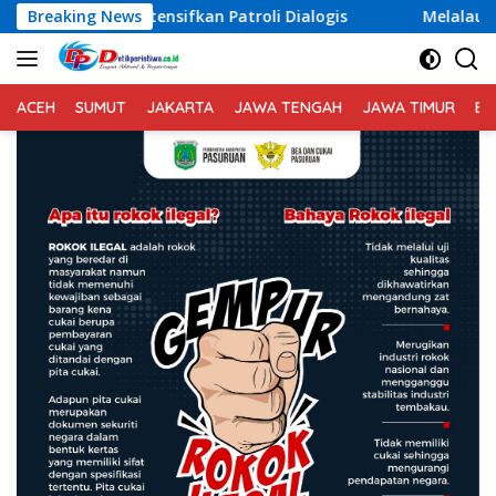
Langsung
sifkan Patroli Dialogis
Breaking News
Melalaui Patroli Barcode, Po
ke
konten
ACEH
SUMUT
JAKARTA
JAWA TENGAH
JAWA TIMUR
BA