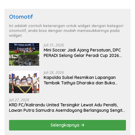
Otomotif
Ini adalah contoh keterangan untuk widget dengan kategori
otomotif, anda bisa dengan mudah memasukkannya pada
widget.
Juli 31, 2026
Mini Soccer Jadi Ajang Persatuan, DPC
PERADI Selong Gelar Peradi Cup 2026
Sambut Hari Kemerdekaan
Juli 28, 2026
Kapolda Sulsel Resmikan Lapangan
Tembak Tathya Dharaka dan Buka
Kejuaraan Menembak Bupati Sidrap Cup
II Tahun 2026
Juli 27, 2026
KRD FC/Kalirandu United Tersingkir Lewat Adu Penalti,
Lawan Putra Samudra Asemdoyong Berlangsung Sengit
namun Tetap Kondusif
Selengkapnya