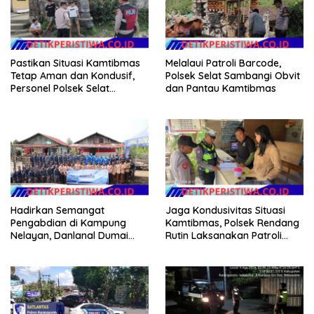
Pastikan Situasi Kamtibmas
Melalaui Patroli Barcode,
Tetap Aman dan Kondusif,
Polsek Selat Sambangi Obvit
Personel Polsek Selat
dan Pantau Kamtibmas
Intensifkan Patroli Dialogis
Hadirkan Semangat
Jaga Kondusivitas Situasi
Pengabdian di Kampung
Kamtibmas, Polsek Rendang
Nelayan, Danlanal Dumai
Rutin Laksanakan Patroli
Pimpin Aksi Bakti Sosial dan
Dialogis
Bersih Pantai