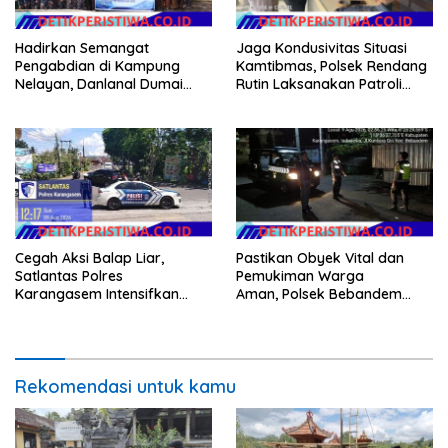
Hadirkan Semangat
Jaga Kondusivitas Situasi
Pengabdian di Kampung
Kamtibmas, Polsek Rendang
Nelayan, Danlanal Dumai
Rutin Laksanakan Patroli
Pimpin Aksi Bakti Sosial dan
Dialogis
Bersih Pantai
Cegah Aksi Balap Liar,
Pastikan Obyek Vital dan
Satlantas Polres
Pemukiman Warga
Karangasem Intensifkan
Aman, Polsek Bebandem
patrol di Jalan Raya Ujung-
Intensifkan Patroli Barcode
Seraya
pada Dini Hari
Rekomendasi untuk kamu