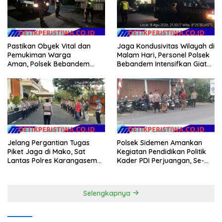
Jaga Kondusivitas Wilayah di
Pastikan Obyek Vital dan
Malam Hari, Personel Polsek
Pemukiman Warga
Bebandem Intensifkan Giat
Aman, Polsek Bebandem
Blue Light Patrol
Intensifkan Patroli Barcode
pada Dini Hari
Jelang Pergantian Tugas
Polsek Sidemen Amankan
Piket Jaga di Mako, Sat
Kegiatan Pendidikan Politik
Lantas Polres Karangasem
Kader PDI Perjuangan, Se-
Ikuti Apel Serah Terima Tugas
Kecamatan Sidemen
Jaga
Selengkapnya