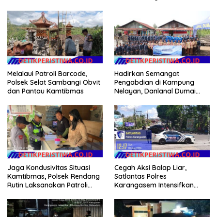
Melalaui Patroli Barcode,
Hadirkan Semangat
Polsek Selat Sambangi Obvit
Pengabdian di Kampung
dan Pantau Kamtibmas
Nelayan, Danlanal Dumai
Pimpin Aksi Bakti Sosial dan
Bersih Pantai
Jaga Kondusivitas Situasi
Cegah Aksi Balap Liar,
Kamtibmas, Polsek Rendang
Satlantas Polres
Rutin Laksanakan Patroli
Karangasem Intensifkan
Dialogis
patrol di Jalan Raya Ujung-
Seraya