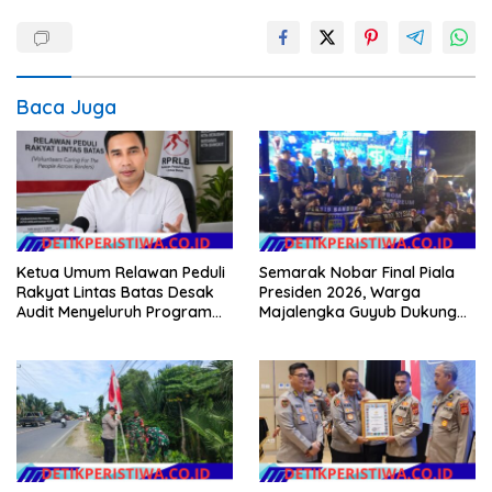
Baca Juga
Ketua Umum Relawan Peduli
Semarak Nobar Final Piala
Rakyat Lintas Batas Desak
Presiden 2026, Warga
Audit Menyeluruh Program
Majalengka Guyub Dukung
Pemulihan Pertanian Bireuen,
Persib di Saung Nganteur
Pertanyakan Efektivitas
Kahayang
Kinerja Dinas Pertanian