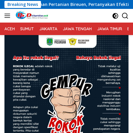
Langsung
tanian Bireuen, Pertanyakan Efektivitas Kinerja Dinas Pertan
Breaking News
ke
konten
ACEH
SUMUT
JAKARTA
JAWA TENGAH
JAWA TIMUR
BA