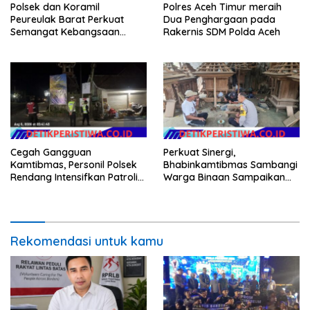
Polsek dan Koramil
Polres Aceh Timur meraih
Peureulak Barat Perkuat
Dua Penghargaan pada
Semangat Kebangsaan
Rakernis SDM Polda Aceh
Lewat Pemasangan Bendera
Merah Putih
Cegah Gangguan
Perkuat Sinergi,
Kamtibmas, Personil Polsek
Bhabinkamtibmas Sambangi
Rendang Intensifkan Patroli
Warga Binaan Sampaikan
di Wilayah Kec. Rendang
Pesan Kamtibmas
Rekomendasi untuk kamu