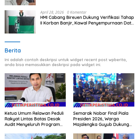
April 28, 2026
0 Komentar
HMI Cabang Bireuen Dukung Verifikasi Tahap
II Korban Banjir, Kawal Penyempurnaan Data
Berdasarkan BPBD
Berita
Ini adalah contoh deskripsi untuk widget recent post wpberita,
anda bisa memasukkan deskripsi pada widget ini.
Ketua Umum Relawan Peduli
Semarak Nobar Final Piala
Rakyat Lintas Batas Desak
Presiden 2026, Warga
Audit Menyeluruh Program
Majalengka Guyub Dukung
Pemulihan Pertanian Bireuen,
Persib di Saung Nganteur
Pertanyakan Efektivitas
Kahayang