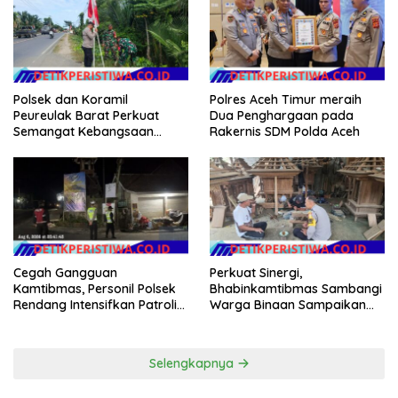
Kinerja Dinas Pertanian
Polsek dan Koramil
Polres Aceh Timur meraih
Peureulak Barat Perkuat
Dua Penghargaan pada
Semangat Kebangsaan
Rakernis SDM Polda Aceh
Lewat Pemasangan Bendera
Merah Putih
Cegah Gangguan
Perkuat Sinergi,
Kamtibmas, Personil Polsek
Bhabinkamtibmas Sambangi
Rendang Intensifkan Patroli
Warga Binaan Sampaikan
di Wilayah Kec. Rendang
Pesan Kamtibmas
Selengkapnya