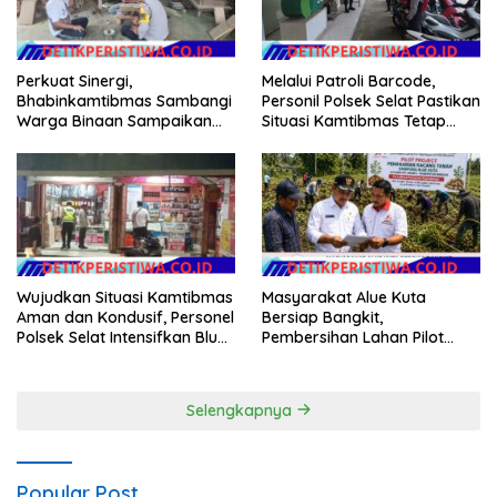
Melalui Patroli Barcode,
Perkuat Sinergi,
Personil Polsek Selat Pastikan
Bhabinkamtibmas Sambangi
Situasi Kamtibmas Tetap
Warga Binaan Sampaikan
Aman dan Kondusif
Pesan Kamtibmas
Wujudkan Situasi Kamtibmas
Masyarakat Alue Kuta
Aman dan Kondusif, Personel
Bersiap Bangkit,
Polsek Selat Intensifkan Blue
Pembersihan Lahan Pilot
Light Patrol di Wilayah Desa
Project Penanaman Kacang
Duda
Tanah Dimulai Sabtu
Selengkapnya
Popular Post