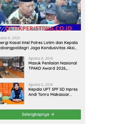
ustus 6, 2026
nergi Kasat Intel Polres Lotim dan Kepala
sbangpoldagri Jaga Kondusivitas Aksi
amai Masyarakat
Agustus 6, 2026
Masuk Penilaian Nasional
TPAKD Award 2026,
Lombok Timur Andalkan
Program Inklusi Keuangan
untuk Dongkrak
Agustus 6, 2026
Kesejahteraan Warga
Kepala UPT SPF SD Inpres
Andi Tonro Makassar
Prioritaskan Literasi dan
Pembenahan Fasilitas
Sekolah
Selengkapnya