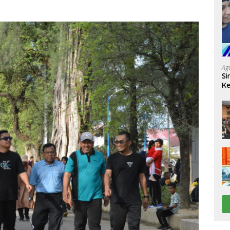
Ag
Si
Ke
D