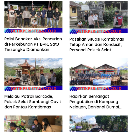
Polisi Bongkar Aksi Pencurian
Pastikan Situasi Kamtibmas
di Perkebunan PT BRK, Satu
Tetap Aman dan Kondusif,
Tersangka Diamankan
Personel Polsek Selat
Intensifkan Patroli Dialogis
Melalaui Patroli Barcode,
Hadirkan Semangat
Polsek Selat Sambangi Obvit
Pengabdian di Kampung
dan Pantau Kamtibmas
Nelayan, Danlanal Dumai
Pimpin Aksi Bakti Sosial dan
Bersih Pantai