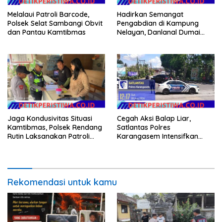
Melalaui Patroli Barcode,
Hadirkan Semangat
Polsek Selat Sambangi Obvit
Pengabdian di Kampung
dan Pantau Kamtibmas
Nelayan, Danlanal Dumai
Pimpin Aksi Bakti Sosial dan
Bersih Pantai
Jaga Kondusivitas Situasi
Cegah Aksi Balap Liar,
Kamtibmas, Polsek Rendang
Satlantas Polres
Rutin Laksanakan Patroli
Karangasem Intensifkan
Dialogis
patrol di Jalan Raya Ujung-
Seraya
Rekomendasi untuk kamu