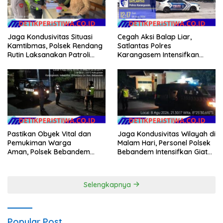
Jaga Kondusivitas Situasi
Cegah Aksi Balap Liar,
Kamtibmas, Polsek Rendang
Satlantas Polres
Rutin Laksanakan Patroli
Karangasem Intensifkan
Dialogis
patrol di Jalan Raya Ujung-
Seraya
Pastikan Obyek Vital dan
Jaga Kondusivitas Wilayah di
Pemukiman Warga
Malam Hari, Personel Polsek
Aman, Polsek Bebandem
Bebandem Intensifkan Giat
Intensifkan Patroli Barcode
Blue Light Patrol
pada Dini Hari
Selengkapnya
Popular Post