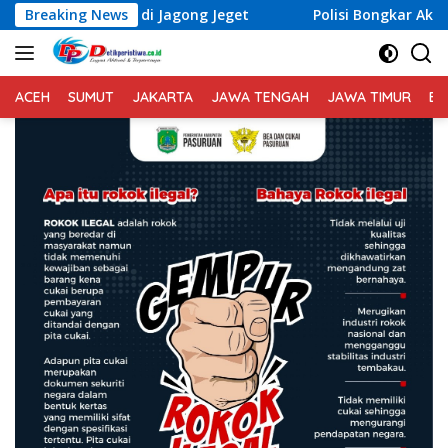
Langsung
di Jagong Jeget
Breaking News
Polisi Bongkar Aksi Pencurian di Per
ke
konten
ACEH
SUMUT
JAKARTA
JAWA TENGAH
JAWA TIMUR
BA