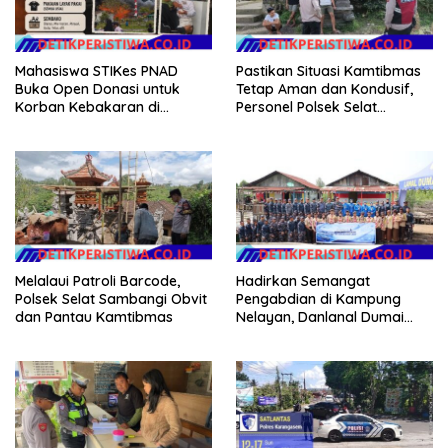
Mahasiswa STIKes PNAD
Pastikan Situasi Kamtibmas
Buka Open Donasi untuk
Tetap Aman dan Kondusif,
Korban Kebakaran di
Personel Polsek Selat
Jagong Jeget
Intensifkan Patroli Dialogis
Melalaui Patroli Barcode,
Hadirkan Semangat
Polsek Selat Sambangi Obvit
Pengabdian di Kampung
dan Pantau Kamtibmas
Nelayan, Danlanal Dumai
Pimpin Aksi Bakti Sosial dan
Bersih Pantai