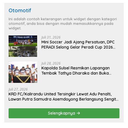
Otomotif
Ini adalah contoh keterangan untuk widget dengan kategori
otomotif, anda bisa dengan mudah memasukkannya pada
widget.
Juli 31, 2026
Mini Soccer Jadi Ajang Persatuan, DPC
PERADI Selong Gelar Peradi Cup 2026
Sambut Hari Kemerdekaan
Juli 28, 2026
Kapolda Sulsel Resmikan Lapangan
Tembak Tathya Dharaka dan Buka
Kejuaraan Menembak Bupati Sidrap Cup
II Tahun 2026
Juli 27, 2026
KRD FC/Kalirandu United Tersingkir Lewat Adu Penalti,
Lawan Putra Samudra Asemdoyong Berlangsung Sengit
namun Tetap Kondusif
Selengkapnya