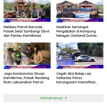
Melalaui Patroli Barcode,
Hadirkan Semangat
Polsek Selat Sambangi Obvit
Pengabdian di Kampung
dan Pantau Kamtibmas
Nelayan, Danlanal Dumai
Pimpin Aksi Bakti Sosial dan
Bersih Pantai
Jaga Kondusivitas Situasi
Cegah Aksi Balap Liar,
Kamtibmas, Polsek Rendang
Satlantas Polres
Rutin Laksanakan Patroli
Karangasem Intensifkan
Dialogis
patrol di Jalan Raya Ujung-
Seraya
Selengkapnya