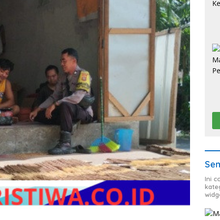
Sem
Ini 
kate
widg