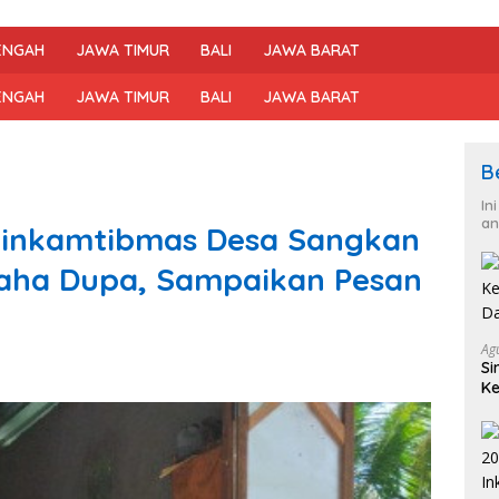
ENGAH
JAWA TIMUR
BALI
JAWA BARAT
ENGAH
JAWA TIMUR
BALI
JAWA BARAT
B
In
an
abinkamtibmas Desa Sangkan
aha Dupa, Sampaikan Pesan
Ag
Si
Ke
D