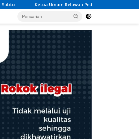
duli Rakyat Lintas Batas Usulkan Dana Rehab-Rekon Pascaben