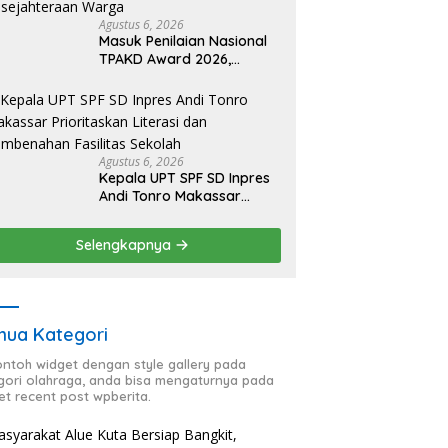
Agustus 6, 2026
Masuk Penilaian Nasional
TPAKD Award 2026,
Lombok Timur Andalkan
Program Inklusi Keuangan
untuk Dongkrak
Kesejahteraan Warga
Agustus 6, 2026
Kepala UPT SPF SD Inpres
Andi Tonro Makassar
Prioritaskan Literasi dan
Pembenahan Fasilitas
Selengkapnya
Sekolah
ua Kategori
contoh widget dengan style gallery pada
gori olahraga, anda bisa mengaturnya pada
et recent post wpberita.