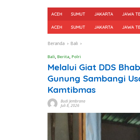
ACEH
SUMUT
JAKARTA
JAWA T
ACEH
SUMUT
JAKARTA
JAWA T
Beranda
Bali
Bali
,
Berita
,
Polri
Melalui Giat DDS Bh
Gunung Sambangi Us
Kamtibmas
Budi Jembrana
Juli 8, 2026