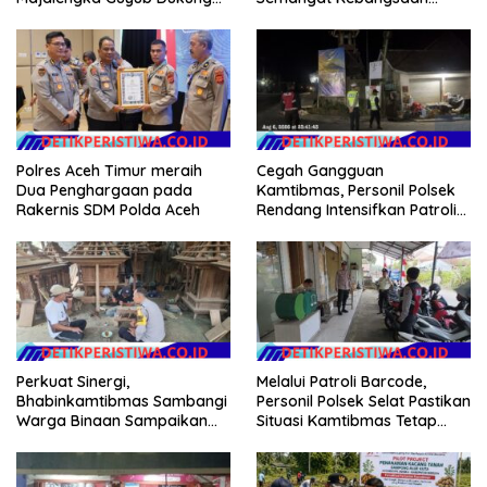
Persib di Saung Nganteur
Lewat Pemasangan Bendera
Kahayang
Merah Putih
Polres Aceh Timur meraih
Cegah Gangguan
Dua Penghargaan pada
Kamtibmas, Personil Polsek
Rakernis SDM Polda Aceh
Rendang Intensifkan Patroli
di Wilayah Kec. Rendang
Perkuat Sinergi,
Melalui Patroli Barcode,
Bhabinkamtibmas Sambangi
Personil Polsek Selat Pastikan
Warga Binaan Sampaikan
Situasi Kamtibmas Tetap
Pesan Kamtibmas
Aman dan Kondusif