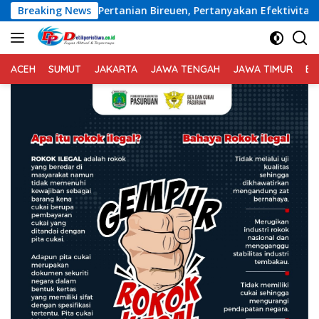
Langsung
Bireuen, Pertanyakan Efektivitas Kinerja Dinas Pertanian
Breaking News
ke
konten
ACEH
SUMUT
JAKARTA
JAWA TENGAH
JAWA TIMUR
BA