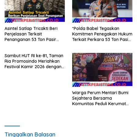
Asintel Satlap Tricakti Beri
*Polda Babel Tegaskan
Penjelasan Terkait
Komitmen Penegakan Hukum
Penanganan 53 Ton Pasir
Terkait Perkara 53 Ton Pasir
Timah di Air Merbau
Timah Ilegal Di Belitung*
Sambut HUT RI ke-81, Taman
Ria Promosindo Meriahkan
Festival Kamir 2026 dengan
Orkes ELLO NADA dan
Kehadiran Selebgram Rizki
Mbamboet.
Warga Perum Mentari Bumi
Sejahtera Bersama
Komunitas Peduli Kerumat
Gelar Aksi Bersih Sampah,
Dorong Penegakan Aturan
Lingkungan
Tinggalkan Balasan