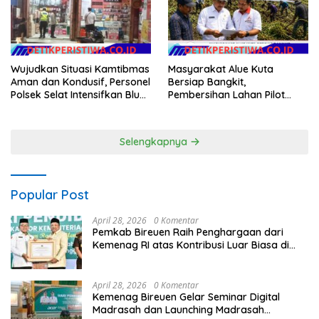
Wujudkan Situasi Kamtibmas
Masyarakat Alue Kuta
Aman dan Kondusif, Personel
Bersiap Bangkit,
Polsek Selat Intensifkan Blue
Pembersihan Lahan Pilot
Light Patrol di Wilayah Desa
Project Penanaman Kacang
Duda
Tanah Dimulai Sabtu
Selengkapnya
Popular Post
April 28, 2026
0 Komentar
Pemkab Bireuen Raih Penghargaan dari
Kemenag RI atas Kontribusi Luar Biasa di
Sektor Keagamaan dan Pendidikan
April 28, 2026
0 Komentar
Kemenag Bireuen Gelar Seminar Digital
Madrasah dan Launching Madrasah