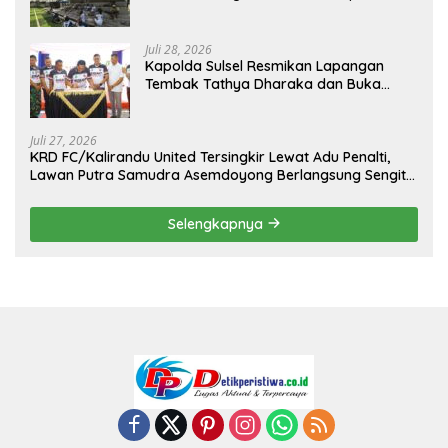
Sambut Hari Kemerdekaan
Juli 28, 2026
Kapolda Sulsel Resmikan Lapangan
Tembak Tathya Dharaka dan Buka
Kejuaraan Menembak Bupati Sidrap Cup
II Tahun 2026
Juli 27, 2026
KRD FC/Kalirandu United Tersingkir Lewat Adu Penalti,
Lawan Putra Samudra Asemdoyong Berlangsung Sengit
namun Tetap Kondusif
Selengkapnya