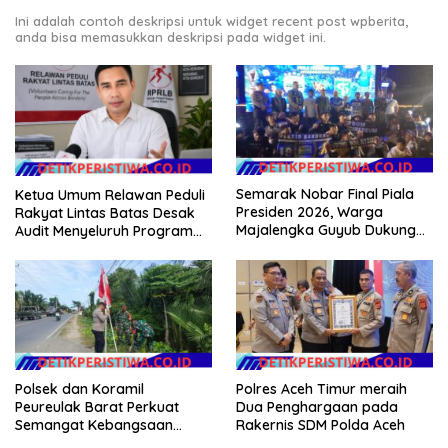
Ini adalah contoh deskripsi untuk widget recent post wpberita,
anda bisa memasukkan deskripsi pada widget ini.
Semarak Nobar Final Piala
Ketua Umum Relawan Peduli
Presiden 2026, Warga
Rakyat Lintas Batas Desak
Majalengka Guyub Dukung
Audit Menyeluruh Program
Persib di Saung Nganteur
Pemulihan Pertanian Bireuen,
Kahayang
Pertanyakan Efektivitas
Kinerja Dinas Pertanian
Polsek dan Koramil
Polres Aceh Timur meraih
Peureulak Barat Perkuat
Dua Penghargaan pada
Semangat Kebangsaan
Rakernis SDM Polda Aceh
Lewat Pemasangan Bendera