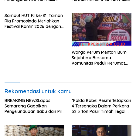
Timah di Air Merbau
Timah Ilegal Di Belitung*
Sambut HUT RI ke-81, Taman
Ria Promosindo Meriahkan
Festival Kamir 2026 dengan
Orkes ELLO NADA dan
Kehadiran Selebgram Rizki
Mbamboet.
Warga Perum Mentari Bumi
Sejahtera Bersama
Komunitas Peduli Kerumat
Gelar Aksi Bersih Sampah,
Dorong Penegakan Aturan
Lingkungan
Rekomendasi untuk kamu
BREAKING NEWSLapas
*Polda Babel Resmi Tetapkan
Semarang Gagalkan
4 Tersangka Dalam Perkara
Penyelundupan Sabu dan Pil
52,5 Ton Pasir Timah Ilegal Di
Koplo Lewat Modus Lempar
Belitung*
Paket, DPD GERAM Jateng
Beri Dukungan Penuh