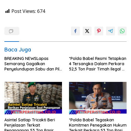
Post Views:
674
Baca Juga
BREAKING NEWSLapas
*Polda Babel Resmi Tetapkan
Semarang Gagalkan
4 Tersangka Dalam Perkara
Penyelundupan Sabu dan Pil
52,5 Ton Pasir Timah Ilegal Di
Koplo Lewat Modus Lempar
Belitung*
Paket, DPD GERAM Jateng
Beri Dukungan Penuh
Asintel Satlap Tricakti Beri
*Polda Babel Tegaskan
Penjelasan Terkait
Komitmen Penegakan Hukum
Penanganan 53 Ton Pasir
Terkait Perkara 53 Ton Pasir