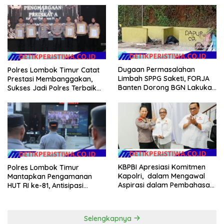
Argomulyo Belitang Jaya
Hilang 3 Bulan Bawa
Anggaran Pembangunan
Dugaan Permasalahan
Polres Lombok Timur Catat
Limbah SPPG Saketi, FORJA
Prestasi Membanggakan,
Banten Dorong BGN Lakukan
Sukses Jadi Polres Terbaik
Audit dan Evaluasi Korcam
dalam Pelayanan Publik di
NTB
KBPBI Apresiasi Komitmen
Polres Lombok Timur
Kapolri, dalam Mengawal
Mantapkan Pengamanan
Aspirasi dalam Pembahasan
HUT RI ke-81, Antisipasi
RUU Ketenagakerjaan
Kerawanan hingga Sambut
Agenda Kapolri
Selengkapnya