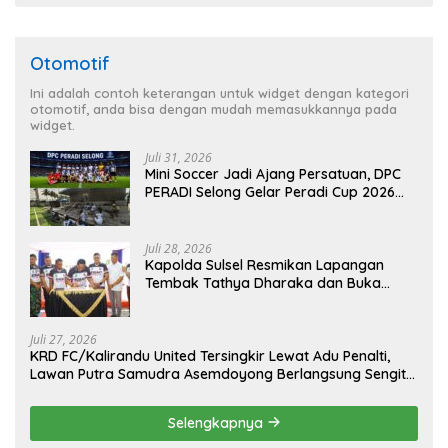
Otomotif
Ini adalah contoh keterangan untuk widget dengan kategori
otomotif, anda bisa dengan mudah memasukkannya pada
widget.
Juli 31, 2026
Mini Soccer Jadi Ajang Persatuan, DPC
PERADI Selong Gelar Peradi Cup 2026
Sambut Hari Kemerdekaan
Juli 28, 2026
Kapolda Sulsel Resmikan Lapangan
Tembak Tathya Dharaka dan Buka
Kejuaraan Menembak Bupati Sidrap Cup
II Tahun 2026
Juli 27, 2026
KRD FC/Kalirandu United Tersingkir Lewat Adu Penalti,
Lawan Putra Samudra Asemdoyong Berlangsung Sengit
namun Tetap Kondusif
Selengkapnya