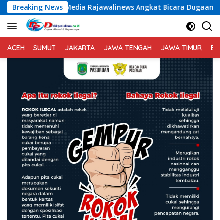
Langsung
Rajawalinews Angkat Bicara Dugaan Penggelapan Dana Desa Rp
Breaking News
ke
konten
ACEH
SUMUT
JAKARTA
JAWA TENGAH
JAWA TIMUR
BA