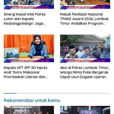
Sinergi Kasat Intel Polres
Masuk Penilaian Nasional
Lotim dan Kepala
TPAKD Award 2026, Lombok
Kesbangpoldagri Jaga
Timur Andalkan Program
Kondusivitas Aksi Damai
Inklusi Keuangan untuk
Masyarakat
Dongkrak Kesejahteraan
Warga
Kepala UPT SPF SD Inpres
Aksi di Polres Lombok Timur,
Andi Tonro Makassar
Warga Minta Polisi Bergerak
Prioritaskan Literasi dan
Cepat Usut Dugaan Ujaran
Pembenahan Fasilitas
Kebencian terhadap Bupati
Sekolah
Rekomendasi untuk kamu