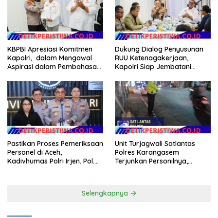
KBPBI Apresiasi Komitmen
Dukung Dialog Penyusunan
Kapolri, dalam Mengawal
RUU Ketenagakerjaan,
Aspirasi dalam Pembahasan
Kapolri Siap Jembatani
RUU Ketenagakerjaan
Aspirasi Buruh
Pastikan Proses Pemeriksaan
Unit Turjagwali Satlantas
Personel di Aceh,
Polres Karangasem
Kadivhumas Polri Irjen. Pol.
Terjunkan Personilnya,
Jhonny Edison Isir Tekankan
Laksanakan Patroli Barcode
Dilaksanakan Secara
dan Blue Light Patrol
Profesional dan Transparan
Selengkapnya