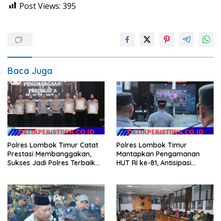
Post Views:
395
Baca Juga
Polres Lombok Timur Catat
Polres Lombok Timur
Prestasi Membanggakan,
Mantapkan Pengamanan
Sukses Jadi Polres Terbaik
HUT RI ke-81, Antisipasi
dalam Pelayanan Publik di
Kerawanan hingga Sambut
NTB
Agenda Kapolri