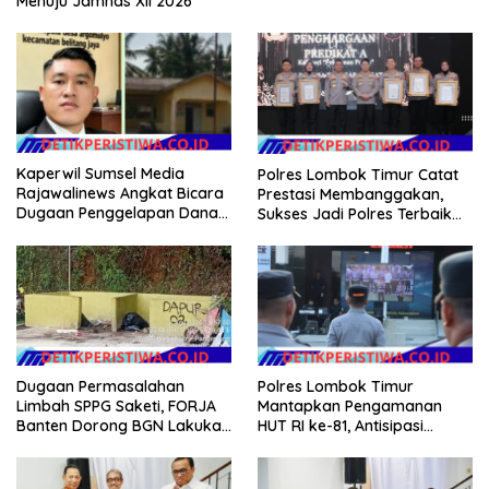
Menuju Jamnas XII 2026
Kaperwil Sumsel Media
Polres Lombok Timur Catat
Rajawalinews Angkat Bicara
Prestasi Membanggakan,
Dugaan Penggelapan Dana
Sukses Jadi Polres Terbaik
Desa Rp 84 Juta, Kades
dalam Pelayanan Publik di
Argomulyo Belitang Jaya
NTB
Hilang 3 Bulan Bawa
Anggaran Pembangunan
Dugaan Permasalahan
Polres Lombok Timur
Limbah SPPG Saketi, FORJA
Mantapkan Pengamanan
Banten Dorong BGN Lakukan
HUT RI ke-81, Antisipasi
Audit dan Evaluasi Korcam
Kerawanan hingga Sambut
Agenda Kapolri