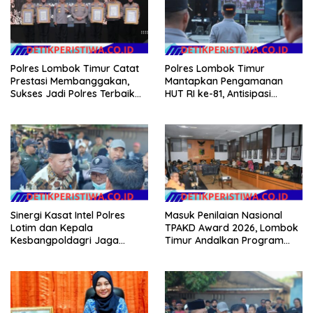
Polres Lombok Timur Catat
Polres Lombok Timur
Prestasi Membanggakan,
Mantapkan Pengamanan
Sukses Jadi Polres Terbaik
HUT RI ke-81, Antisipasi
dalam Pelayanan Publik di
Kerawanan hingga Sambut
NTB
Agenda Kapolri
Sinergi Kasat Intel Polres
Masuk Penilaian Nasional
Lotim dan Kepala
TPAKD Award 2026, Lombok
Kesbangpoldagri Jaga
Timur Andalkan Program
Kondusivitas Aksi Damai
Inklusi Keuangan untuk
Masyarakat
Dongkrak Kesejahteraan
Warga