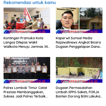
Rekomendasi untuk kamu
Kontingen Pramuka Kota
Kaperwil Sumsel Media
Langsa Dilepas Wakil
Rajawalinews Angkat Bicara
Walikota Menuju Jamnas XII
Dugaan Penggelapan Dana
2026
Desa Rp 84 Juta, Kades
Argomulyo Belitang Jaya
Hilang 3 Bulan Bawa
Anggaran Pembangunan
Polres Lombok Timur Catat
Dugaan Permasalahan
Prestasi Membanggakan,
Limbah SPPG Saketi, FORJA
Sukses Jadi Polres Terbaik
Banten Dorong BGN Lakukan
dalam Pelayanan Publik di
Audit dan Evaluasi Korcam
NTB