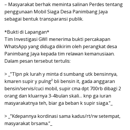
– Masyarakat berhak meminta salinan Perdes tentang
penggunaan Mobil Siaga Desa Panimbang Jaya
sebagai bentuk transparansi publik.
*Bukti di Lapangan*
Tim Investigasi GWI menerima bukti percakapan
WhatsApp yang diduga dikirim oleh perangkat desa
Panimbang Jaya kepada tim relawan kemanusiaan.
Dalam pesan tersebut tertulis:
> _”Tlpn pk lurah y minta d sumbang utk bensinnya,
kmaren supir y pulng² bli bensin it, gada anggaran
bensin/servis/cuci mobil, supir cma dpt 700rb dibagi 2
orang dan kluarnya 3-4bulan skali… knp ga iuran
masyarakatnya teh, biar ga beban k supir siaga.”_
> _”Kdepannya kordinasi sama kadus/rt/rw setempat,
masyarakat brsama.”_