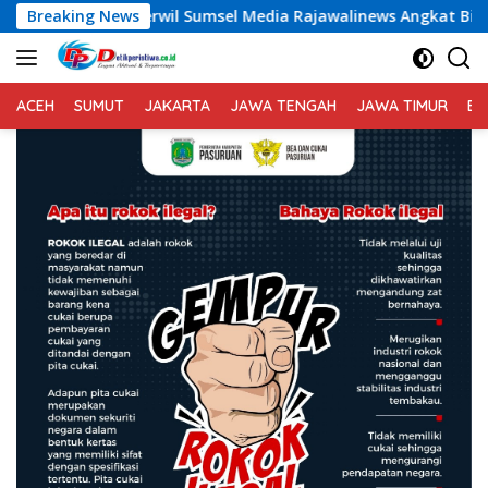
Langsung
umsel Media Rajawalinews Angkat Bicara Dugaan Penggelapan D
Breaking News
ke
konten
ACEH
SUMUT
JAKARTA
JAWA TENGAH
JAWA TIMUR
BA