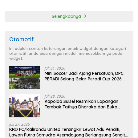
Kerawanan hingga Sambut
RUU Ketenagakerjaan
Agenda Kapolri
Selengkapnya
Otomotif
Ini adalah contoh keterangan untuk widget dengan kategori
otomotif, anda bisa dengan mudah memasukkannya pada
widget.
Juli 31, 2026
Mini Soccer Jadi Ajang Persatuan, DPC
PERADI Selong Gelar Peradi Cup 2026
Sambut Hari Kemerdekaan
Juli 28, 2026
Kapolda Sulsel Resmikan Lapangan
Tembak Tathya Dharaka dan Buka
Kejuaraan Menembak Bupati Sidrap Cup
II Tahun 2026
Juli 27, 2026
KRD FC/Kalirandu United Tersingkir Lewat Adu Penalti,
Lawan Putra Samudra Asemdoyong Berlangsung Sengit