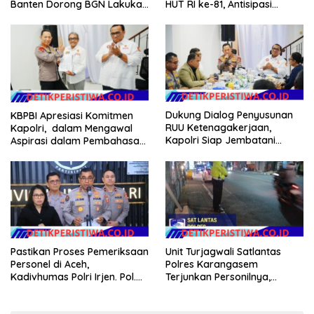
Banten Dorong BGN Lakukan
HUT RI ke-81, Antisipasi
Audit dan Evaluasi Korcam
Kerawanan hingga Sambut
Agenda Kapolri
Dukung Dialog Penyusunan
KBPBI Apresiasi Komitmen
RUU Ketenagakerjaan,
Kapolri, dalam Mengawal
Kapolri Siap Jembatani
Aspirasi dalam Pembahasan
Aspirasi Buruh
RUU Ketenagakerjaan
Pastikan Proses Pemeriksaan
Unit Turjagwali Satlantas
Personel di Aceh,
Polres Karangasem
Kadivhumas Polri Irjen. Pol.
Terjunkan Personilnya,
Jhonny Edison Isir Tekankan
Laksanakan Patroli Barcode
Dilaksanakan Secara
dan Blue Light Patrol