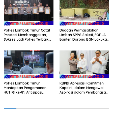
Anggaran Pembangunan
Polres Lombok Timur Catat
Dugaan Permasalahan
Prestasi Membanggakan,
Limbah SPPG Saketi, FORJA
Sukses Jadi Polres Terbaik
Banten Dorong BGN Lakukan
dalam Pelayanan Publik di
Audit dan Evaluasi Korcam
NTB
Polres Lombok Timur
KBPBI Apresiasi Komitmen
Mantapkan Pengamanan
Kapolri, dalam Mengawal
HUT RI ke-81, Antisipasi
Aspirasi dalam Pembahasan
Kerawanan hingga Sambut
RUU Ketenagakerjaan
Agenda Kapolri