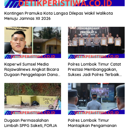
Kontingen Pramuka Kota Langsa Dilepas Wakil Walikota
Menuju Jamnas XII 2026
Kaperwil Sumsel Media
Polres Lombok Timur Catat
Rajawalinews Angkat Bicara
Prestasi Membanggakan,
Dugaan Penggelapan Dana
Sukses Jadi Polres Terbaik
Desa Rp 84 Juta, Kades
dalam Pelayanan Publik di
Argomulyo Belitang Jaya
NTB
Hilang 3 Bulan Bawa
Anggaran Pembangunan
Dugaan Permasalahan
Polres Lombok Timur
Limbah SPPG Saketi, FORJA
Mantapkan Pengamanan