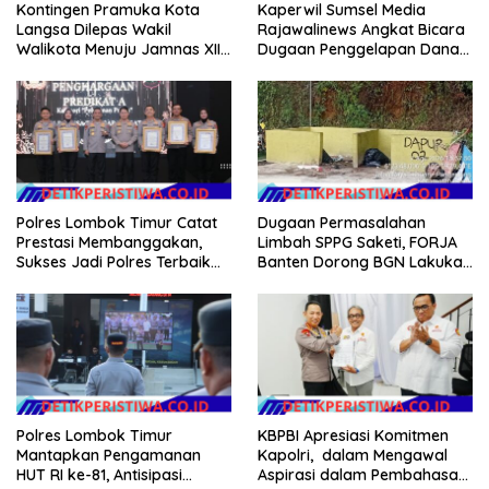
Kontingen Pramuka Kota
Kaperwil Sumsel Media
Langsa Dilepas Wakil
Rajawalinews Angkat Bicara
Walikota Menuju Jamnas XII
Dugaan Penggelapan Dana
2026
Desa Rp 84 Juta, Kades
Argomulyo Belitang Jaya
Hilang 3 Bulan Bawa
Anggaran Pembangunan
Polres Lombok Timur Catat
Dugaan Permasalahan
Prestasi Membanggakan,
Limbah SPPG Saketi, FORJA
Sukses Jadi Polres Terbaik
Banten Dorong BGN Lakukan
dalam Pelayanan Publik di
Audit dan Evaluasi Korcam
NTB
Polres Lombok Timur
KBPBI Apresiasi Komitmen
Mantapkan Pengamanan
Kapolri, dalam Mengawal
HUT RI ke-81, Antisipasi
Aspirasi dalam Pembahasan