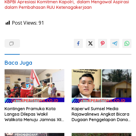
KBPBI Apresiasi Komitmen Kapolri, dalam Mengawal Aspirasi
dalam Pembahasan RUU Ketenagakerjaan
Post Views:
91
Baca Juga
Kontingen Pramuka Kota
Kaperwil Sumsel Media
Langsa Dilepas Wakil
Rajawalinews Angkat Bicara
Walikota Menuju Jamnas XII
Dugaan Penggelapan Dana
2026
Desa Rp 84 Juta, Kades
Argomulyo Belitang Jaya
Hilang 3 Bulan Bawa