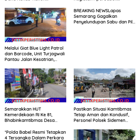
Pascabencana di Aceh
Kamtibmas Polresta
Dikelola Langsung
Tangerang Tahun 2026
BREAKING NEWSLapas
Pemerintah Pusat
Semarang Gagalkan
Penyelundupan Sabu dan Pil
Koplo Lewat Modus Lempar
Paket, DPD GERAM Jateng
Beri Dukungan Penuh
Melalui Giat Blue Light Patrol
dan Barcode, Unit Turjagwali
Pantau Jalan Kesatrian,
Diponogoro dan Kartini
Semarakkan HUT
Pastikan Situasi Kamtibmas
Kemerdekaan RI Ke 81,
Tetap Aman dan Kondusif,
Bhabinkamtibmas Desa
Personel Polsek Sidemen
Sangkan Gunung Ajak
Gelar Patroli Dialogis
Warganya Kibarkan Bendera
*Polda Babel Resmi Tetapkan
Merah Putih
4 Tersangka Dalam Perkara