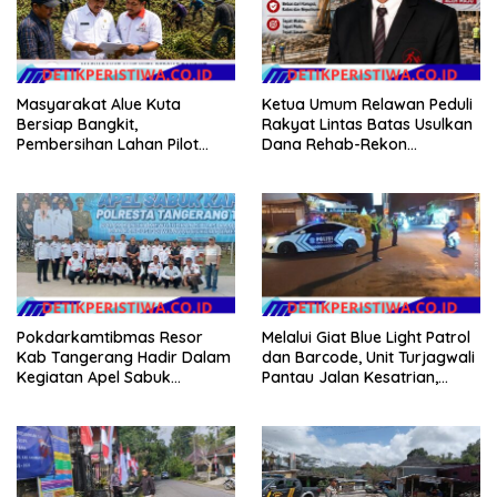
Masyarakat Alue Kuta
Ketua Umum Relawan Peduli
Bersiap Bangkit,
Rakyat Lintas Batas Usulkan
Pembersihan Lahan Pilot
Dana Rehab-Rekon
Project Penanaman Kacang
Pascabencana di Aceh
Tanah Dimulai Sabtu
Dikelola Langsung
Pemerintah Pusat
Pokdarkamtibmas Resor
Melalui Giat Blue Light Patrol
Kab Tangerang Hadir Dalam
dan Barcode, Unit Turjagwali
Kegiatan Apel Sabuk
Pantau Jalan Kesatrian,
Kamtibmas Polresta
Diponogoro dan Kartini
Tangerang Tahun 2026