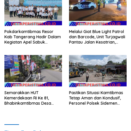
Pokdarkamtibmas Resor
Melalui Giat Blue Light Patrol
Kab Tangerang Hadir Dalam
dan Barcode, Unit Turjagwali
Kegiatan Apel Sabuk
Pantau Jalan Kesatrian,
Kamtibmas Polresta
Diponogoro dan Kartini
Tangerang Tahun 2026
Semarakkan HUT
Pastikan Situasi Kamtibmas
Kemerdekaan RI Ke 81,
Tetap Aman dan Kondusif,
Bhabinkamtibmas Desa
Personel Polsek Sidemen
Sangkan Gunung Ajak
Gelar Patroli Dialogis
Warganya Kibarkan Bendera
Merah Putih