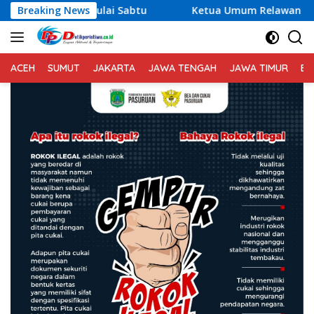
Langsung
Sabtu
Breaking News
Ketua Umum Relawan Peduli Rakyat Lintas Batas
ke
konten
ACEH
SUMUT
JAKARTA
JAWA TENGAH
JAWA TIMUR
BA