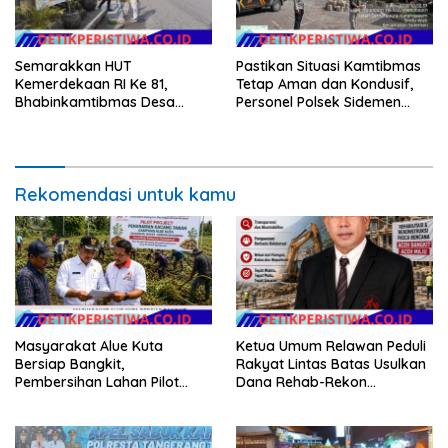
Semarakkan HUT
Pastikan Situasi Kamtibmas
Kemerdekaan RI Ke 81,
Tetap Aman dan Kondusif,
Bhabinkamtibmas Desa
Personel Polsek Sidemen
Sangkan Gunung Ajak
Gelar Patroli Dialogis
Warganya Kibarkan Bendera
Merah Putih
Rekomendasi untuk kamu
Masyarakat Alue Kuta
Ketua Umum Relawan Peduli
Bersiap Bangkit,
Rakyat Lintas Batas Usulkan
Pembersihan Lahan Pilot
Dana Rehab-Rekon
Project Penanaman Kacang
Pascabencana di Aceh
Tanah Dimulai Sabtu
Dikelola Langsung
Pemerintah Pusat