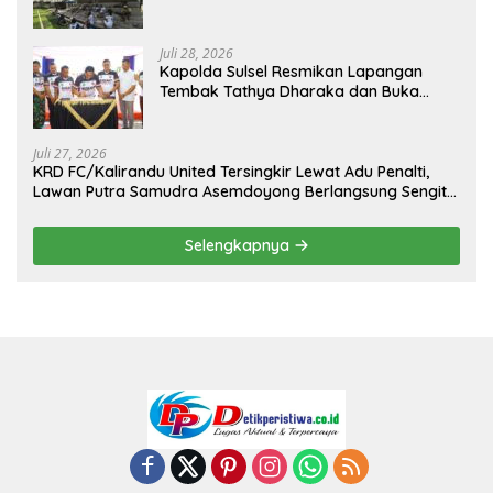
Sambut Hari Kemerdekaan
Juli 28, 2026
Kapolda Sulsel Resmikan Lapangan
Tembak Tathya Dharaka dan Buka
Kejuaraan Menembak Bupati Sidrap Cup
II Tahun 2026
Juli 27, 2026
KRD FC/Kalirandu United Tersingkir Lewat Adu Penalti,
Lawan Putra Samudra Asemdoyong Berlangsung Sengit
namun Tetap Kondusif
Selengkapnya