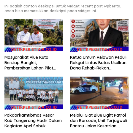
Ini adalah contoh deskripsi untuk widget recent post wpberita,
anda bisa memasukkan deskripsi pada widget ini.
Masyarakat Alue Kuta
Ketua Umum Relawan Peduli
Bersiap Bangkit,
Rakyat Lintas Batas Usulkan
Pembersihan Lahan Pilot
Dana Rehab-Rekon
Project Penanaman Kacang
Pascabencana di Aceh
Tanah Dimulai Sabtu
Dikelola Langsung
Pemerintah Pusat
Pokdarkamtibmas Resor
Melalui Giat Blue Light Patrol
Kab Tangerang Hadir Dalam
dan Barcode, Unit Turjagwali
Kegiatan Apel Sabuk
Pantau Jalan Kesatrian,
Kamtibmas Polresta
Diponogoro dan Kartini