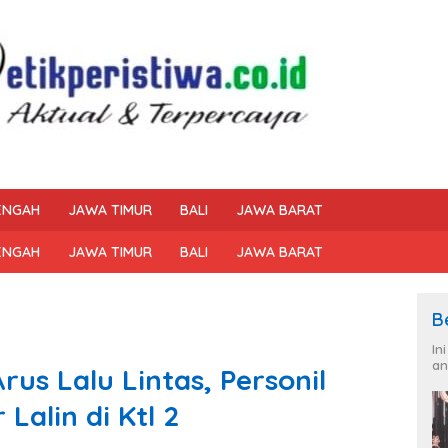
ENGAH
JAWA TIMUR
BALI
JAWA BARAT
ENGAH
JAWA TIMUR
BALI
JAWA BARAT
B
In
an
rus Lalu Lintas, Personil
Lalin di Ktl 2