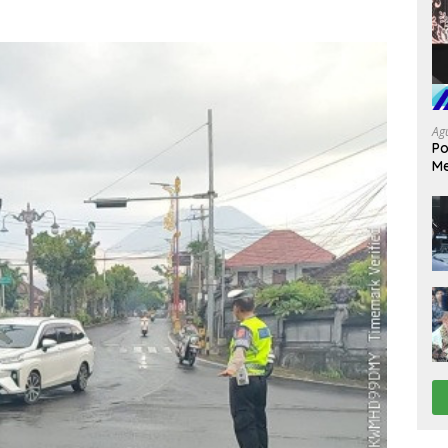
Ag
Po
Me
da