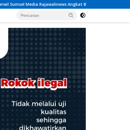
kat Bicara Dugaan Penggelapan Dana Desa Rp 84 Juta, Kades A