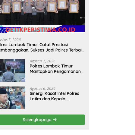
ustus 7, 2026
lres Lombok Timur Catat Prestasi
mbanggakan, Sukses Jadi Polres Terbaik
lam Pelayanan Publik di NTB
Agustus 7, 2026
Polres Lombok Timur
Mantapkan Pengamanan
HUT RI ke-81, Antisipasi
Kerawanan hingga
Sambut Agenda Kapolri
Agustus 6, 2026
Sinergi Kasat Intel Polres
Lotim dan Kepala
Kesbangpoldagri Jaga
Kondusivitas Aksi Damai
Masyarakat
Selengkapnya