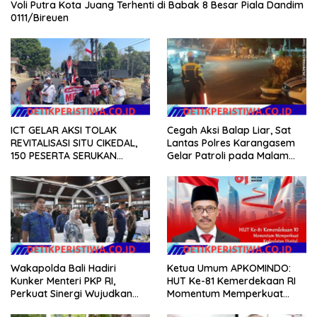
Voli Putra Kota Juang Terhenti di Babak 8 Besar Piala Dandim
0111/Bireuen
ICT GELAR AKSI TOLAK
Cegah Aksi Balap Liar, Sat
REVITALISASI SITU CIKEDAL,
Lantas Polres Karangasem
150 PESERTA SERUKAN
Gelar Patroli pada Malam
EVALUASI APBD Rp9,49 MILIAR
Minggu
Wakapolda Bali Hadiri
Ketua Umum APKOMINDO:
Kunker Menteri PKP RI,
HUT Ke-81 Kemerdekaan RI
Perkuat Sinergi Wujudkan
Momentum Memperkuat
Hunian Layak bagi
Kedaulatan Digital, Inovasi