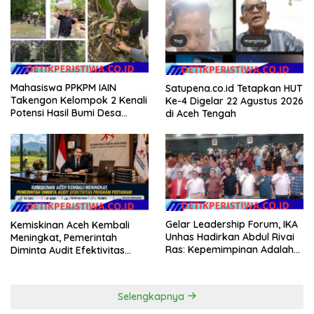
Masyarakat
Teknologi, dan Kepastian
Hukum Menuju Indonesia
Emas 2045
Mahasiswa PPKPM IAIN
Satupena.co.id Tetapkan HUT
Takengon Kelompok 2 Kenali
Ke-4 Digelar 22 Agustus 2026
Potensi Hasil Bumi Desa
di Aceh Tengah
Pantan Nangka
Gelar Leadership Forum, IKA
Kemiskinan Aceh Kembali
Unhas Hadirkan Abdul Rivai
Meningkat, Pemerintah
Ras: Kepemimpinan Adalah
Diminta Audit Efektivitas
Talenta yang Bisa Diasah
Program Pertanian
Selengkapnya