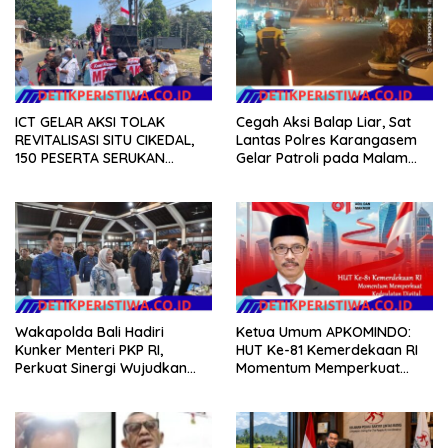
ICT GELAR AKSI TOLAK
Cegah Aksi Balap Liar, Sat
REVITALISASI SITU CIKEDAL,
Lantas Polres Karangasem
150 PESERTA SERUKAN
Gelar Patroli pada Malam
EVALUASI APBD Rp9,49 MILIAR
Minggu
Wakapolda Bali Hadiri
Ketua Umum APKOMINDO:
Kunker Menteri PKP RI,
HUT Ke-81 Kemerdekaan RI
Perkuat Sinergi Wujudkan
Momentum Memperkuat
Hunian Layak bagi
Kedaulatan Digital, Inovasi
Masyarakat
Teknologi, dan Kepastian
Hukum Menuju Indonesia
Emas 2045