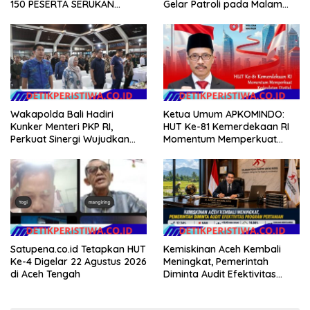
150 PESERTA SERUKAN
Gelar Patroli pada Malam
EVALUASI APBD Rp9,49 MILIAR
Minggu
Wakapolda Bali Hadiri
Ketua Umum APKOMINDO:
Kunker Menteri PKP RI,
HUT Ke-81 Kemerdekaan RI
Perkuat Sinergi Wujudkan
Momentum Memperkuat
Hunian Layak bagi
Kedaulatan Digital, Inovasi
Masyarakat
Teknologi, dan Kepastian
Hukum Menuju Indonesia
Emas 2045
Satupena.co.id Tetapkan HUT
Kemiskinan Aceh Kembali
Ke-4 Digelar 22 Agustus 2026
Meningkat, Pemerintah
di Aceh Tengah
Diminta Audit Efektivitas
Program Pertanian