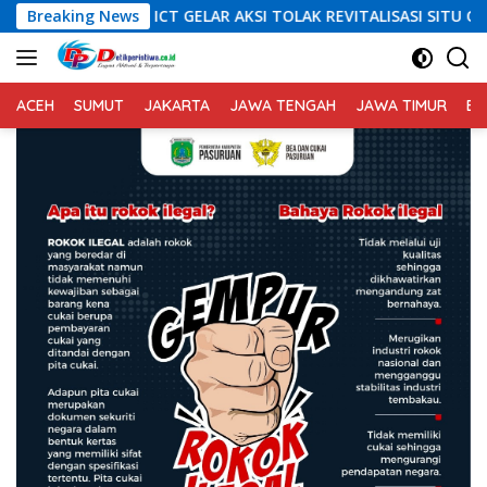
Langsung
 GELAR AKSI TOLAK REVITALISASI SITU CIKEDAL, 150 PESERTA SE
Breaking News
ke
konten
ACEH
SUMUT
JAKARTA
JAWA TENGAH
JAWA TIMUR
BA