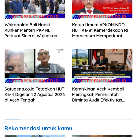
Wakapolda Bali Hadiri
Ketua Umum APKOMINDO:
Kunker Menteri PKP RI,
HUT Ke-81 Kemerdekaan RI
Perkuat Sinergi Wujudkan
Momentum Memperkuat
Hunian Layak bagi
Kedaulatan Digital, Inovasi
Masyarakat
Teknologi, dan Kepastian
Hukum Menuju Indonesia
Emas 2045
Satupena.co.id Tetapkan HUT
Kemiskinan Aceh Kembali
Ke-4 Digelar 22 Agustus 2026
Meningkat, Pemerintah
di Aceh Tengah
Diminta Audit Efektivitas
Program Pertanian
Rekomendasi untuk kamu